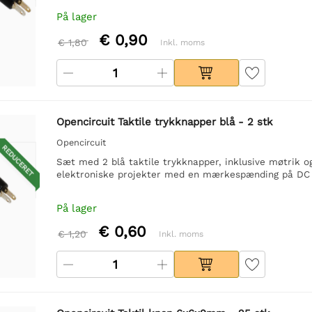
På lager
€ 0,90
€ 1,80
Inkl. moms
Opencircuit Taktile trykknapper blå - 2 stk
Opencircuit
REDUCERET
Sæt med 2 blå taktile trykknapper, inklusive møtrik og s
elektroniske projekter med en mærkespænding på DC 
På lager
€ 0,60
€ 1,20
Inkl. moms