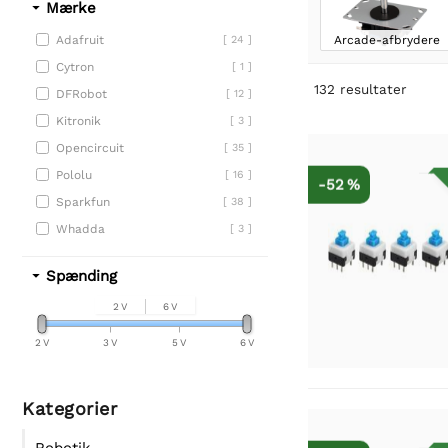
Mærke
Arcade-afbrydere
Adafruit
[ 24 ]
Cytron
[ 1 ]
132
resultater
DFRobot
[ 12 ]
Kitronik
[ 3 ]
Opencircuit
[ 35 ]
Pololu
[ 16 ]
-52 %
Sparkfun
[ 38 ]
Whadda
[ 3 ]
Spænding
2 V
6 V
2 V
3 V
5 V
6 V
Kategorier