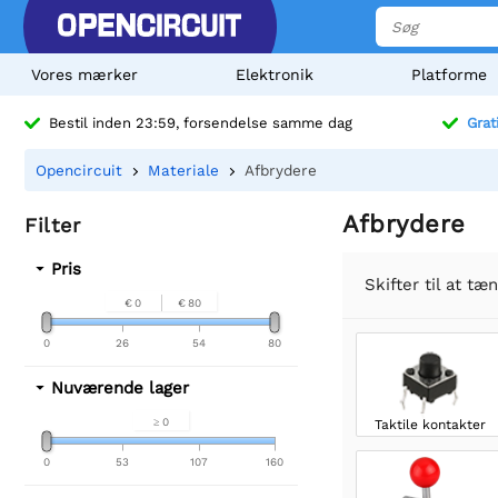
Vores mærker
Elektronik
Platforme
Bestil inden 23:59, forsendelse samme dag
Grat
Opencircuit
Materiale
Afbrydere
Afbrydere
Filter
Pris
Skifter til at t
€ 0
€ 80
0
26
54
80
Nuværende lager
≥ 0
Taktile kontakter
0
53
107
160