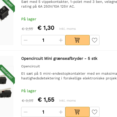
REDUCERET
Sæt med 5 vippekontakter, 1-polet med 3 ben, velegne
rating på 6A 250V/10A 125V AC.
På lager
€ 1,30
€ 2,55
Inkl. moms
Opencircuit Mini grænseafbryder - 5 stk
Opencircuit
REDUCERET
Et sæt på 5 mini-endestopkontakter med en maksimal b
hastighedsdetektering i forskellige elektroniske projek
På lager
€ 1,55
€ 3,05
Inkl. moms