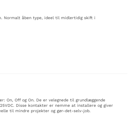
ormalt åben type, ideel til midlertidig skift i
r: On, Off og On. De er velegnede til grundlæggende
125VDC. Disse kontakter er nemme at installere og giver
lle til mindre projekter og gør-det-selv-job.