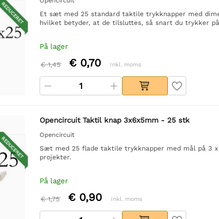
Opencircuit
REDUCERET
Et sæt med 25 standard taktile trykknapper med dime
hvilket betyder, at de tilsluttes, så snart du trykker p
På lager
€ 0,70
€ 1,45
Inkl. moms
Opencircuit Taktil knap 3x6x5mm - 25 stk
Opencircuit
REDUCERET
Sæt med 25 flade taktile trykknapper med mål på 3 x 6
projekter.
På lager
€ 0,90
€ 1,75
Inkl. moms