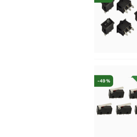
-49 %