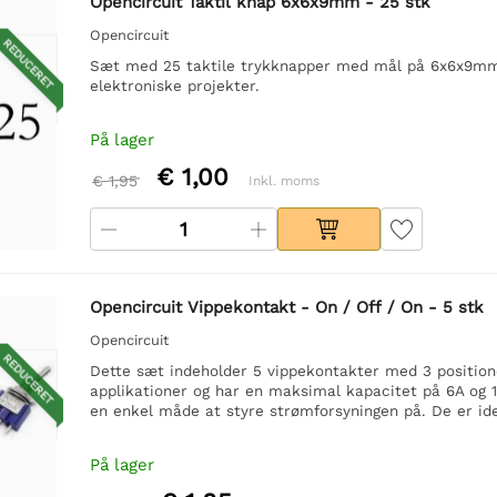
Opencircuit Taktil knap 6x6x9mm - 25 stk
Opencircuit
REDUCERET
Sæt med 25 taktile trykknapper med mål på 6x6x9mm. N
elektroniske projekter.
På lager
€ 1,00
€ 1,95
Inkl. moms
Opencircuit Vippekontakt - On / Off / On - 5 stk
Opencircuit
REDUCERET
Dette sæt indeholder 5 vippekontakter med 3 positione
applikationer og har en maksimal kapacitet på 6A og 
en enkel måde at styre strømforsyningen på. De er idee
På lager