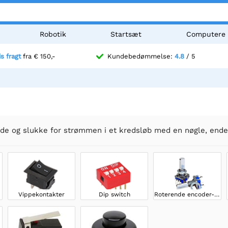
Robotik
Startsæt
Computere
is fragt
fra € 150,-
Kundebedømmelse:
4.8
/ 5
ænde og slukke for strømmen i et kredsløb med en nøgle, ende
Vippekontakter
Dip switch
Roterende encoder-kontakter