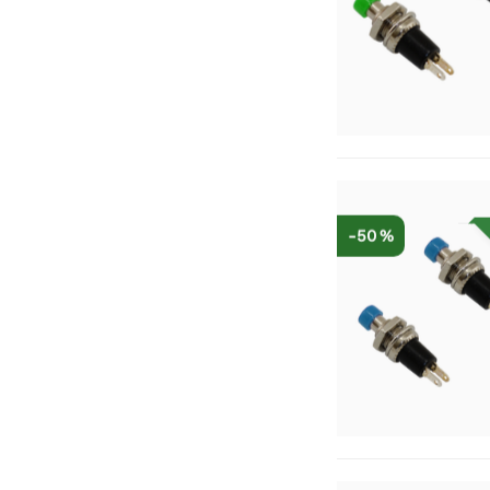
-50 %