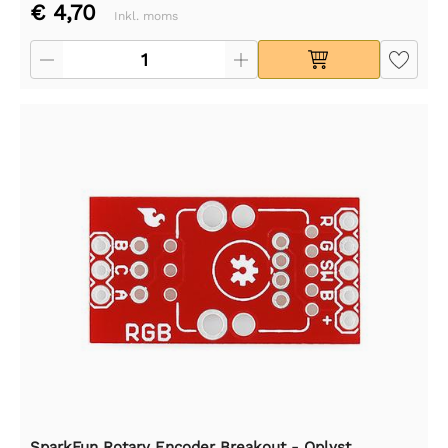
€ 4,70
Inkl. moms
SparkFun Rotary Encoder Breakout - Oplyst