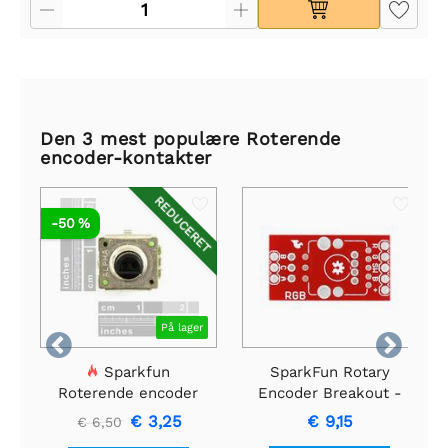
Den 3 mest populære Roterende
encoder-kontakter
REDUCERET
-50 %
På lager


Sparkfun
SparkFun Rotary
Roterende encoder
Encoder Breakout -
Oplyst (RG/RGB)
€ 3,25
€ 9,15
€ 6,50