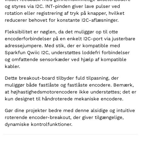
og styres via I2C. INT-pinden giver lave pulser ved
rotation eller registrering af tryk på knapper, hvilket
reducerer behovet for konstante I2C-aflæsninger.
Fleksibilitet er nøglen, da det muliggør op til otte
encoderforbindelser på en enkelt I2C-port via justerbare
adressejumpere. Med stik, der er kompatible med
Sparkfun Qwiic I2C, understøttes loddefri forbindelser
og omfattende sensorkæder ved hjælp af kompatible
kabler.
Dette breakout-board tilbyder fuld tilpasning, der
muliggør både fastlåste og fastlåste encodere. Bemærk,
at højhastighedsmotorencodere ikke understøttes; det er
kun designet til håndroterede mekaniske encodere.
Gør dine projekter bedre med denne alsidige og intuitive
roterende encoder-breakout, der giver tilgængelige,
dynamiske kontrolfunktioner.