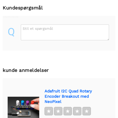
Kundespørgsmål
Q
Stil et spørgsmål
kunde anmeldelser
Adafruit I2C Quad Rotary
Encoder Breakout med
NeoPixel
★
★
★
★
★