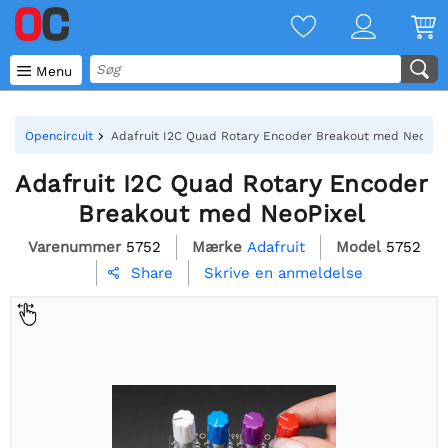

Menu
Opencircuit
Adafruit I2C Quad Rotary Encoder Breakout med NeoPixe
Adafruit I2C Quad Rotary Encoder
Breakout med NeoPixel
Varenummer
5752
Mærke
Adafruit
Model
5752
Skrive en anmeldelse
Share
