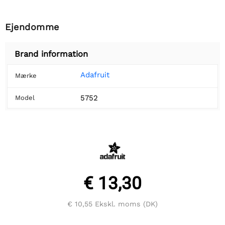
Ejendomme
Brand information
Adafruit
Mærke
5752
Model
€ 13,30
€ 10,55
Ekskl. moms (DK)