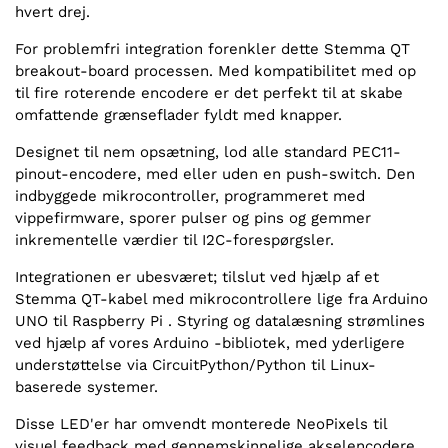
hvert drej.
For problemfri integration forenkler dette Stemma QT
breakout-board processen. Med kompatibilitet med op
til fire roterende encodere er det perfekt til at skabe
omfattende grænseflader fyldt med knapper.
Designet til nem opsætning, lod alle standard PEC11-
pinout-encodere, med eller uden en push-switch. Den
indbyggede mikrocontroller, programmeret med
vippefirmware, sporer pulser og pins og gemmer
inkrementelle værdier til I2C-forespørgsler.
Integrationen er ubesværet; tilslut ved hjælp af et
Stemma QT-kabel med mikrocontrollere lige fra Arduino
UNO til Raspberry Pi . Styring og datalæsning strømlines
ved hjælp af vores Arduino -bibliotek, med yderligere
understøttelse via CircuitPython/Python til Linux-
baserede systemer.
Disse LED'er har omvendt monterede NeoPixels til
visuel feedback med gennemskinnelige akselencodere