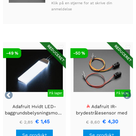
Klik på en stjerne for at skrive din
anmeldelse
REDUCERET
REDUCERET
-49 %
-50 %


På lager
På lager
Adafruit Hvidt LED-
Adafruit IR-
baggrundsbelysningsmodul
brydestrålesensor med
- Lille 12mm x 40mm
premium ledningsstuds -
€ 1,45
€ 4,30
€ 2,85
€ 8,60
5 mm LED'er
Se produkt
Se produkt