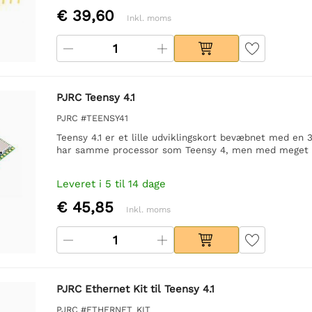
€ 39,60
Inkl. moms
PJRC Teensy 4.1
PJRC #TEENSY41
Teensy 4.1 er et lille udviklingskort bevæbnet med e
har samme processor som Teensy 4, men med meget 
Leveret i 5 til 14 dage
€ 45,85
Inkl. moms
PJRC Ethernet Kit til Teensy 4.1
PJRC #ETHERNET_KIT