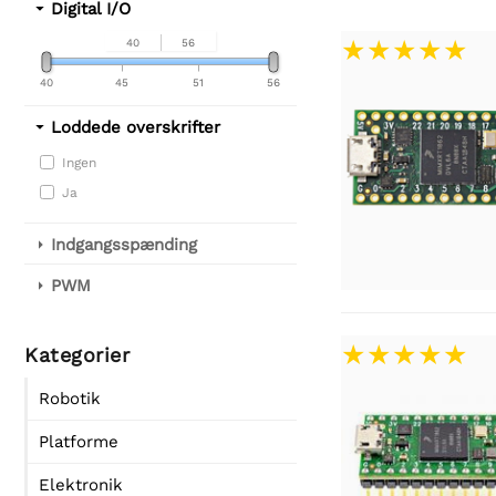
Digital I/O
40
56
40
45
51
56
Loddede overskrifter
Ingen
Ja
Indgangsspænding
PWM
Kategorier
Robotik
Platforme
Elektronik