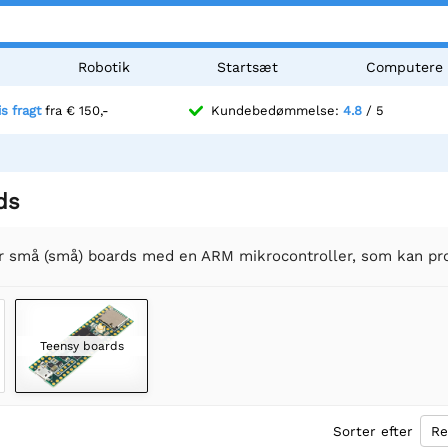
Robotik
Startsæt
Computere
is fragt
fra € 150,-
Kundebedømmelse:
4.8
/ 5
ds
r små (små) boards med en ARM mikrocontroller, som kan pr
Teensy boards
Sorter efter