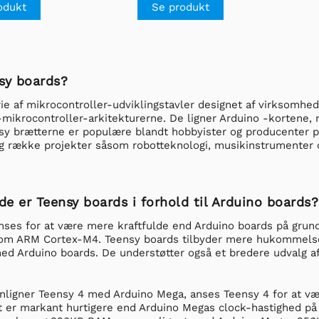
odukt
Se produkt
sy boards?
ie af mikrocontroller-udviklingstavler designet af virksomhe
ikrocontroller-arkitekturerne. De ligner Arduino -kortene, m
nsy brætterne er populære blandt hobbyister og producenter p
ang række projekter såsom robotteknologi, musikinstrumenter
de er Teensy boards i forhold til Arduino boards?
nses for at være mere kraftfulde end Arduino boards på grun
som ARM Cortex-M4. Teensy boards tilbyder mere hukommelse,
d Arduino boards. De understøtter også et bredere udvalg af
igner Teensy 4 med Arduino Mega, anses Teensy 4 for at vær
t er markant hurtigere end Arduino Megas clock-hastighed 