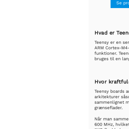
Se pr
Hvad er Teen
Teensy er en ser
ARM Cortex-M4-m
funktioner. Tee
bruges til en l
Hvor kraftful
Teensy boards a
arkitekturer så
sammenlignet me
grænseflader.
Når man sammenl
600 MHz, hvilke