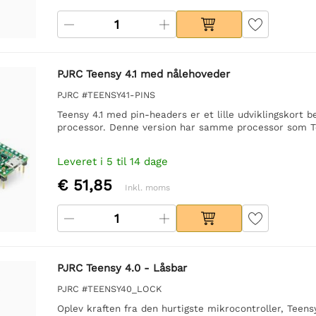
PJRC Teensy 4.1 med nålehoveder
PJRC #TEENSY41-PINS
Teensy 4.1 med pin-headers er et lille udviklingskor
processor. Denne version har samme processor som 
Leveret i 5 til 14 dage
€ 51,85
Inkl. moms
PJRC Teensy 4.0 - Låsbar
PJRC #TEENSY40_LOCK
Oplev kraften fra den hurtigste mikrocontroller, Te