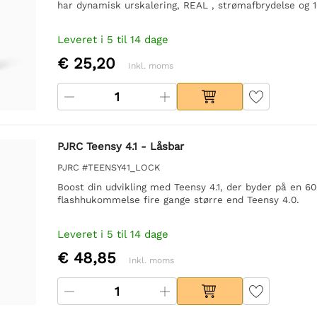
har dynamisk urskalering, REAL , strømafbrydelse og
Leveret i 5 til 14 dage
€ 25,20
Inkl. moms
PJRC Teensy 4.1 - Låsbar
PJRC #TEENSY41_LOCK
Boost din udvikling med Teensy 4.1, der byder på en
flashhukommelse fire gange større end Teensy 4.0.
Leveret i 5 til 14 dage
€ 48,85
Inkl. moms