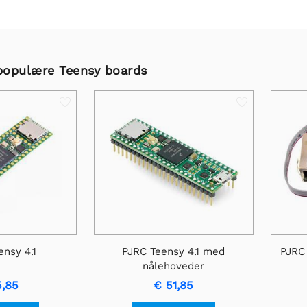
populære Teensy boards
nsy 4.1
PJRC Teensy 4.1 med
PJRC 
nålehoveder
5,85
€ 51,85