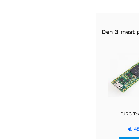
Den 3 mest 
PJRC Tee
€ 4