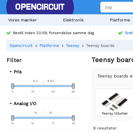
Vores mærker
Elektronik
Platforme
Bestil inden 23:59, forsendelse samme dag
Grat
Opencircuit
Platforme
Teensy
Teensy boards
Teensy boar
Filter
Pris
Teensy boards e
€ 0
€ 60
0
19
40
60
Analog I/O
14
18
Teensy tilbehør
14
15
17
18
8
resultater