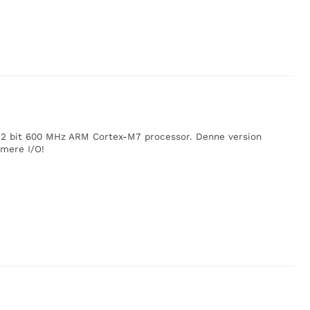
n 32 bit 600 MHz ARM Cortex-M7 processor. Denne version
mere I/O!