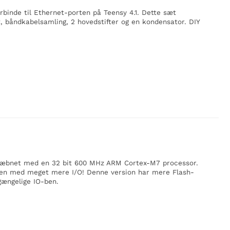
orbinde til Ethernet-porten på Teensy 4.1. Dette sæt
, båndkabelsamling, 2 hovedstifter og en kondensator. DIY
 bevæbnet med en 32 bit 600 MHz ARM Cortex-M7 processor.
en med meget mere I/O! Denne version har mere Flash-
gængelige IO-ben.