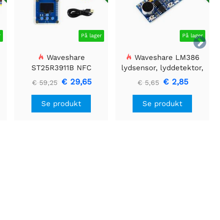
r
På lager
På lager

Waveshare
Waveshare LM386
ST25R3911B NFC
lydsensor, lyddetektor,
Evalueringssæt, NFC-
kompatibel med Arduino
€ 29,65
€ 2,85
€ 59,25
€ 5,65
læser + TF-kort + USB-
kabel
Se produkt
Se produkt