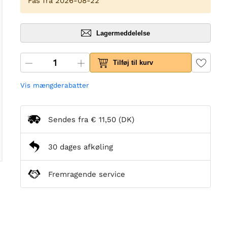
Fås fra 2026-08-22
Lagermeddelelse
Tilføj til kurv
Vis mængderabatter
Sendes fra
€ 11,50
(DK)
30 dages afkøling
Fremragende service