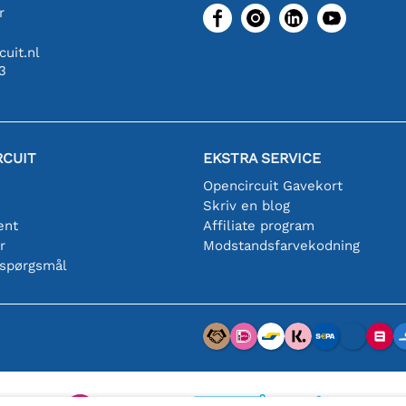
r
uit.nl
3
RCUIT
EKSTRA SERVICE
Opencircuit Gavekort
Skriv en blog
ent
Affiliate program
r
Modstandsfarvekodning
 spørgsmål