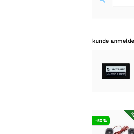
kunde anmelde
RE
-50 %