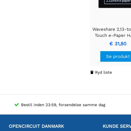
Waveshare 2,13-
Touch e-Paper HA
Raspberry Pi, 25
€ 31,80
Sort / Hvid, S
Se produkt
Ryd liste

Bestil inden 23:59, forsendelse samme dag
OPENCIRCUIT DANMARK
KUNDE SERV