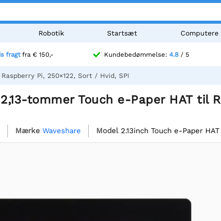
Robotik
Startsæt
Computere
is fragt
fra € 150,-
Kundebedømmelse:
4.8
/ 5
aspberry Pi, 250×122, Sort / Hvid, SPI
,13-tommer Touch e-Paper HAT til Ra
Mærke
Waveshare
Model
2.13inch Touch e-Paper HAT