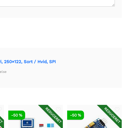
 250×122, Sort / Hvid, SPI
else
ET
REDUCERET
REDUCERET
-50 %
-50 %