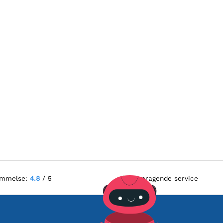
ømmelse:
4.8
/ 5
Fremragende service