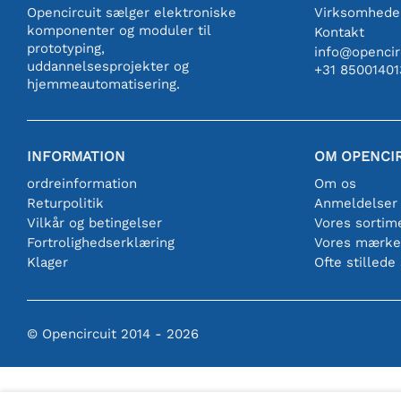
Opencircuit sælger elektroniske
Virksomhede
komponenter og moduler til
Kontakt
prototyping,
info@opencirc
uddannelsesprojekter og
+31 85001401
hjemmeautomatisering.
INFORMATION
OM OPENCI
ordreinformation
Om os
Returpolitik
Anmeldelser
Vilkår og betingelser
Vores sortim
Fortrolighedserklæring
Vores mærke
Klager
Ofte stillede
© Opencircuit 2014 - 2026