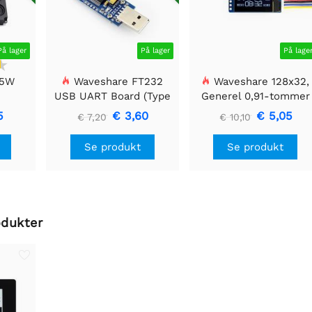
På lager
På lager
På lage
 5W
Waveshare FT232
Waveshare 128x32,
USB UART Board (Type
Generel 0,91-tommer
A), USB til TTL (UART)
OLED displaymodul
5
€ 3,60
€ 5,05
€ 7,20
€ 10,10
kommunikationsmodul
Se produkt
Se produkt
odukter