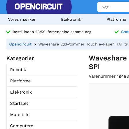
Vores mærker
Elektronik
Platforme
Bestil inden 23:59, forsendelse samme dag
Grat
Opencircuit
Waveshare 2,13-tommer Touch e-Paper HAT til R
Waveshare 2
Kategorier
SPI
Robotik
Varenummer
19493
Platforme
Elektronik
Startsæt
Materiale
Computere