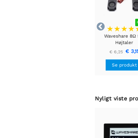

Waveshare 8Ω
Højtaler
€ 3,1
€ 6,25
Se produkt
Nyligt viste pr