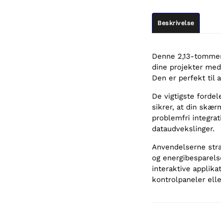
Beskrivelse
Denne 2,13-tommer 
dine projekter med
Den er perfekt til a
De vigtigste fordel
sikrer, at din skær
problemfri integrat
dataudvekslinger.
Anvendelserne stræ
og energibesparels
interaktive applika
kontrolpaneler ell