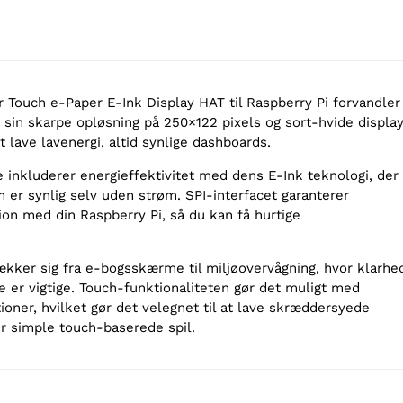
Touch e-Paper E-Ink Display HAT til Raspberry Pi forvandler
 sin skarpe opløsning på 250×122 pixels og sort-hvide display
t lave lavenergi, altid synlige dashboards.
e inkluderer energieffektivitet med dens E-Ink teknologi, der
m er synlig selv uden strøm. SPI-interfacet garanterer
ion med din Raspberry Pi, så du kan få hurtige
kker sig fra e-bogsskærme til miljøovervågning, hvor klarhe
e er vigtige. Touch-funktionaliteten gør det muligt med
tioner, hvilket gør det velegnet til at lave skræddersyede
er simple touch-baserede spil.