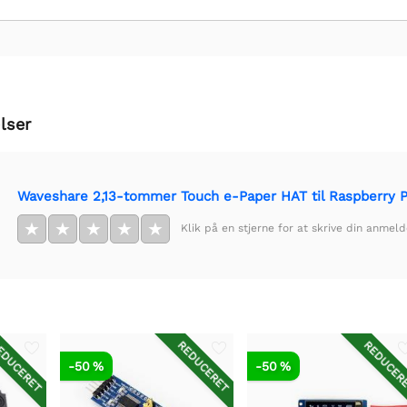
lser
Waveshare 2,13-tommer Touch e-Paper HAT til Raspberry Pi,
★
★
★
★
★
Klik på en stjerne for at skrive din anmeld
DUCERET
REDUCERET
REDUCER
-50 %
-50 %