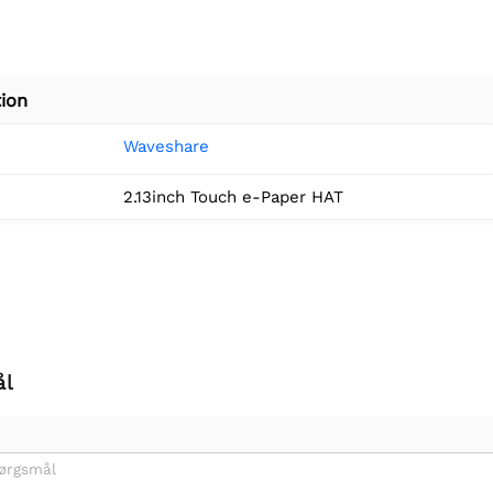
ion
Waveshare
2.13inch Touch e-Paper HAT
ål
pørgsmål