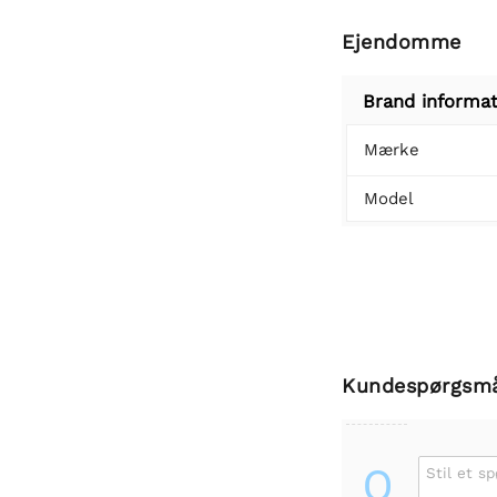
Ejendomme
Brand informat
Mærke
Model
Kundespørgsm
Q
Stil et s