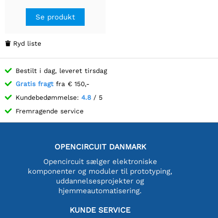
Se produkt
Ryd liste

Bestilt i dag, leveret tirsdag
Gratis fragt
fra € 150,-
Kundebedømmelse:
4.8
/ 5
Fremragende service
OPENCIRCUIT DANMARK
Opencircuit sælger elektroniske
komponenter og moduler til prototyping,
uddannelsesprojekter og
hjemmeautomatisering.
KUNDE SERVICE