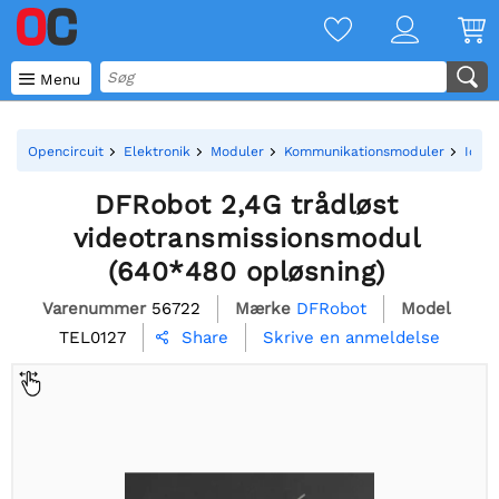

Menu
Opencircuit
Elektronik
Moduler
Kommunikationsmoduler
IoT -
DFRobot 2,4G trådløst
videotransmissionsmodul
(640*480 opløsning)
Varenummer
56722
Mærke
DFRobot
Model
TEL0127
Skrive en anmeldelse
Share
