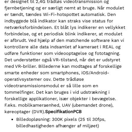
er designet til 2,4G trådløs videotransmission og
fjernbetjening og er særligt nemt at bruge. Når modulet
er tændt, tændes Wi-Fi-hotspottet automatisk. Den
indbyggede blå indikator kan straks vise status for
netværksforbindelsen. Et blåt lys indikerer en vellykket
forbindelse, og et periodisk blink indikerer, at modulet
er afbrudt. Ved hjælp af den matchende software kan vi
kontrollere alle data indsamlet af kameraet i REAL og
udføre funktioner som videooptagelse og fototagning.
Det understøtter også VR-tilstand, når det er udstyret
med VR-briller. Billederne kan modtages af forskellige
smarte enheder som smartphones, iOS/Android-
operativsystemer osv. Dette trådløse
videotransmissionsmodul er så lille som en
tommelfinger. Det kan bruges i vid udstrækning i
forskellige applikationer, især objekter i bevægelse.
F.eks. mobilkameraenhed, UAV (ubemandet drone),
køreoptager (DVR).
Specifikation
PCB
Billedopløsning: 300K pixels (25 til 30fps,
billedhastigheden afhænger af miljøet)