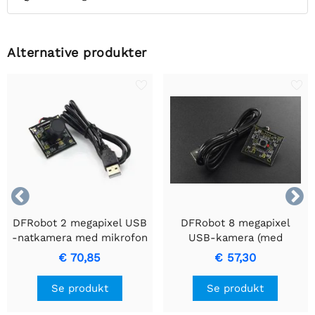
Alternative produkter


DFRobot 2 megapixel USB
DFRobot 8 megapixel
-natkamera med mikrofon
USB-kamera (med
(kompatibel med
mikrofon)
€ 70,85
€ 57,30
Raspberry Pi / LattePanda
/ Jetson Nano)
Se produkt
Se produkt