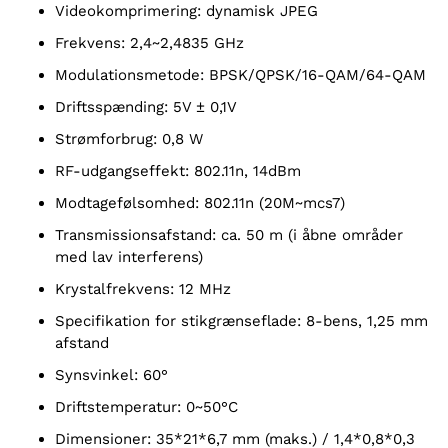
Videokomprimering: dynamisk JPEG
Frekvens: 2,4~2,4835 GHz
Modulationsmetode: BPSK/QPSK/16-QAM/64-QAM
Driftsspænding: 5V ± 0,1V
Strømforbrug: 0,8 W
RF-udgangseffekt: 802.11n, 14dBm
Modtagefølsomhed: 802.11n (20M~mcs7)
Transmissionsafstand: ca. 50 m (i åbne områder
med lav interferens)
Krystalfrekvens: 12 MHz
Specifikation for stikgrænseflade: 8-bens, 1,25 mm
afstand
Synsvinkel: 60°
Driftstemperatur: 0~50°C
Dimensioner: 35*21*6,7 mm (maks.) / 1,4*0,8*0,3