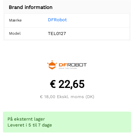
Brand information
DFRobot
Mærke
TEL0127
Model
€ 22,65
€ 18,00
Ekskl. moms (DK)
På eksternt lager
Leveret i 5 til 7 dage