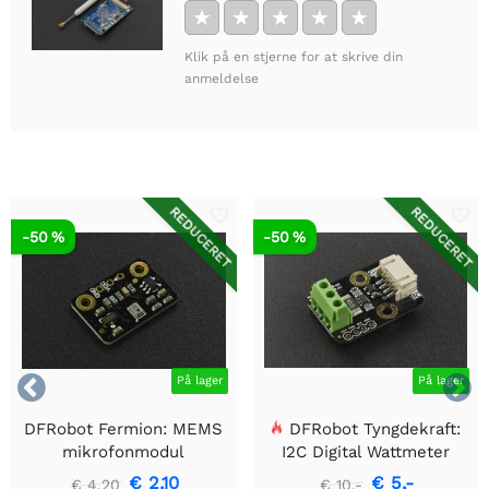
★
★
★
★
★
Klik på en stjerne for at skrive din
anmeldelse
REDUCERET
REDUCERET
-50 %
-50 %


På lager
På lager
DFRobot Fermion: MEMS
DFRobot Tyngdekraft:
mikrofonmodul
I2C Digital Wattmeter
€ 2,10
€ 5,-
€ 4,20
€ 10,-