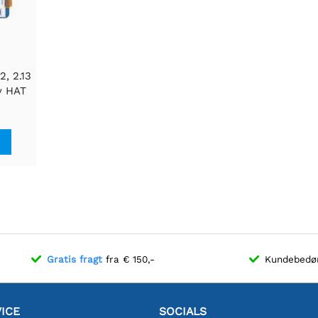
, 2.13
ay HAT
Pi
Gratis fragt
fra € 150,-
Kundebed
ICE
SOCIALS