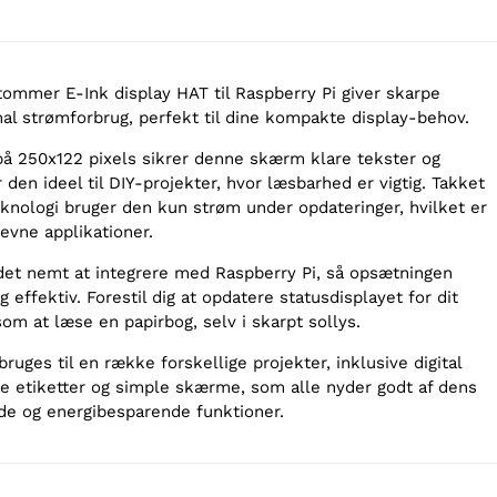
tommer E-Ink display HAT til Raspberry Pi giver skarpe
al strømforbrug, perfekt til dine kompakte display-behov.
å 250x122 pixels sikrer denne skærm klare tekster og
r den ideel til DIY-projekter, hvor læsbarhed er vigtig. Takket
knologi bruger den kun strøm under opdateringer, hvilket er
revne applikationer.
 det nemt at integrere med Raspberry Pi, så opsætningen
 effektiv. Forestil dig at opdatere statusdisplayet for dit
 som at læse en papirbog, selv i skarpt sollys.
ges til en række forskellige projekter, inklusive digital
ke etiketter og simple skærme, som alle nyder godt af dens
de og energibesparende funktioner.