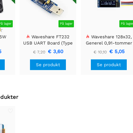
På lager
På lager
På lage
 5W
Waveshare FT232
Waveshare 128x32,
USB UART Board (Type
Generel 0,91-tommer
A), USB til TTL (UART)
OLED displaymodul
5
€ 3,60
€ 5,05
€ 7,20
€ 10,10
kommunikationsmodul
Se produkt
Se produkt
odukter