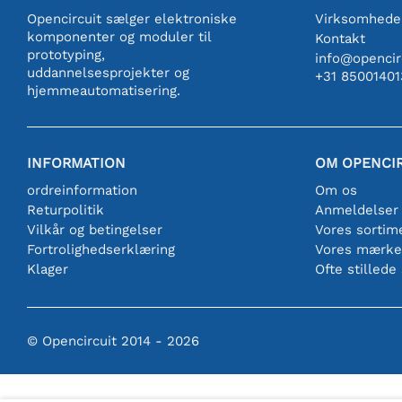
Opencircuit sælger elektroniske
Virksomhede
komponenter og moduler til
Kontakt
prototyping,
info@opencirc
uddannelsesprojekter og
+31 85001401
hjemmeautomatisering.
INFORMATION
OM OPENCI
ordreinformation
Om os
Returpolitik
Anmeldelser
Vilkår og betingelser
Vores sortim
Fortrolighedserklæring
Vores mærke
Klager
Ofte stillede
© Opencircuit 2014 - 2026