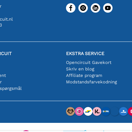
r
uit.nl
3
RCUIT
EKSTRA SERVICE
Opencircuit Gavekort
Skriv en blog
ent
Affiliate program
r
Modstandsfarvekodning
 spørgsmål