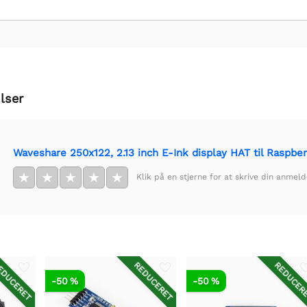
lser
Waveshare 250x122, 2.13 inch E-Ink display HAT til Raspber
★
★
★
★
★
Klik på en stjerne for at skrive din anmeld
DUCERET
REDUCERET
REDUCER
-50 %
-50 %