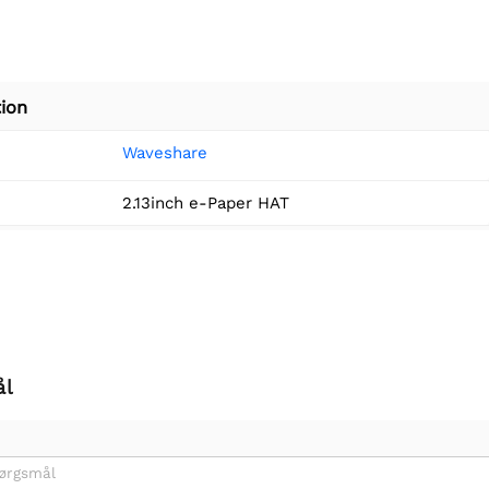
ion
Waveshare
2.13inch e-Paper HAT
ål
pørgsmål