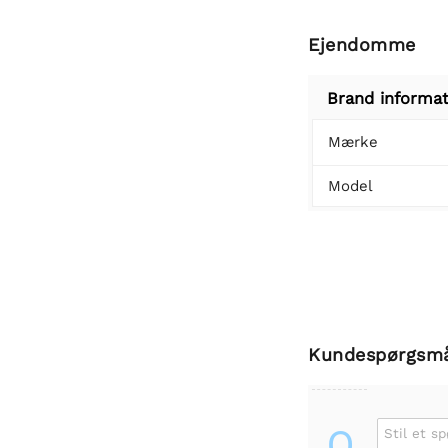
Ejendomme
Brand informat
Mærke
Model
Kundespørgsm
Q
Stil et s