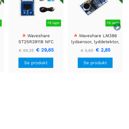
r
På lager
På lager

Waveshare
Waveshare LM386
ST25R3911B NFC
lydsensor, lyddetektor,
Evalueringssæt, NFC-
kompatibel med Arduino
€ 29,65
€ 2,85
€ 59,25
€ 5,65
læser + TF-kort + USB-
kabel
Se produkt
Se produkt