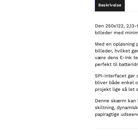
Beskrivelse
Den 250x122, 2,13-
billeder med minim
Med en opløsning p
billeder, hvilket gø
være dens E-Ink te
perfekt til batterid
SPI-interfacet gør
bliver både enkel og
projekt lige så let
Denne skærm kan bru
skiltning, dynamis
papiragtige udseen