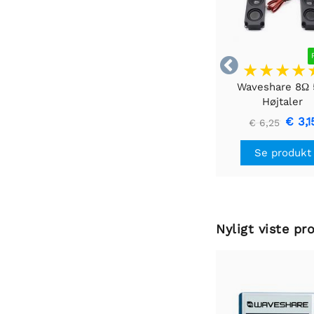

Waveshare 8Ω
Højtaler
€ 3,1
€ 6,25
Se produkt
Nyligt viste pr