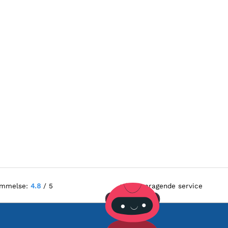
ømmelse:
4.8
/ 5
Fremragende service