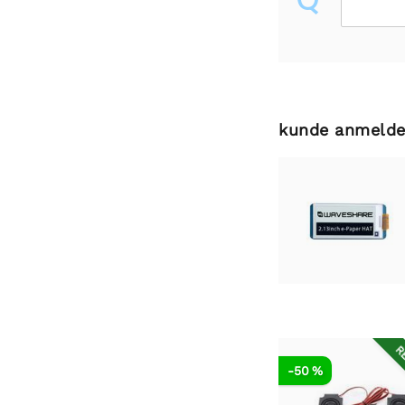
kunde anmelde
RE
-50 %