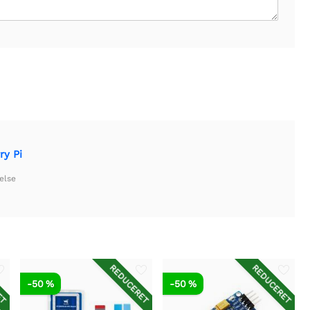
ry Pi
else
ET
REDUCERET
REDUCERET
-50 %
-50 %