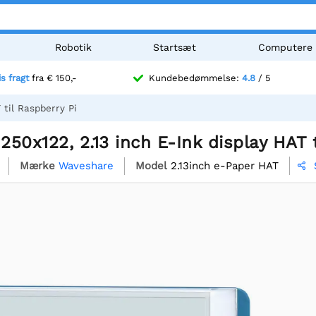
Robotik
Startsæt
Computere
is fragt
fra € 150,-
Kundebedømmelse:
4.8
/ 5
 til Raspberry Pi
50x122, 2.13 inch E-Ink display HAT t
Mærke
Waveshare
Model
2.13inch e-Paper HAT
