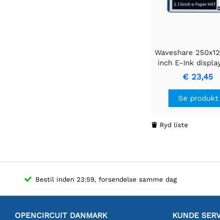
Waveshare 250x122
inch E-Ink displ
til Raspberry 
€ 23,45
Se produkt
Ryd liste

Bestil inden 23:59, forsendelse samme dag
OPENCIRCUIT DANMARK
KUNDE SERV