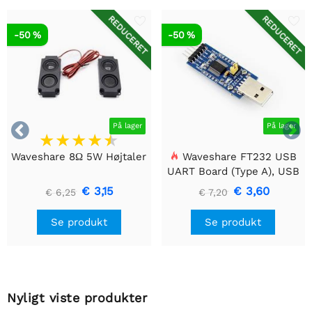
REDUCERET
REDUCERET
-50 %
-50 %


På lager
På lager
Waveshare 8Ω 5W Højtaler
Waveshare FT232 USB
UART Board (Type A), USB
til TTL (UART)
€ 3,15
€ 3,60
€ 6,25
€ 7,20
kommunikationsmodul
Se produkt
Se produkt
Nyligt viste produkter