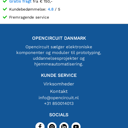
Gratis fragt
fra € 150,-
Kundebedømmelse:
4.8
/ 5
Fremragende service
OPENCIRCUIT DANMARK
Opencircuit sælger elektroniske
komponenter og moduler til prototyping,
uddannelsesprojekter og
hjemmeautomatisering.
KUNDE SERVICE
Virksomheder
Kontakt
info@opencircuit.nl
+31 850014013
SOCIALS