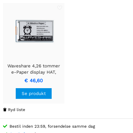
Waveshare 4,26 tommer
e-Paper display HAT,
800x480, Sort/Hvid, SPI-
€ 46,60
interface
Se produkt
Ryd liste

Bestil inden 23:59, forsendelse samme dag