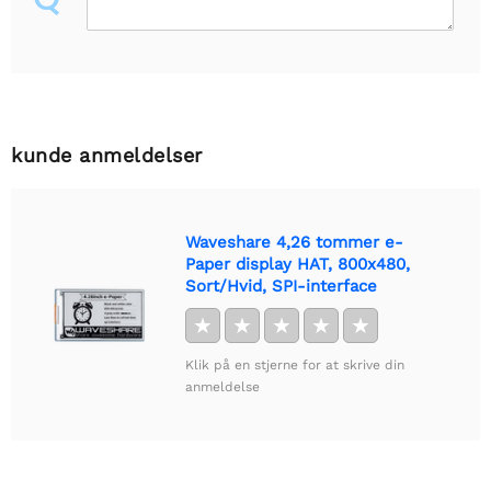
kunde anmeldelser
Waveshare 4,26 tommer e-
Paper display HAT, 800x480,
Sort/Hvid, SPI-interface
★
★
★
★
★
Klik på en stjerne for at skrive din
anmeldelse