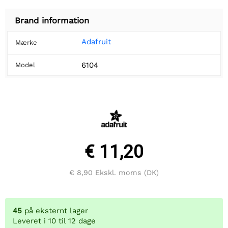
Brand information
Adafruit
Mærke
6104
Model
€ 11,20
€ 8,90
Ekskl. moms (DK)
45
på eksternt lager
Leveret i 10 til 12 dage