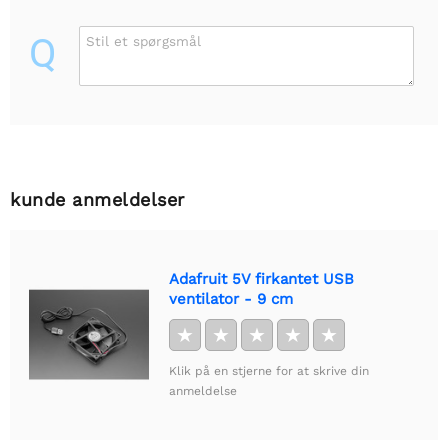
Q
Stil et spørgsmål
kunde anmeldelser
Adafruit 5V firkantet USB
ventilator - 9 cm
★
★
★
★
★
Klik på en stjerne for at skrive din
anmeldelse