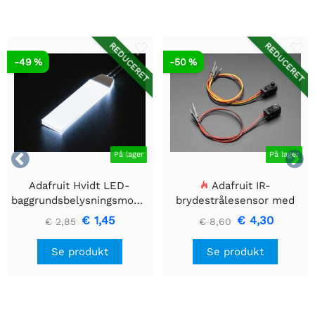
REDUCERET
REDUCERET
-49 %
-50 %


På lager
På lager
Adafruit Hvidt LED-
Adafruit IR-
baggrundsbelysningsmodul
brydestrålesensor med
- Lille 12mm x 40mm
premium ledningsstuds -
€ 1,45
€ 4,30
€ 2,85
€ 8,60
5 mm LED'er
Se produkt
Se produkt