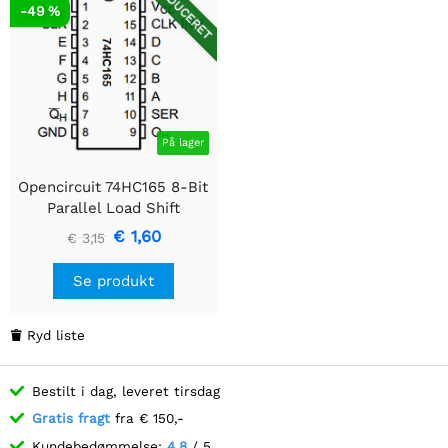
REDUCERET
-49 %
På lager
Opencircuit 74HC165 8-Bit
Parallel Load Shift
Register
€ 1,60
€ 3,15
Se produkt
Ryd liste

Bestilt i dag, leveret tirsdag
Gratis fragt
fra € 150,-
Kundebedømmelse:
4.8
/ 5