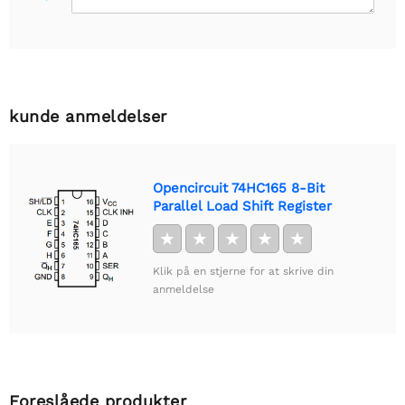
kunde anmeldelser
Opencircuit 74HC165 8-Bit
Parallel Load Shift Register
★
★
★
★
★
Klik på en stjerne for at skrive din
anmeldelse
Foreslåede produkter