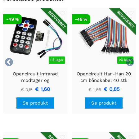
REDUCERET
REDUCERET
-49 %
-48 %


På lager
På lager
Opencircuit Infrarød
Opencircuit Han-Han 20
modtager og
cm båndkabel 40 stk
fjernbetjeningssæt
€ 1,60
€ 0,85
€ 3,15
€ 1,65
Se produkt
Se produkt