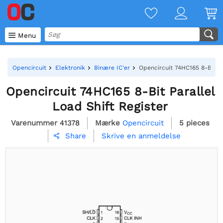

Menu
Opencircuit
Elektronik
Binære IC'er
Opencircuit 74HC165 8-Bit Pa
Opencircuit 74HC165 8-Bit Parallel
Load Shift Register
Varenummer
41378
Mærke
Opencircuit
5 pieces
Skrive en anmeldelse
Share
