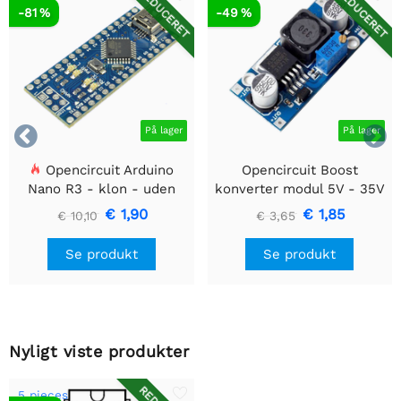
REDUCERET
REDUCERET
-81 %
-49 %


På lager
På lager
Opencircuit Arduino
Opencircuit Boost
Nano R3 - klon - uden
konverter modul 5V - 35V
headere
XL6009
€ 1,90
€ 1,85
€ 10,10
€ 3,65
Se produkt
Se produkt
Nyligt viste produkter
5 pieces