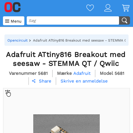

Menu
Opencircuit
Adafruit ATtiny816 Breakout med seesaw - STEMMA QT /
Adafruit ATtiny816 Breakout med
seesaw - STEMMA QT / Qwiic
Varenummer
5681
Mærke
Adafruit
Model
5681
Skrive en anmeldelse
Share
