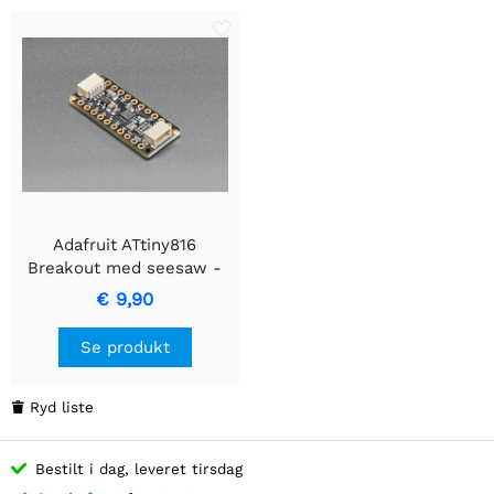
Adafruit ATtiny816
Breakout med seesaw -
STEMMA QT / Qwiic
€ 9,90
Se produkt
Ryd liste

Bestilt i dag, leveret tirsdag