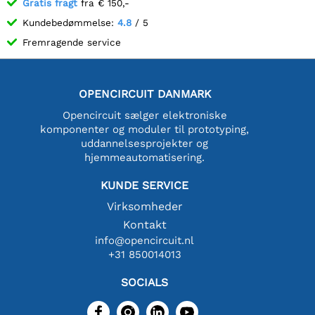
Gratis fragt
fra € 150,-
Kundebedømmelse:
4.8
/ 5
Fremragende service
OPENCIRCUIT DANMARK
Opencircuit sælger elektroniske
komponenter og moduler til prototyping,
uddannelsesprojekter og
hjemmeautomatisering.
KUNDE SERVICE
Virksomheder
Kontakt
info@opencircuit.nl
+31 850014013
SOCIALS