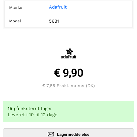
Adafruit
Mærke
5681
Model
€ 9,90
€ 7,85
Ekskl. moms (DK)
15
på eksternt lager
Leveret i 10 til 12 dage
Lagermeddelelse