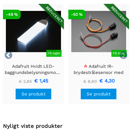
REDUCERET
REDUCERET
-49 %
-50 %


På lager
På lager
Adafruit Hvidt LED-
Adafruit IR-
baggrundsbelysningsmodul
brydestrålesensor med
- Lille 12mm x 40mm
premium ledningsstuds -
€ 1,45
€ 4,30
€ 2,85
€ 8,60
5 mm LED'er
Se produkt
Se produkt
Nyligt viste produkter