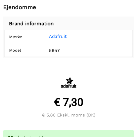
Ejendomme
Brand information
Adafruit
Mærke
5957
Model
€ 7,30
€ 5,80
Ekskl. moms (DK)