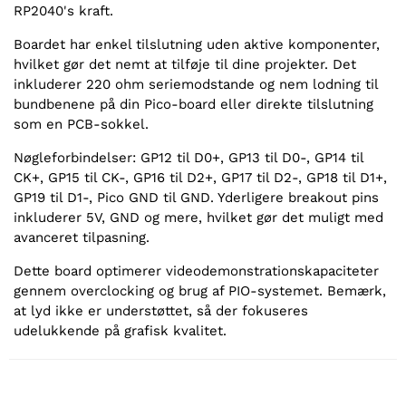
RP2040's kraft.
Boardet har enkel tilslutning uden aktive komponenter,
hvilket gør det nemt at tilføje til dine projekter. Det
inkluderer 220 ohm seriemodstande og nem lodning til
bundbenene på din Pico-board eller direkte tilslutning
som en PCB-sokkel.
Nøgleforbindelser: GP12 til D0+, GP13 til D0-, GP14 til
CK+, GP15 til CK-, GP16 til D2+, GP17 til D2-, GP18 til D1+,
GP19 til D1-, Pico GND til GND. Yderligere breakout pins
inkluderer 5V, GND og mere, hvilket gør det muligt med
avanceret tilpasning.
Dette board optimerer videodemonstrationskapaciteter
gennem overclocking og brug af PIO-systemet. Bemærk,
at lyd ikke er understøttet, så der fokuseres
udelukkende på grafisk kvalitet.