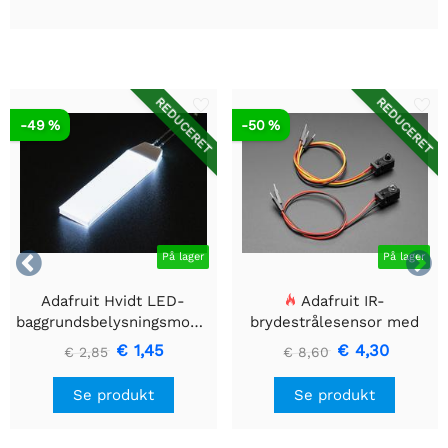
REDUCERET
REDUCERET
-49 %
-50 %


På lager
På lager
Adafruit Hvidt LED-
Adafruit IR-
baggrundsbelysningsmodul
brydestrålesensor med
- Lille 12mm x 40mm
premium ledningsstuds -
€ 1,45
€ 4,30
€ 2,85
€ 8,60
5 mm LED'er
Se produkt
Se produkt