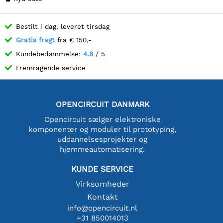
Bestilt i dag, leveret tirsdag
Gratis fragt
fra € 150,-
Kundebedømmelse:
4.8
/ 5
Fremragende service
OPENCIRCUIT DANMARK
Opencircuit sælger elektroniske
komponenter og moduler til prototyping,
uddannelsesprojekter og
hjemmeautomatisering.
KUNDE SERVICE
Virksomheder
Kontakt
info@opencircuit.nl
+31 850014013