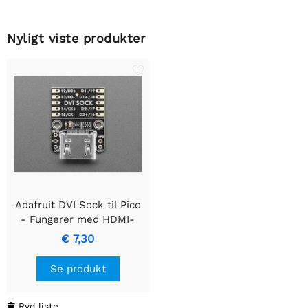
Nyligt viste produkter
Adafruit DVI Sock til Pico
- Fungerer med HDMI-
skærme
€ 7,30
Se produkt
Ryd liste
