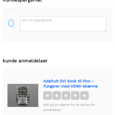
Q
Stil et spørgsmål
kunde anmeldelser
Adafruit DVI Sock til Pico -
Fungerer med HDMI-skærme
★
★
★
★
★
Klik på en stjerne for at skrive din
anmeldelse