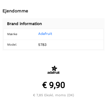
Ejendomme
Brand information
Adafruit
Mærke
5783
Model
€ 9,90
€ 7,85
Ekskl. moms (DK)