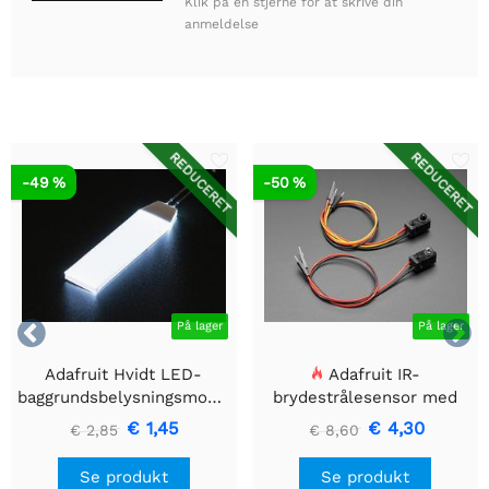
Klik på en stjerne for at skrive din
anmeldelse
REDUCERET
REDUCERET
-49 %
-50 %


På lager
På lager
Adafruit Hvidt LED-
Adafruit IR-
baggrundsbelysningsmodul
brydestrålesensor med
- Lille 12mm x 40mm
premium ledningsstuds -
€ 1,45
€ 4,30
€ 2,85
€ 8,60
5 mm LED'er
Se produkt
Se produkt