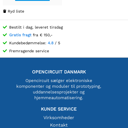
Ryd liste

Bestilt i dag, leveret tirsdag
Gratis fragt
fra € 150,-
Kundebedømmelse:
4.8
/ 5
Fremragende service
OPENCIRCUIT DANMARK
Opencircuit sælger elektroniske
komponenter og moduler til prototyping,
uddannelsesprojekter og
hjemmeautomatisering.
KUNDE SERVICE
Virksomheder
Kontakt