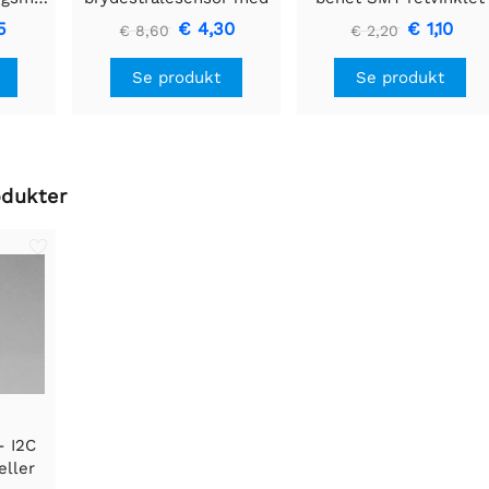
 40mm
premium ledningsstuds
breakout board
5
€ 4,30
€ 1,10
€ 8,60
€ 2,20
- 5 mm LED'er
Se produkt
Se produkt
odukter
- I2C
eller