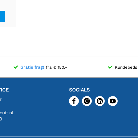
onitor
Gratis fragt
fra € 150,-
Kundebed
ICE
SOCIALS
r
uit.nl
3