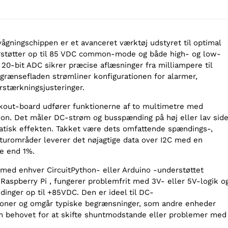
gningschippen er et avanceret værktøj udstyret til optimal
rstøtter op til 85 VDC common-mode og både high- og low-
20-bit ADC sikrer præcise aflæsninger fra milliampere til
rænsefladen strømliner konfigurationen for alarmer,
rstærkningsjusteringer.
akout-board udfører funktionerne af to multimetre med
ion. Det måler DC-strøm og busspænding på høj eller lav sid
tisk effekten. Takket være dets omfattende spændings-,
urområder leverer det nøjagtige data over I2C med en
e end 1%.
med enhver CircuitPython- eller Arduino -understøttet
 Raspberry Pi , fungerer problemfrit med 3V- eller 5V-logik o
inger op til +85VDC. Den er ideel til DC-
ioner og omgår typiske begrænsninger, som andre enheder
om behovet for at skifte shuntmodstande eller problemer med