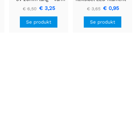
hvid 3-pak
3V 25 mm lang - Grøn
€ 3,25
€ 0,95
€ 6,50
€ 3,65
Se produkt
Se produkt