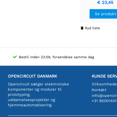
lavsidet effektm
€ 23,45
Se produkt
Ryd liste

Bestil inden 23:59, forsendelse samme dag
OPENCIRCUIT DANMARK
KUNDE SERV
Opencircuit sælger elektroniske
Virksomhede
komponenter og moduler til
Kontakt
prototyping,
info@opencirc
uddannelsesprojekter og
+31 85001401
hjemmeautomatisering.