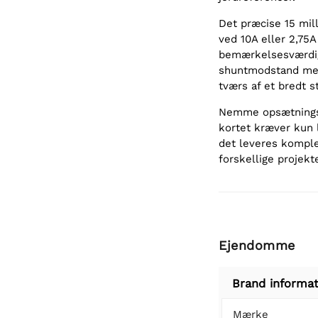
Det præcise 15 mil
ved 10A eller 2,75A
bemærkelsesværdig
shuntmodstand med
tværs af et bredt 
Nemme opsætningsm
kortet kræver kun l
det leveres komple
forskellige projekte
Ejendomme
Brand informat
Mærke