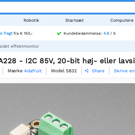
Robotik
Startsæt
Computere
is fragt
fra € 150,-
Kundebedømmelse:
4.8
/ 5
vsidet effektmonitor
A228 - I2C 85V, 20-bit høj- eller lav
Mærke
Adafruit
Model
5832
Skrive e
Share
