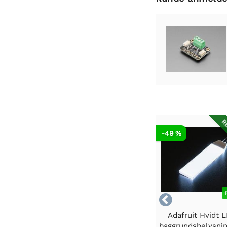
RE
-49 %

Adafruit Hvidt 
baggrundsbelysni