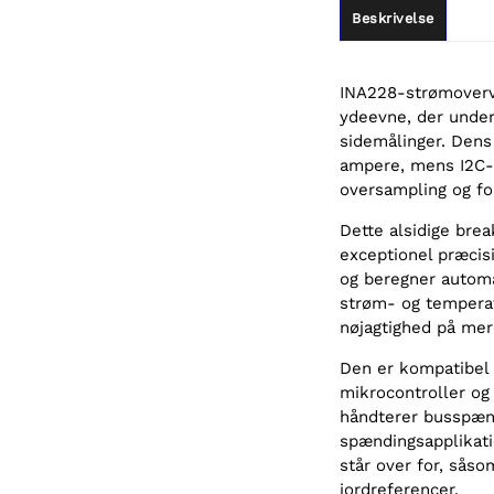
Beskrivelse
INA228-strømovervå
ydeevne, der unde
sidemålinger. Dens 
ampere, mens I2C-g
oversampling og fo
Dette alsidige bre
exceptionel præcis
og beregner automa
strøm- og temperat
nøjagtighed på mer
Den er kompatibel 
mikrocontroller og
håndterer busspænd
spændingsapplikat
står over for, sås
jordreferencer.