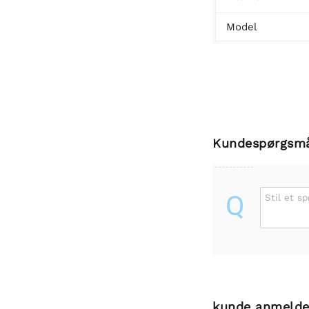
Model
Kundespørgsm
Q
Stil et s
kunde anmelde