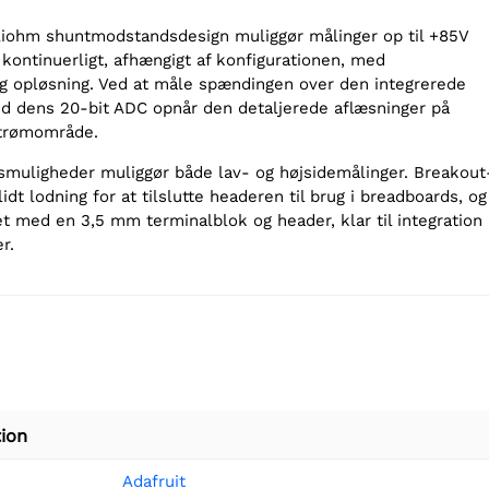
liohm shuntmodstandsdesign muliggør målinger op til +85V
 kontinuerligt, afhængigt af konfigurationen, med
 opløsning. Ved at måle spændingen over den integrerede
 dens 20-bit ADC opnår den detaljerede aflæsninger på
strømområde.
uligheder muliggør både lav- og højsidemålinger. Breakout
idt lodning for at tilslutte headeren til brug i breadboards, og
t med en 3,5 mm terminalblok og header, klar til integration 
r.
ion
Adafruit