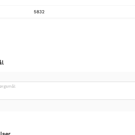
5832
ål
pørgsmål
lser