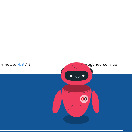
ømmelse:
4.8
/ 5
Fremragende service