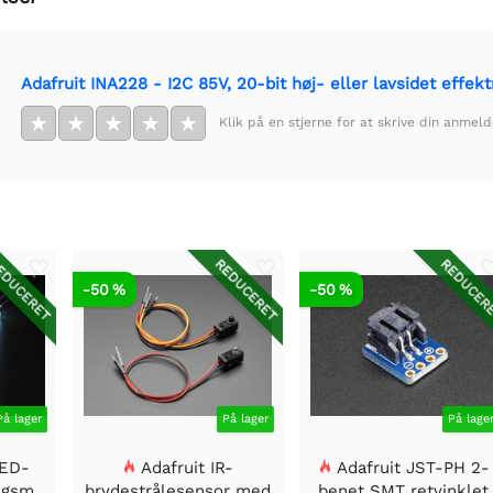
Adafruit INA228 - I2C 85V, 20-bit høj- eller lavsidet effek
★
★
★
★
★
Klik på en stjerne for at skrive din anmeld
DUCERET
REDUCERET
REDUCER
-50 %
-50 %
På lager
På lager
På lage
LED-
Adafruit IR-
Adafruit JST-PH 2-
ngsmodul
brydestrålesensor med
benet SMT retvinklet