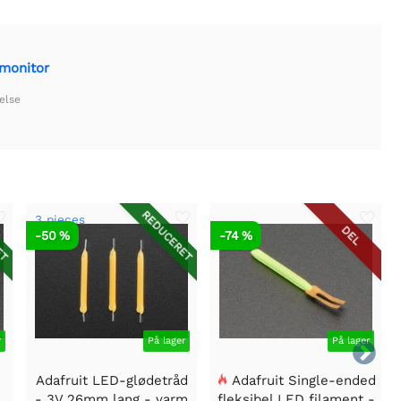
tmonitor
else
ET
REDUCERET
3 pieces
DEL
-50 %
-74 %
r
På lager
På lager

Adafruit LED-glødetråd
Adafruit Single-ended
- 3V 26mm lang - varm
fleksibel LED filament -