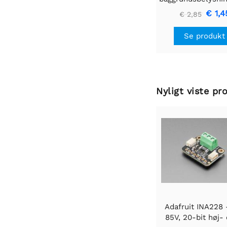
- Lille 12mm x
€ 1,4
€ 2,85
Se produkt
Nyligt viste pr
Adafruit INA228 
85V, 20-bit høj- 