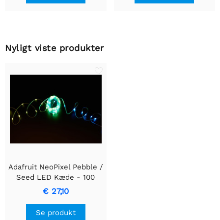
Nyligt viste produkter
Adafruit NeoPixel Pebble /
Seed LED Kæde - 100
LEDs - 4" afstand
€ 27,10
Se produkt