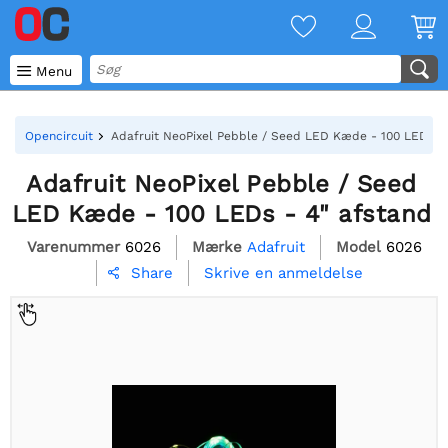

Menu
Opencircuit
Adafruit NeoPixel Pebble / Seed LED Kæde - 100 LEDs - 
Adafruit NeoPixel Pebble / Seed
LED Kæde - 100 LEDs - 4" afstand
Varenummer
6026
Mærke
Adafruit
Model
6026
Skrive en anmeldelse
Share
