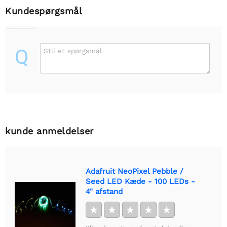
Kundespørgsmål
Q
Stil et spørgsmål
kunde anmeldelser
Adafruit NeoPixel Pebble /
Seed LED Kæde - 100 LEDs -
4" afstand
★
★
★
★
★