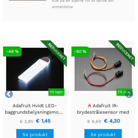
Klik på en stjerne for at skrive din
anmeldelse
REDUCERET
REDUCERET
-49 %
-50 %


På lager
På lager
Adafruit Hvidt LED-
Adafruit IR-
baggrundsbelysningsmodul
brydestrålesensor med
- Lille 12mm x 40mm
premium ledningsstuds -
€ 1,45
€ 4,30
€ 2,85
€ 8,60
5 mm LED'er
Se produkt
Se produkt