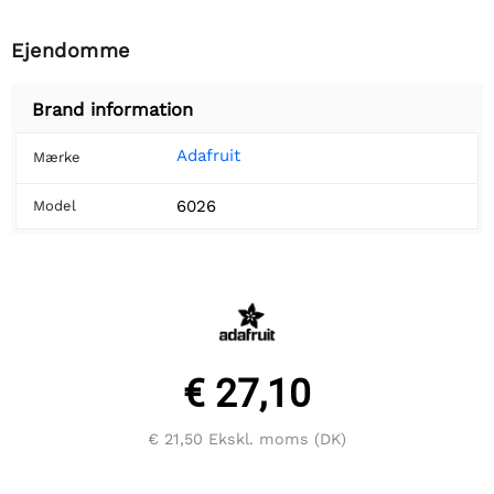
Ejendomme
Brand information
Adafruit
Mærke
6026
Model
€ 27,10
€ 21,50
Ekskl. moms (DK)