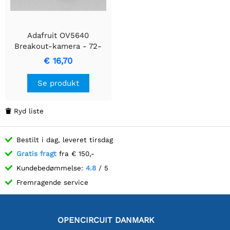
Adafruit OV5640
Breakout-kamera - 72-
graders objektiv med
€ 16,70
autofokus
Se produkt
Ryd liste

Bestilt i dag, leveret tirsdag
Gratis fragt
fra € 150,-
Kundebedømmelse:
4.8
/ 5
Fremragende service
OPENCIRCUIT DANMARK