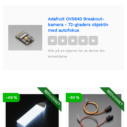
Adafruit OV5640 Breakout-
kamera - 72-graders objektiv
med autofokus
★
★
★
★
★
Klik på en stjerne for at skrive din
anmeldelse
REDUCERET
REDUCERET
-49 %
-50 %