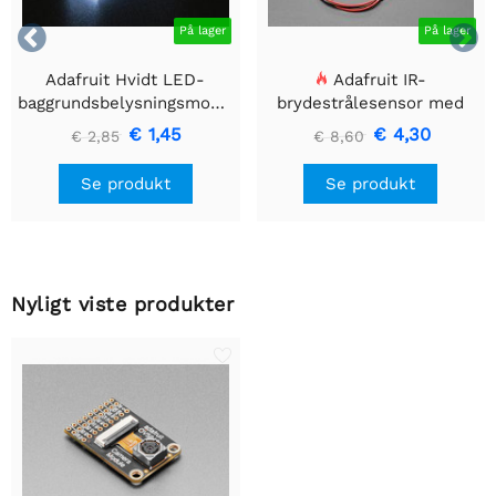


På lager
På lager
Adafruit Hvidt LED-
Adafruit IR-
baggrundsbelysningsmodul
brydestrålesensor med
- Lille 12mm x 40mm
premium ledningsstuds -
€ 1,45
€ 4,30
€ 2,85
€ 8,60
5 mm LED'er
Se produkt
Se produkt
Nyligt viste produkter