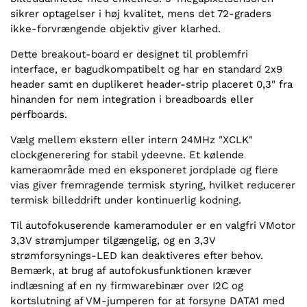
sikrer optagelser i høj kvalitet, mens det 72-graders
ikke-forvrængende objektiv giver klarhed.
Dette breakout-board er designet til problemfri
interface, er bagudkompatibelt og har en standard 2x9
header samt en duplikeret header-strip placeret 0,3" fra
hinanden for nem integration i breadboards eller
perfboards.
Vælg mellem ekstern eller intern 24MHz "XCLK"
clockgenerering for stabil ydeevne. Et kølende
kameraområde med en eksponeret jordplade og flere
vias giver fremragende termisk styring, hvilket reducerer
termisk billeddrift under kontinuerlig kodning.
Til autofokuserende kameramoduler er en valgfri VMotor
3,3V strømjumper tilgængelig, og en 3,3V
strømforsynings-LED kan deaktiveres efter behov.
Bemærk, at brug af autofokusfunktionen kræver
indlæsning af en ny firmwarebinær over I2C og
kortslutning af VM-jumperen for at forsyne DATA1 med