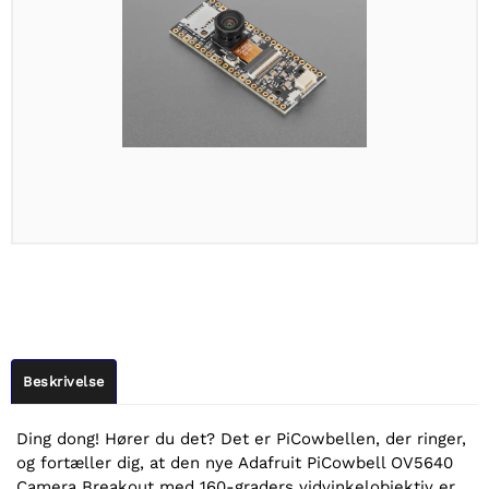
Beskrivelse
Ding dong! Hører du det? Det er PiCowbellen, der ringer,
og fortæller dig, at den nye Adafruit PiCowbell OV5640
Camera Breakout med 160-graders vidvinkelobjektiv er