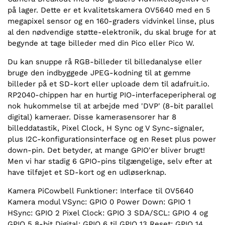
på lager. Dette er et kvalitetskamera OV5640 med en 5
megapixel sensor og en 160-graders vidvinkel linse, plus
al den nødvendige støtte-elektronik, du skal bruge for at
begynde at tage billeder med din Pico eller Pico W.
Du kan snuppe rå RGB-billeder til billedanalyse eller
bruge den indbyggede JPEG-kodning til at gemme
billeder på et SD-kort eller uploade dem til adafruit.io.
RP2040-chippen har en hurtig PIO-interfaceperipheral og
nok hukommelse til at arbejde med 'DVP' (8-bit parallel
digital) kameraer. Disse kamerasensorer har 8
billeddatastik, Pixel Clock, H Sync og V Sync-signaler,
plus I2C-konfigurationsinterface og en Reset plus power
down-pin. Det betyder, at mange GPIO'er bliver brugt!
Men vi har stadig 6 GPIO-pins tilgængelige, selv efter at
have tilføjet et SD-kort og en udløserknap.
Kamera PiCowbell Funktioner: Interface til OV5640
Kamera modul VSync: GPIO 0 Power Down: GPIO 1
HSync: GPIO 2 Pixel Clock: GPIO 3 SDA/SCL: GPIO 4 og
GPIO 5 8-bit Digital: GPIO 6 til GPIO 13 Reset: GPIO 14