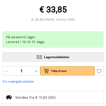
€ 33,85
€ 26,90
Ekskl. moms (DK)
På eksternt lager
Leveret i 10 til 12 dage
Lagermeddelelse
Tilføj til kurv
Vis mængderabatter
Sendes fra
€ 11,50
(DK)