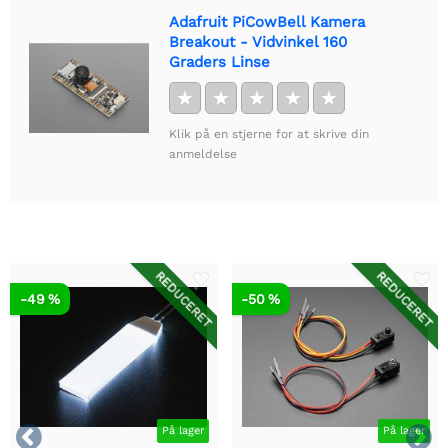
Adafruit PiCowBell Kamera
Breakout - Vidvinkel 160
Graders Linse
★
★
★
★
★
Klik på en stjerne for at skrive din
anmeldelse
REDUCERET
REDUCERET
-49 %
-50 %


På lager
På lager