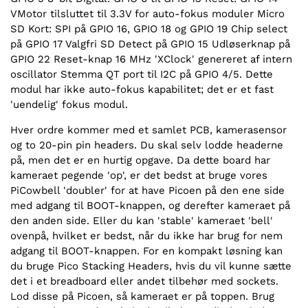
VMotor tilsluttet til 3.3V for auto-fokus moduler Micro
SD Kort: SPI på GPIO 16, GPIO 18 og GPIO 19 Chip select
på GPIO 17 Valgfri SD Detect på GPIO 15 Udløserknap på
GPIO 22 Reset-knap 16 MHz 'XClock' genereret af intern
oscillator Stemma QT port til I2C på GPIO 4/5. Dette
modul har ikke auto-fokus kapabilitet; det er et fast
'uendelig' fokus modul.
Hver ordre kommer med et samlet PCB, kamerasensor
og to 20-pin pin headers. Du skal selv lodde headerne
på, men det er en hurtig opgave. Da dette board har
kameraet pegende 'op', er det bedst at bruge vores
PiCowbell 'doubler' for at have Picoen på den ene side
med adgang til BOOT-knappen, og derefter kameraet på
den anden side. Eller du kan 'stable' kameraet 'bell'
ovenpå, hvilket er bedst, når du ikke har brug for nem
adgang til BOOT-knappen. For en kompakt løsning kan
du bruge Pico Stacking Headers, hvis du vil kunne sætte
det i et breadboard eller andet tilbehør med sockets.
Lod disse på Picoen, så kameraet er på toppen. Brug