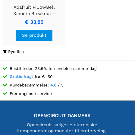
Adafruit PiCowBell
Kamera Breakout -
Vidvinkel 160 Graders
€ 33,85
Linse
Se produkt
Ryd liste

Bestil inden 23:59, forsendelse samme dag
Gratis fragt
fra € 150,-
Kundebedømmelse:
4.8
/ 5
Fremragende service
OPENCIRCUIT DANMARK
Opencircuit sælger elektroniske
komponenter og moduler til prototyping,