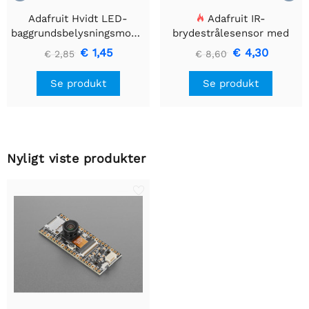
Adafruit Hvidt LED-
Adafruit IR-
baggrundsbelysningsmodul
brydestrålesensor med
- Lille 12mm x 40mm
premium ledningsstuds -
€ 1,45
€ 4,30
€ 2,85
€ 8,60
5 mm LED'er
Se produkt
Se produkt
Nyligt viste produkter