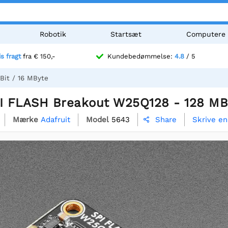
Robotik
Startsæt
Computere
is fragt
fra € 150,-
Kundebedømmelse:
4.8
/ 5
Bit / 16 MByte
PI FLASH Breakout W25Q128 - 128 MBi
Mærke
Adafruit
Model
5643
Skrive e
Share
