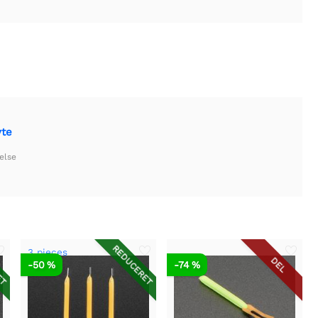
yte
else
ET
REDUCERET
3 pieces
DEL
-50 %
-74 %