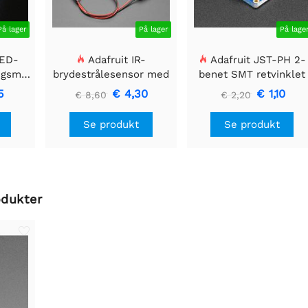
På lager
På lager
På lage
LED-
Adafruit IR-
Adafruit JST-PH 2-
ngsmodul
brydestrålesensor med
benet SMT retvinklet
 40mm
premium ledningsstuds
breakout board
5
€ 4,30
€ 1,10
€ 8,60
€ 2,20
- 5 mm LED'er
Se produkt
Se produkt
odukter