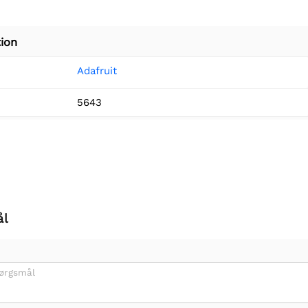
ion
Adafruit
5643
ål
pørgsmål