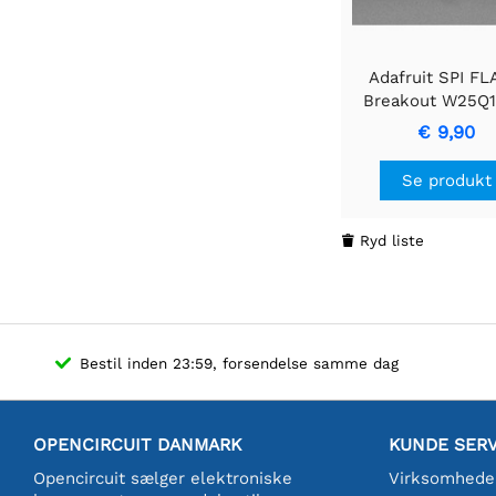
Adafruit SPI F
Breakout W25Q1
128 MBit / 16 M
€ 9,90
Se produkt
Ryd liste

Bestil inden 23:59, forsendelse samme dag
OPENCIRCUIT DANMARK
KUNDE SERV
Opencircuit sælger elektroniske
Virksomhede