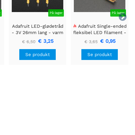
r
På lager
På lager

Adafruit LED-glødetråd
Adafruit Single-ended
- 3V 26mm lang - varm
fleksibel LED filament -
hvid 3-pak
3V 25 mm lang - Grøn
€ 3,25
€ 0,95
€ 6,50
€ 3,65
Se produkt
Se produkt