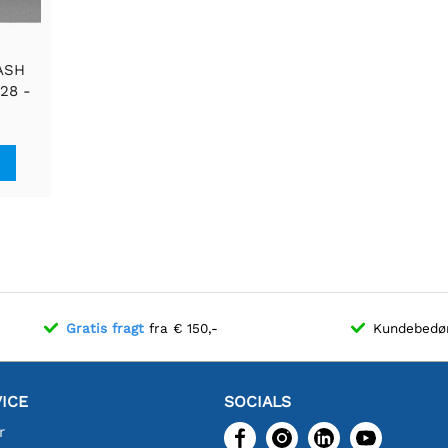
LASH
28 -
Byte
Gratis fragt
fra € 150,-
Kundebed
ICE
SOCIALS
r