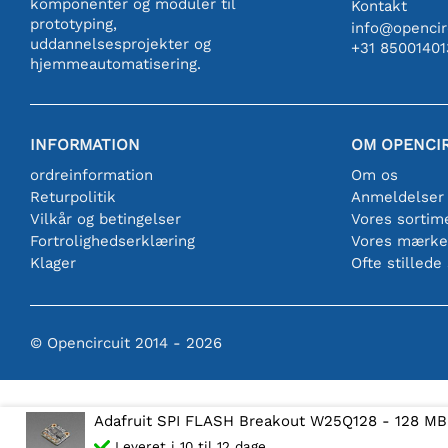
komponenter og moduler til
Kontakt
prototyping,
info@opencirc
uddannelsesprojekter og
+31 85001401
hjemmeautomatisering.
INFORMATION
OM OPENCI
ordreinformation
Om os
Returpolitik
Anmeldelser
Vilkår og betingelser
Vores sortim
Fortrolighedserklæring
Vores mærke
Klager
Ofte stillede
© Opencircuit 2014 - 2026
Adafruit SPI FLASH Breakout W25Q128 - 128 MBi
Leveret i 10 til 12 dage