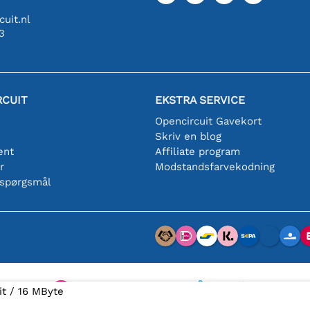
uit.nl
3
RCUIT
EKSTRA SERVICE
Opencircuit Gavekort
Skriv en blog
ent
Affiliate program
r
Modstandsfarvekodning
 spørgsmål
t / 16 MByte