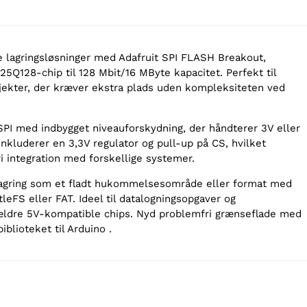
 lagringsløsninger med Adafruit SPI FLASH Breakout,
5Q128-chip til 128 Mbit/16 MByte kapacitet. Perfekt til
jekter, der kræver ekstra plads uden kompleksiteten ved
PI med indbygget niveauforskydning, der håndterer 3V eller
Inkluderer en 3,3V regulator og pull-up på CS, hvilket
i integration med forskellige systemer.
lagring som et fladt hukommelsesområde eller format med
tleFS eller FAT. Ideel til datalogningsopgaver og
ældre 5V-kompatible chips. Nyd problemfri grænseflade med
iblioteket til Arduino .