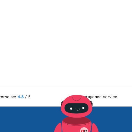
ømmelse:
4.8
/ 5
Fremragende service