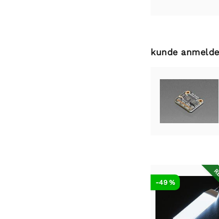
kunde anmelde
RE
-49 %