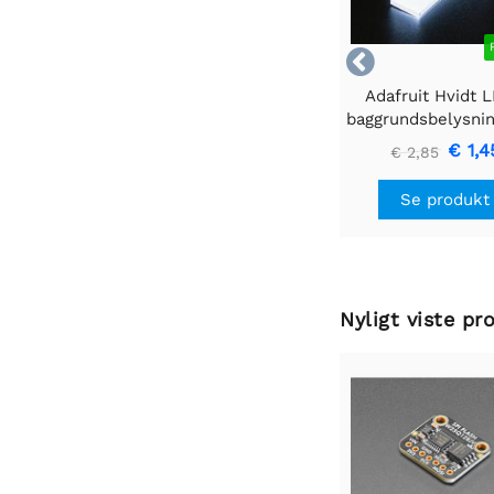

Adafruit Hvidt 
baggrundsbelysni
- Lille 12mm x
€ 1,4
€ 2,85
Se produkt
Nyligt viste pr