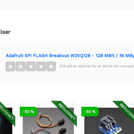
lser
Adafruit SPI FLASH Breakout W25Q128 - 128 MBit / 16 MB
★
★
★
★
★
Klik på en stjerne for at skrive din anmeld
DUCERET
REDUCERET
REDUCER
-50 %
-50 %