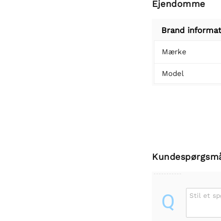
Ejendomme
Brand informat
Mærke
Model
Kundespørgsm
Q
Stil et s