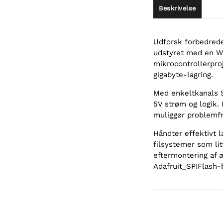
Beskrivelse
Udforsk forbedrede
udstyret med en W2
mikrocontrollerpro
gigabyte-lagring.
Med enkeltkanals S
5V strøm og logik. 
muliggør problemfr
Håndter effektivt 
filsystemer som lit
eftermontering af 
Adafruit_SPIFlash-b