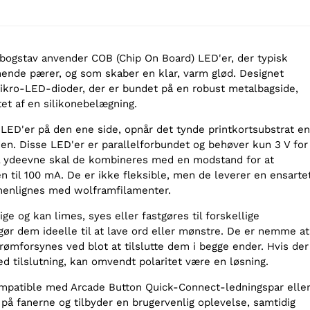
bogstav anvender COB (Chip On Board) LED'er, der typisk
gnende pærer, og som skaber en klar, varm glød. Designet
mikro-LED-dioder, der er bundet på en robust metalbagside,
et af en silikonebelægning.
LED'er på den ene side, opnår det tynde printkortsubstrat en
den. Disse LED'er er parallelforbundet og behøver kun 3 V for
al ydeevne skal de kombineres med en modstand for at
til 100 mA. De er ikke fleksible, men de leverer en ensarte
menlignes med wolframfilamenter.
ige og kan limes, syes eller fastgøres til forskellige
 gør dem ideelle til at lave ord eller mønstre. De er nemme at
forsynes ved blot at tilslutte dem i begge ender. Hvis der
ed tilslutning, kan omvendt polaritet være en løsning.
mpatible med Arcade Button Quick-Connect-ledningspar elle
på fanerne og tilbyder en brugervenlig oplevelse, samtidig