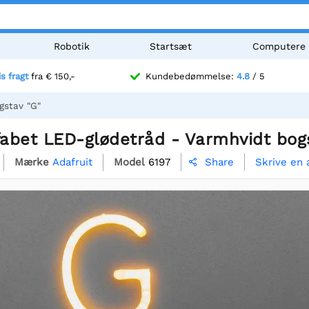
Robotik
Startsæt
Computere
is fragt
fra € 150,-
Kundebedømmelse:
4.8
/ 5
gstav "G"
fabet LED-glødetråd - Varmhvidt bog
Mærke
Adafruit
Model
6197
Skrive en
Share
