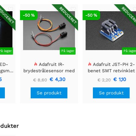
DUCERET
REDUCERET
REDUCER
-50 %
-50 %
På lager
På lager
På lage
LED-
Adafruit IR-
Adafruit JST-PH 2-
ngsmodul
brydestrålesensor med
benet SMT retvinklet
 40mm
premium ledningsstuds
breakout board
5
€ 4,30
€ 1,10
€ 8,60
€ 2,20
- 5 mm LED'er
Se produkt
Se produkt
odukter