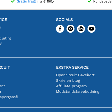
Gratis fragt
fra € 150,-
Kundebed
ICE
SOCIALS
r
uit.nl
3
RCUIT
EKSTRA SERVICE
Opencircuit Gavekort
Skriv en blog
ent
Affiliate program
r
Modstandsfarvekodning
 spørgsmål