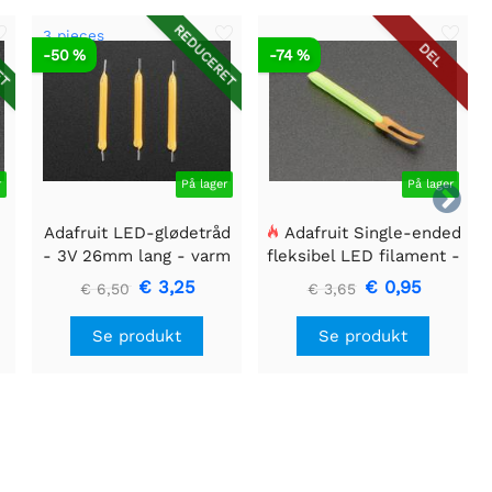
ET
REDUCERET
3 pieces
DEL
-50 %
-74 %
r
På lager
På lager

Adafruit LED-glødetråd
Adafruit Single-ended
- 3V 26mm lang - varm
fleksibel LED filament -
hvid 3-pak
3V 25 mm lang - Grøn
€ 3,25
€ 0,95
€ 6,50
€ 3,65
Se produkt
Se produkt