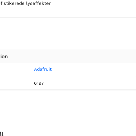
fistikerede lyseffekter.
ion
Adafruit
6197
ål