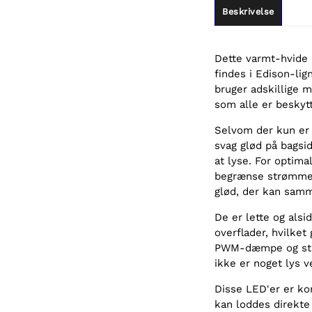
Beskrivelse
Dette varmt-hvide 
findes i Edison-li
bruger adskillige 
som alle er beskytt
Selvom der kun er 
svag glød på bagsi
at lyse. For optim
begrænse strømmen 
glød, der kan sam
De er lette og alsid
overflader, hvilket
PWM-dæmpe og strøm
ikke er noget lys v
Disse LED'er er ko
kan loddes direkte 