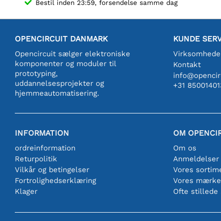
Bestil inden 23:59, forsendelse samme dag
OPENCIRCUIT DANMARK
KUNDE SERV
Opencircuit sælger elektroniske
Virksomhede
komponenter og moduler til
Kontakt
prototyping,
info@opencirc
uddannelsesprojekter og
+31 85001401
hjemmeautomatisering.
INFORMATION
OM OPENCI
ordreinformation
Om os
Returpolitik
Anmeldelser
Vilkår og betingelser
Vores sortim
Fortrolighedserklæring
Vores mærke
Klager
Ofte stillede