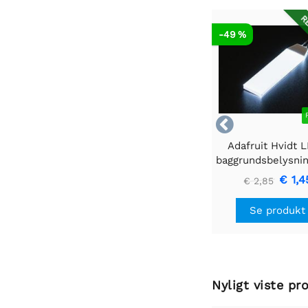
RE
-49 %

Adafruit Hvidt 
baggrundsbelysni
- Lille 12mm x
€ 1,4
€ 2,85
Se produkt
Nyligt viste pr