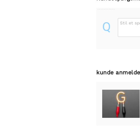
Q
Stil et s
kunde anmelde