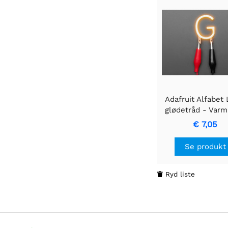
Adafruit Alfabet
glødetråd - Varm
bogstav "G"
€ 7,05
Se produkt
Ryd liste
