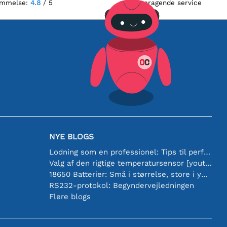
ømmelse:
4.8
/ 5
Fremragende service
NYE BLOGS
Lodning som en professionel: Tips til perfekte elektroniske forbindelser
Valg af den rigtige temperatursensor [youtube]
18650 Batterier: Små i størrelse, store i ydeevne
RS232-protokol: Begyndervejledningen
Flere blogs