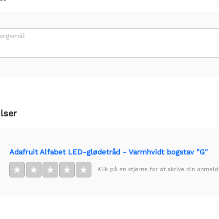
pørgsmål
lser
Adafruit Alfabet LED-glødetråd - Varmhvidt bogstav "G"
★
★
★
★
★
Klik på en stjerne for at skrive din anmeld