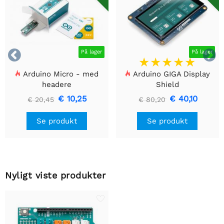


På lager
På lager
Arduino Micro - med
Arduino GIGA Display
headere
Shield
€ 10,25
€ 40,10
€ 20,45
€ 80,20
Se produkt
Se produkt
Nyligt viste produkter