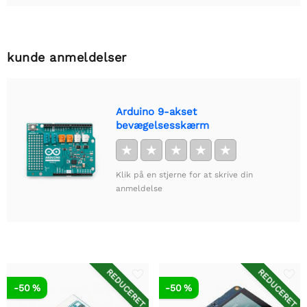
kunde anmeldelser
Arduino 9-akset
bevægelsesskærm
★
★
★
★
★
Klik på en stjerne for at skrive din
anmeldelse
REDUCERET
REDUCERET
-50 %
-50 %