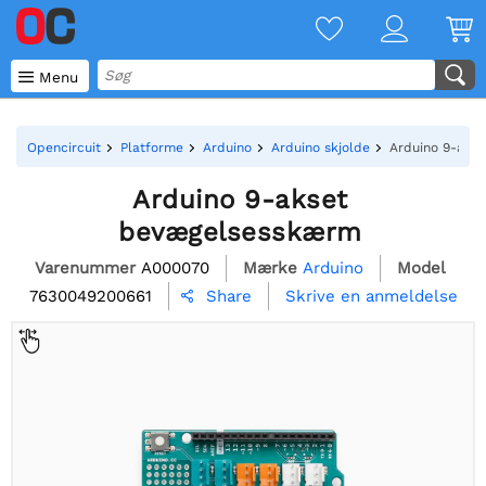

Menu
Opencircuit
Platforme
Arduino
Arduino skjolde
Arduino 9-aks
Arduino 9-akset
bevægelsesskærm
Varenummer
A000070
Mærke
Arduino
Model
7630049200661
Skrive en anmeldelse
Share
