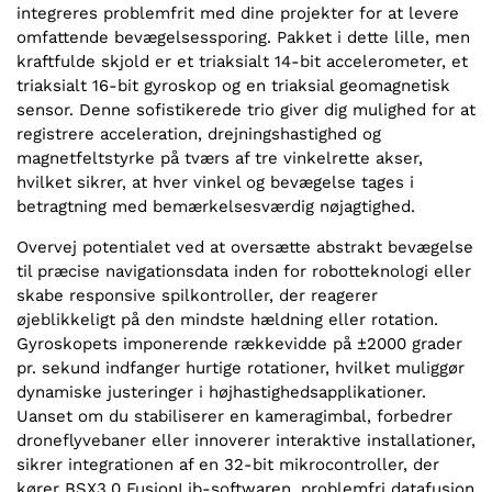
integreres problemfrit med dine projekter for at levere
omfattende bevægelsessporing. Pakket i dette lille, men
kraftfulde skjold er et triaksialt 14-bit accelerometer, et
triaksialt 16-bit gyroskop og en triaksial geomagnetisk
sensor. Denne sofistikerede trio giver dig mulighed for at
registrere acceleration, drejningshastighed og
magnetfeltstyrke på tværs af tre vinkelrette akser,
hvilket sikrer, at hver vinkel og bevægelse tages i
betragtning med bemærkelsesværdig nøjagtighed.
Overvej potentialet ved at oversætte abstrakt bevægelse
til præcise navigationsdata inden for robotteknologi eller
skabe responsive spilkontroller, der reagerer
øjeblikkeligt på den mindste hældning eller rotation.
Gyroskopets imponerende rækkevidde på ±2000 grader
pr. sekund indfanger hurtige rotationer, hvilket muliggør
dynamiske justeringer i højhastighedsapplikationer.
Uanset om du stabiliserer en kameragimbal, forbedrer
droneflyvebaner eller innoverer interaktive installationer,
sikrer integrationen af en 32-bit mikrocontroller, der
kører BSX3.0 FusionLib-softwaren, problemfri datafusion