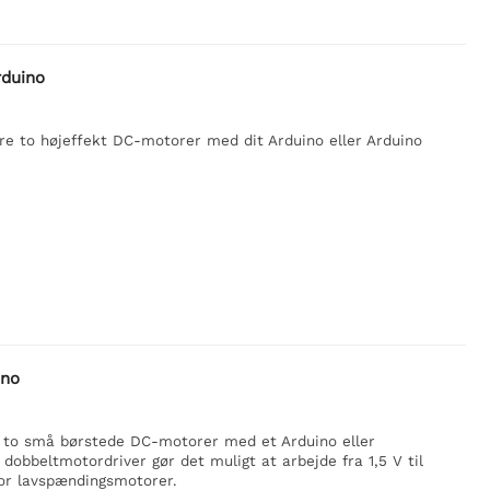
rduino
yre to højeffekt DC-motorer med dit Arduino eller Arduino
ino
e to små børstede DC-motorer med et Arduino eller
obbeltmotordriver gør det muligt at arbejde fra 1,5 V til
 for lavspændingsmotorer.