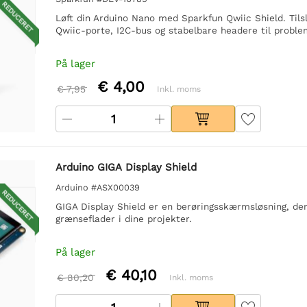
REDUCERET
Løft din Arduino Nano med Sparkfun Qwiic Shield. Tils
Qwiic-porte, I2C-bus og stabelbare headere til problem
På lager
€ 4,00
€ 7,95
Inkl. moms
Arduino GIGA Display Shield
Arduino #ASX00039
REDUCERET
GIGA Display Shield er en berøringsskærmsløsning, der 
grænseflader i dine projekter.
På lager
€ 40,10
€ 80,20
Inkl. moms