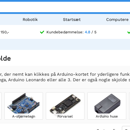
Robotik
Startsæt
Computere
 150,-
Kundebedømmelse:
4.8
/ 5
olde
, der nemt kan klikkes på Arduino-kortet for yderligere funktio
a, Arduino Leonardo eller alle 3. Der er også nogle skjolde s
A-stjernetegn
Forvarsel
Arduino huse