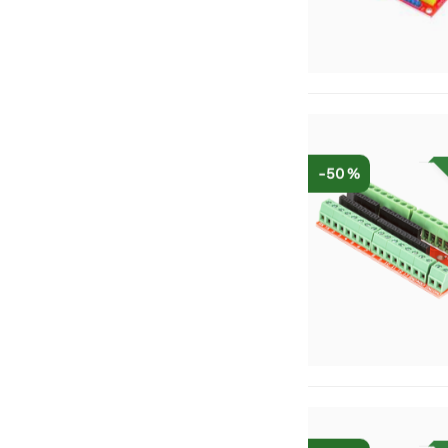
-50 %