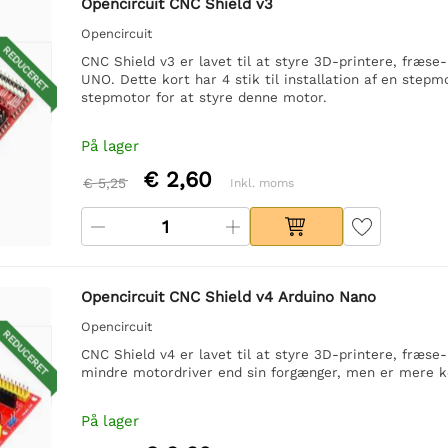
Opencircuit CNC Shield v3
Opencircuit
REDUCERET
CNC Shield v3 er lavet til at styre 3D-printere, fræse-
UNO. Dette kort har 4 stik til installation af en step
stepmotor for at styre denne motor.
På lager
€ 2,60
€ 5,25
Inkl. moms
Opencircuit CNC Shield v4 Arduino Nano
Opencircuit
REDUCERET
CNC Shield v4 er lavet til at styre 3D-printere, fræse
mindre motordriver end sin forgænger, men er mere ko
På lager