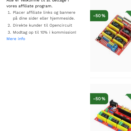
Alle er velkomne til at deltage i
vores affiliate program.
Placer affiliate links og bannere
-50 %
på dine sider eller hjemmeside.
Direkte kunder til Opencircuit
Modtag op til 10% i kommission!
Mere info
-50 %