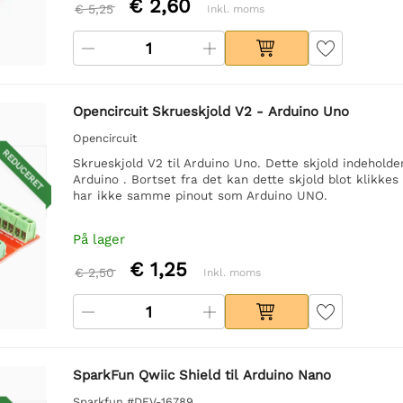
€ 2,60
€ 5,25
Inkl. moms
Opencircuit Skrueskjold V2 - Arduino Uno
Opencircuit
REDUCERET
Skrueskjold V2 til Arduino Uno. Dette skjold indeholder
Arduino . Bortset fra det kan dette skjold blot klikke
har ikke samme pinout som Arduino UNO.
På lager
€ 1,25
€ 2,50
Inkl. moms
SparkFun Qwiic Shield til Arduino Nano
Sparkfun #DEV-16789