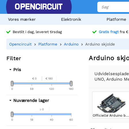
Vores mærker
Elektronik
Platforme
Bestilt i dag, leveret tirsdag
Gratis fragt
fra €
Opencircuit
Platforme
Arduino
Arduino skjolde
Arduino skj
Filter
Pris
Udvidelsesplader
UNO, Arduino Meg
€ 0
€ 180
0
59
120
180
Nuværende lager
≥ 0
Officielle Arduino boards
0
19
40
60