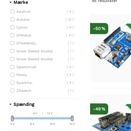
95
resultater
Mærke
Adafruit
[ 8 ]
Arduino
[ 32 ]
Cytron
[ 6 ]
-50 %
DFRobot
[ 21 ]
DYNAMIXEL
[ 1 ]
Grove (Seeed Studio)
[ 1 ]
Grove (Seeed Studio)
[ 1 ]
Opencircuit
[ 6 ]
Pololu
[ 9 ]
Sparkfun
[ 9 ]
Zihatech
[ 1 ]
Spænding
-49 %
4 V
12 V
4 V
6 V
10 V
12 V