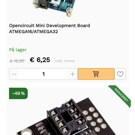
Opencircuit Mini Development Board
ATMEGA16/ATMEGA32
På lager
€ 6,25
€ 12,50
Inkl. moms
REDUCERET
-49 %