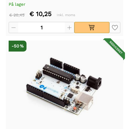
På lager
€ 10,25
€ 20,45
Inkl. moms
REDUCERET
-50 %