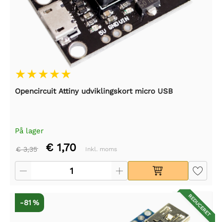
Opencircuit Attiny udviklingskort micro USB
På lager
€ 1,70
€ 3,35
Inkl. moms
REDUCERET
-81 %