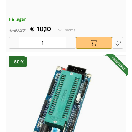
På lager
€ 10,10
€ 20,20
Inkl. moms
REDUCERET
-50 %