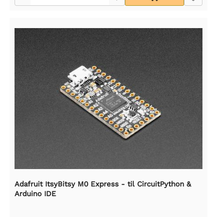
Adafruit ItsyBitsy M0 Express - til CircuitPython &
Arduino IDE