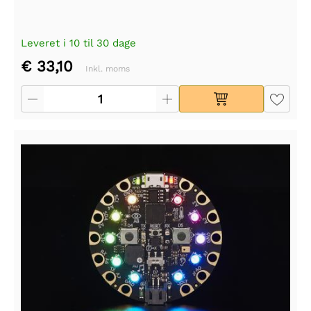
Leveret i 10 til 30 dage
€ 33,10
Inkl. moms