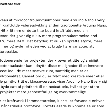
hæftede filer
veau af mikrocontroller-funktioner med Arduino Nano Every,
kraftfulde videreudvikling af den traditionelle Arduino Nano.
45 x 18 mm er dette lille board kraftfuldt med sin
sor, der giver dig 50 % mere programhukommelse end
 % mere RAM. Det betyder, at du kan oprette større, mere
er og nyde friheden ved at bruge flere variabler, alt
turepakke.
utionerende for projekter, der kræver et lille og smidigt
robotentusiaster kan udnytte disse muligheder til at innovere
sse ind i de mest snævre rum, samtidig med at de
nktionalitet. Uanset om du er fyldt med kreative ideer eller
ge printkort til et klasseværelse, viser Arduino Nano Every sig
lbyde sæt af printkort til en nedsat pris, hvilket gør store
 projekter mere gennemførlige og overkommelige.
m et kraftværk i lommestørrelse, klar til at forvandle enhver
en håndgribelig prototype. Kortets øgede hukommelse er som