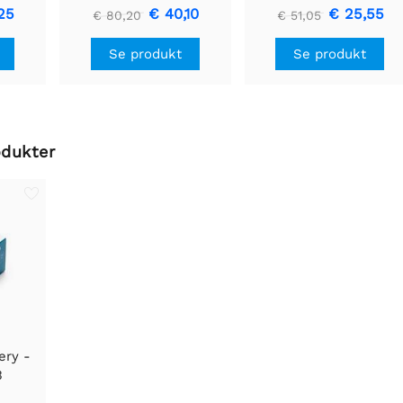
25
€ 40,10
€ 25,55
€ 80,20
€ 51,05
Se produkt
Se produkt
odukter
ery -
3