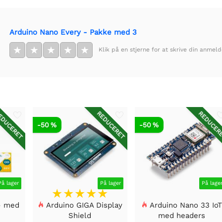
Arduino Nano Every - Pakke med 3
★
★
★
★
★
Klik på en stjerne for at skrive din anmeld
DUCERET
REDUCERET
REDUCER
-50 %
-50 %
På lager
På lager
På lage
- med
Arduino GIGA Display
Arduino Nano 33 Io
Shield
med headers