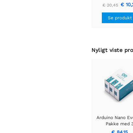
€ 10,
€ 20,45
Se produkt
Nyligt viste pr
Arduino Nano Ev
Pakke med 
€ 84,15