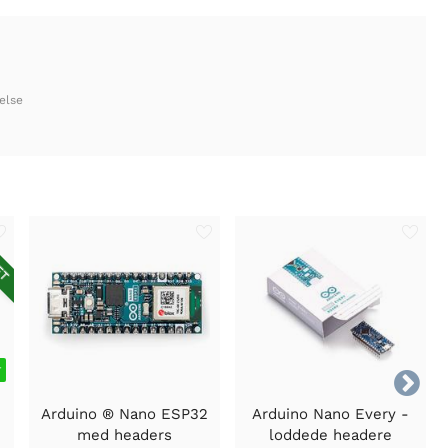
else
ET
r

T
Arduino ® Nano ESP32
Arduino Nano Every -
med headers
loddede headere