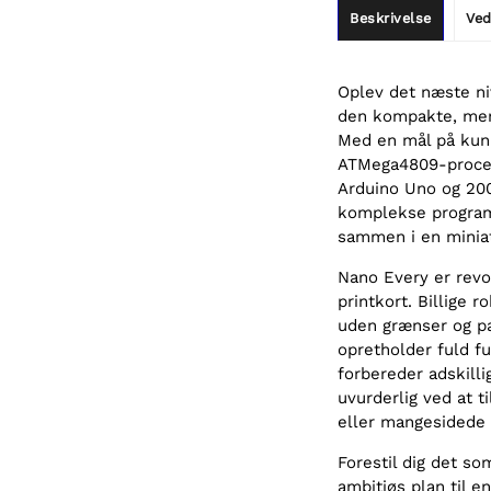
Beskrivelse
Ved
Oplev det næste ni
den kompakte, men 
Med en mål på kun 
ATMega4809-proces
Arduino Uno og 200
komplekse programm
sammen i en minia
Nano Every er revol
printkort. Billige 
uden grænser og pa
opretholder fuld fu
forbereder adskilli
uvurderlig ved at ti
eller mangesidede
Forestil dig det so
ambitiøs plan til 