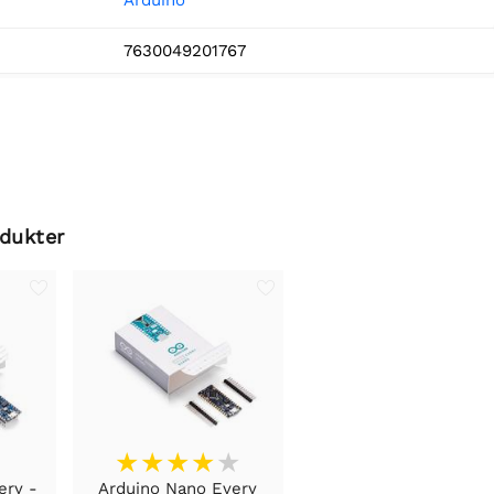
7630049201767
odukter
ery -
Arduino Nano Every