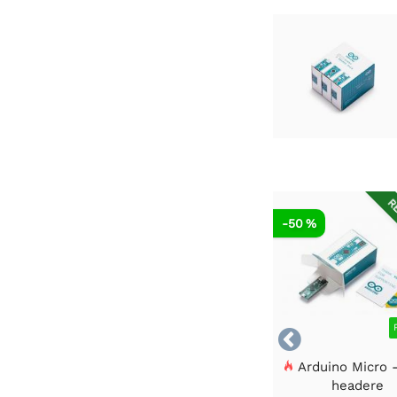
RE
-50 %

Arduino Micro 
headere