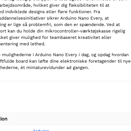
rbejdsområde, hvilket giver dig fleksibiliteten til at
 indviklede designs eller flere funktioner. Fra
uddannelsesinitiativer sikrer Arduino Nano Every, at
ing er lige så problemfri, som den er spændende. Ved at
rt kan du holde din mikrocontroller-værktøjskasse rigelig
lket giver mulighed for teambaseret kreativitet eller
mentering med lethed.
 mulighederne i Arduino Nano Every i dag, og opdag hvordan
aftfulde board kan løfte dine elektroniske foretagender til nye
ghederne, ét miniaturevidunder ad gangen.
ion
Arduino