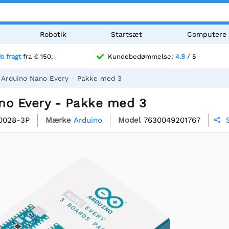
Robotik
Startsæt
Computere
is fragt
fra € 150,-
Kundebedømmelse:
4.8
/ 5
Arduino Nano Every - Pakke med 3
no Every - Pakke med 3
0028-3P
Mærke
Arduino
Model
7630049201767
