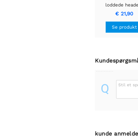
loddede head
€ 21,90
Se produkt
Kundespørgsm
Q
Stil et s
kunde anmelde