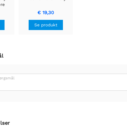
ere
€ 19,30
Se produkt
ål
pørgsmål
lser