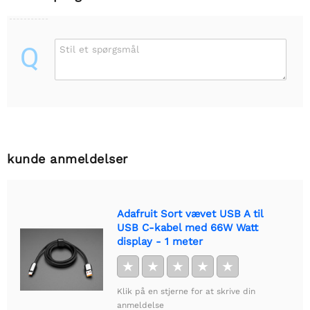
Q
Stil et spørgsmål
kunde anmeldelser
Adafruit Sort vævet USB A til
USB C-kabel med 66W Watt
display - 1 meter
★
★
★
★
★
Klik på en stjerne for at skrive din
anmeldelse