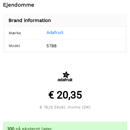
Ejendomme
Brand information
Adafruit
Mærke
5788
Model
€ 20,35
€ 16,15
Ekskl. moms (DK)
100
på eksternt lager