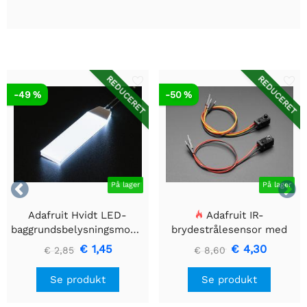
REDUCERET
REDUCERET
-49 %
-50 %


På lager
På lager
Adafruit Hvidt LED-
Adafruit IR-
baggrundsbelysningsmodul
brydestrålesensor med
- Lille 12mm x 40mm
premium ledningsstuds -
€ 1,45
€ 4,30
€ 2,85
€ 8,60
5 mm LED'er
Se produkt
Se produkt