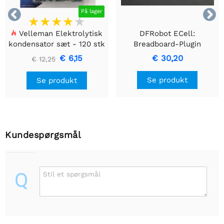


På lager
Velleman Elektrolytisk
DFRobot ECell:
kondensator sæt - 120 stk
Breadboard-Plugin
Components Pack
€ 6,15
€ 30,20
€ 12,25
Se produkt
Se produkt
Kundespørgsmål
Q
Stil et spørgsmål