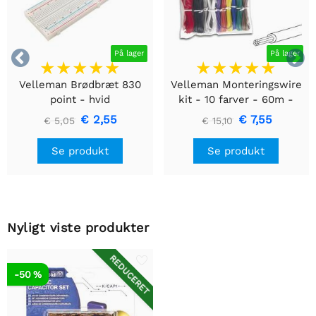


På lager
På lager
Velleman Brødbræt 830
Velleman Monteringswire
point - hvid
kit - 10 farver - 60m -
multicore
€ 2,55
€ 7,55
€ 5,05
€ 15,10
Se produkt
Se produkt
Nyligt viste produkter
REDUCERET
-50 %