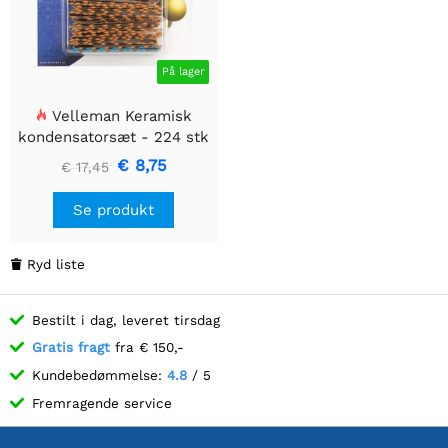
På lager
Velleman Keramisk
kondensatorsæt - 224 stk
€ 8,75
€ 17,45
Se produkt
Ryd liste

Bestilt i dag, leveret tirsdag
Gratis fragt
fra € 150,-
Kundebedømmelse:
4.8
/ 5
Fremragende service