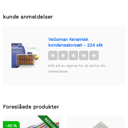
kunde anmeldelser
Velleman Keramisk
kondensatorsæt - 224 stk
★
★
★
★
★
Klik på en stjerne for at skrive din
anmeldelse
Foreslåede produkter
REDUCERET
-50 %