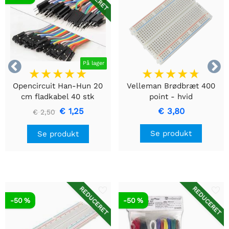


På lager
Opencircuit Han-Hun 20
Velleman Brødbræt 400
cm fladkabel 40 stk
point - hvid
€ 1,25
€ 3,80
€ 2,50
Se produkt
Se produkt
REDUCERET
REDUCERET
-50 %
-50 %