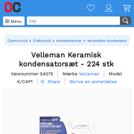

Menu
Opencircuit
Elektronik
Kondensatorer
Keramiske kondensatorer
Velleman Keramisk
kondensatorsæt - 224 stk
Varenummer
54075
Mærke
Velleman
Model
K/CAP1
Skrive en anmeldelse
Share
