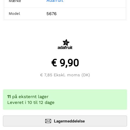
Adafruit
Mærke
5676
Model
€ 9,90
€ 7,85
Ekskl. moms (DK)
11
på eksternt lager
Leveret i 10 til 12 dage
Lagermeddelelse