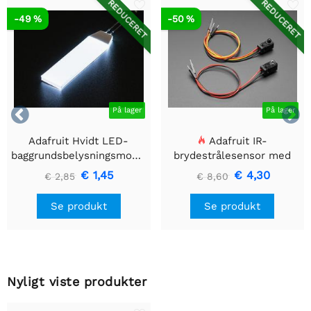
REDUCERET
REDUCERET
-49 %
-50 %


På lager
På lager
Adafruit Hvidt LED-
Adafruit IR-
baggrundsbelysningsmodul
brydestrålesensor med
- Lille 12mm x 40mm
premium ledningsstuds -
€ 1,45
€ 4,30
€ 2,85
€ 8,60
5 mm LED'er
Se produkt
Se produkt
Nyligt viste produkter