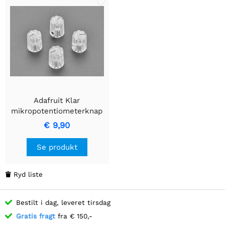
Adafruit Klar
mikropotentiometerknap
- 4 stk.
€ 9,90
Se produkt
Ryd liste

Bestilt i dag, leveret tirsdag
Gratis fragt
fra € 150,-