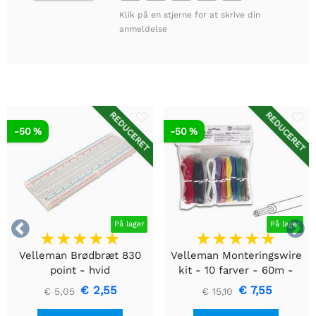
Klik på en stjerne for at skrive din
anmeldelse
REDUCERET
REDUCERET
-50 %
-50 %


På lager
På lager
Velleman Brødbræt 830
Velleman Monteringswire
point - hvid
kit - 10 farver - 60m -
multicore
€ 2,55
€ 7,55
€ 5,05
€ 15,10