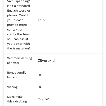
"Accuspanning"
isn't a standard
English word or
phrase. Could
1,5 V
you please
provide more
context or
clarify the term
so I can assist
you better with
the translation?
Sammensætning
Zilveroxid
af batteri
Benødvendig
Ja
batteri
Ja
Visning
Maksimale
"99 m"
tidsindstilling