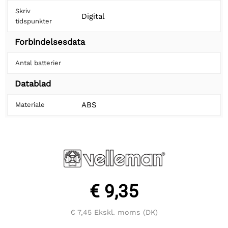
Skriv
Digital
tidspunkter
Forbindelsesdata
Antal batterier
Datablad
ABS
Materiale
€ 9,35
€ 7,45
Ekskl. moms (DK)