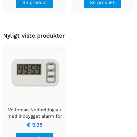
Se produkt
Se produkt
Nyligt viste produkter
Velleman Nedtællingsur
med indbygget alarm for
præcision og punktlighed
€ 9,35