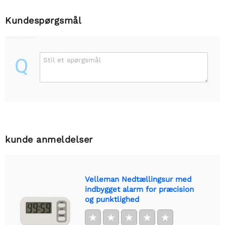
Kundespørgsmål
Q
Stil et spørgsmål
kunde anmeldelser
Velleman Nedtællingsur med
indbygget alarm for præcision
og punktlighed
★
★
★
★
★