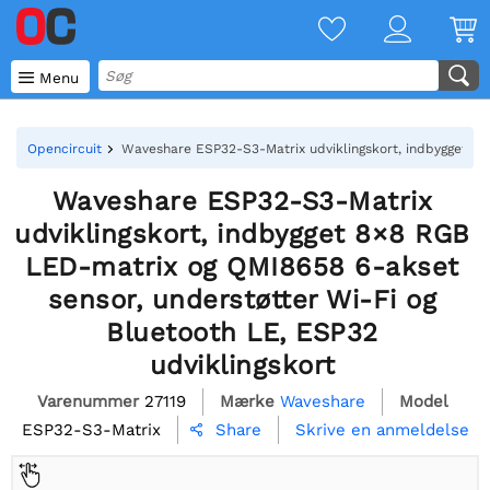

Menu
Opencircuit
Waveshare ESP32-S3-Matrix udviklingskort, indbygget 8×
Waveshare ESP32-S3-Matrix
udviklingskort, indbygget 8×8 RGB
LED-matrix og QMI8658 6-akset
sensor, understøtter Wi-Fi og
Bluetooth LE, ESP32
udviklingskort
Varenummer
27119
Mærke
Waveshare
Model
ESP32-S3-Matrix
Skrive en anmeldelse
Share
