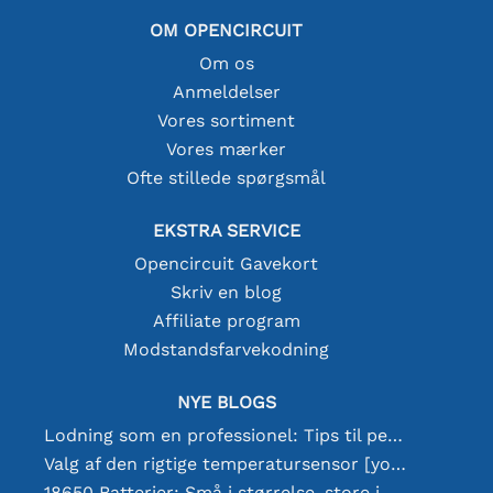
OM OPENCIRCUIT
Om os
Anmeldelser
Vores sortiment
Vores mærker
Ofte stillede spørgsmål
EKSTRA SERVICE
Opencircuit Gavekort
Skriv en blog
Affiliate program
Modstandsfarvekodning
NYE BLOGS
Lodning som en professionel: Tips til perfekte elektroniske forbindelser
Valg af den rigtige temperatursensor [youtube]
18650 Batterier: Små i størrelse, store i ydeevne