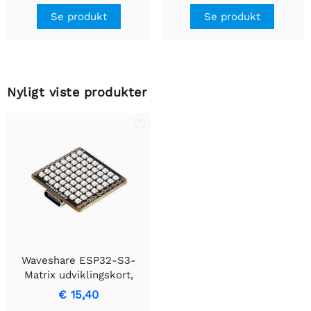
Se produkt
Se produkt
Nyligt viste produkter
Waveshare ESP32-S3-
Matrix udviklingskort,
indbygget 8×8 RGB LED-
€ 15,40
matrix og QMI8658 6-