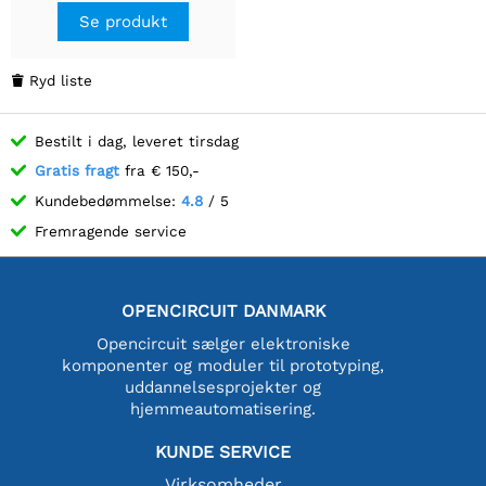
akset sensor, understøtter
Se produkt
Wi-Fi og Bluetooth LE,
ESP32 udviklingskort
Ryd liste

Bestilt i dag, leveret tirsdag
Gratis fragt
fra € 150,-
Kundebedømmelse:
4.8
/ 5
Fremragende service
OPENCIRCUIT DANMARK
Opencircuit sælger elektroniske
komponenter og moduler til prototyping,
uddannelsesprojekter og
hjemmeautomatisering.
KUNDE SERVICE
Virksomheder