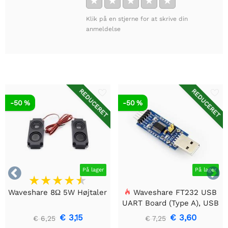
★
★
★
★
★
Klik på en stjerne for at skrive din
anmeldelse
REDUCERET
REDUCERET
-50 %
-50 %


På lager
På lager
Waveshare 8Ω 5W Højtaler
Waveshare FT232 USB
UART Board (Type A), USB
til TTL (UART)
€ 3,15
€ 3,60
€ 6,25
€ 7,25
kommunikationsmodul