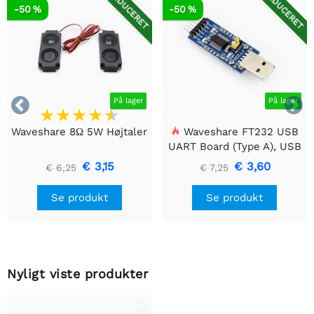
REDUCERET
REDUCERET
-50 %
-50 %


På lager
På lager
Waveshare 8Ω 5W Højtaler
Waveshare FT232 USB
UART Board (Type A), USB
til TTL (UART)
€ 3,15
€ 3,60
€ 6,25
€ 7,25
kommunikationsmodul
Se produkt
Se produkt
Nyligt viste produkter