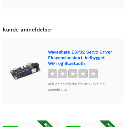
kunde anmeldelser
Waveshare ESP32 Servo Driver
Ekspansionskort, Indbygget
WiFi og Bluetooth
★
★
★
★
★
Klik på en stjerne for at skrive din
anmeldelse