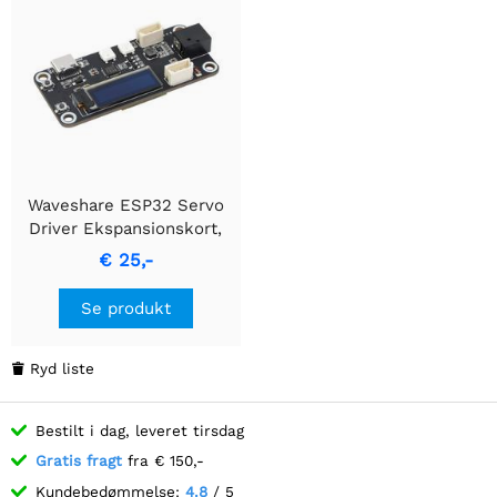
Waveshare ESP32 Servo
Driver Ekspansionskort,
Indbygget WiFi og
€ 25,-
Bluetooth
Se produkt
Ryd liste

Bestilt i dag, leveret tirsdag
Gratis fragt
fra € 150,-
Kundebedømmelse:
4.8
/ 5