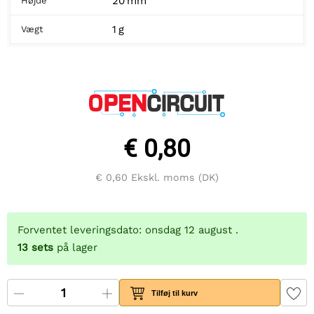
20 mm
Højde
1 g
Vægt
€ 0,80
€ 0,60
Ekskl. moms (DK)
Forventet leveringsdato: onsdag 12 august .
13
sets
på lager
Tilføj til kurv