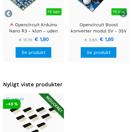


På lager
På lager
Opencircuit Arduino
Opencircuit Boost
Nano R3 - klon - uden
konverter modul 5V - 35V
headere
XL6009
€ 1,90
€ 1,85
€ 10,10
€ 3,65
Se produkt
Se produkt
Nyligt viste produkter
REDUCERET
10 pieces
-48 %