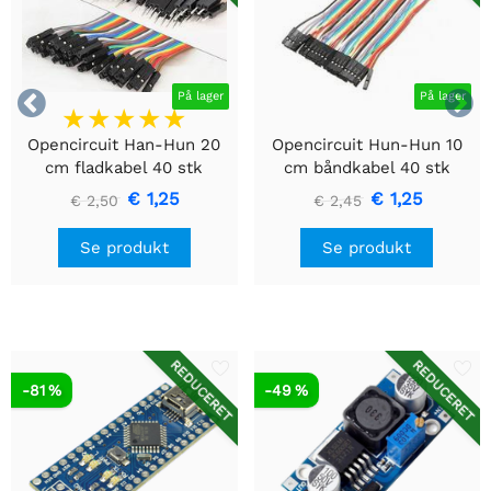


På lager
På lager
Opencircuit Han-Hun 20
Opencircuit Hun-Hun 10
cm fladkabel 40 stk
cm båndkabel 40 stk
€ 1,25
€ 1,25
€ 2,50
€ 2,45
Se produkt
Se produkt
REDUCERET
REDUCERET
-81 %
-49 %