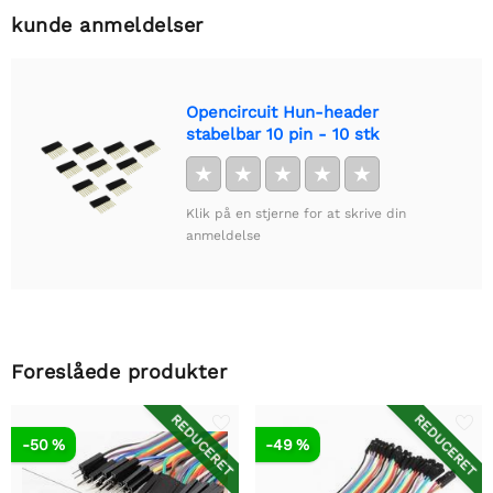
kunde anmeldelser
Opencircuit Hun-header
stabelbar 10 pin - 10 stk
★
★
★
★
★
Klik på en stjerne for at skrive din
anmeldelse
Foreslåede produkter
REDUCERET
REDUCERET
-50 %
-49 %