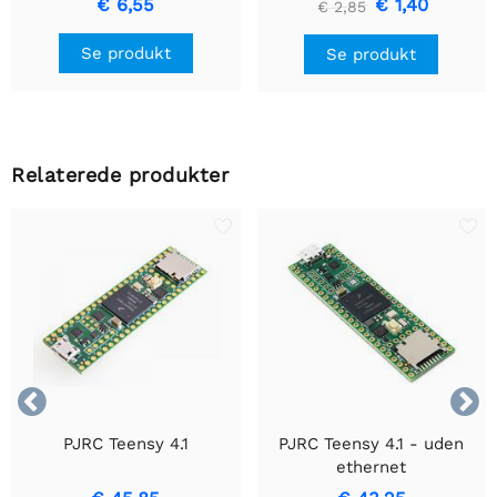
€ 6,55
€ 1,40
€ 2,85
Se produkt
Se produkt
Relaterede produkter


PJRC Teensy 4.1
PJRC Teensy 4.1 - uden
ethernet