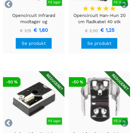


På lager
På lager
Opencircuit Infrarød
Opencircuit Han-Hun 20
modtager og
cm fladkabel 40 stk
fjernbetjeningssæt
€ 1,60
€ 1,25
€ 3,15
€ 2,50
Se produkt
Se produkt
REDUCERET
REDUCERET
-50 %
-50 %


På lager
På lager