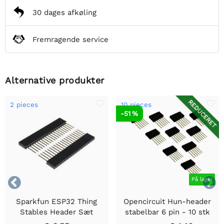
30 dages afkøling
Fremragende service
Alternative produkter
REDUCERET
2 pieces
10 pieces
-51 %


På lager
Sparkfun ESP32 Thing
Opencircuit Hun-header
Stables Header Sæt
stabelbar 6 pin - 10 stk