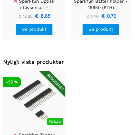
Sparkfun Optisk
Sparkfun Batteriholder -
støvsensor -
18650 (PTH)
GP2Y1010AU0F
€ 8,65
€ 0,70
€ 17,25
€ 1,40
Se produkt
Se produkt
Nyligt viste produkter
REDUCERET
-50 %
På lager