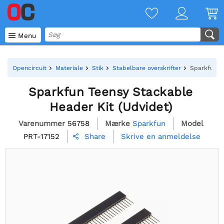

Menu
Opencircuit
Materiale
Stik
Stabelbare overskrifter
Sparkfun T
Sparkfun Teensy Stackable
Header Kit (Udvidet)
Varenummer
56758
Mærke
Sparkfun
Model
PRT-17152
Skrive en anmeldelse
Share
