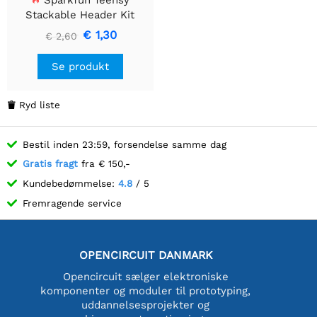
Sparkfun Teensy
Stackable Header Kit
(Udvidet)
€ 1,30
€ 2,60
Se produkt
Ryd liste

Bestil inden 23:59, forsendelse samme dag
Gratis fragt
fra € 150,-
Kundebedømmelse:
4.8
/ 5
Fremragende service
OPENCIRCUIT DANMARK
Opencircuit sælger elektroniske
komponenter og moduler til prototyping,
uddannelsesprojekter og