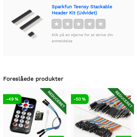
Sparkfun Teensy Stackable
Header Kit (Udvidet)
★
★
★
★
★
Klik på en stjerne for at skrive din
anmeldelse
Foreslåede produkter
REDUCERET
REDUCERET
-49 %
-50 %