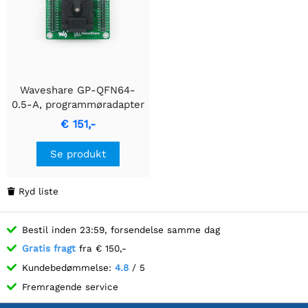
Waveshare GP-QFN64-
0.5-A, programmøradapter
€ 151,-
Se produkt
Ryd liste

Bestil inden 23:59, forsendelse samme dag
Gratis fragt
fra € 150,-
Kundebedømmelse:
4.8
/ 5
Fremragende service