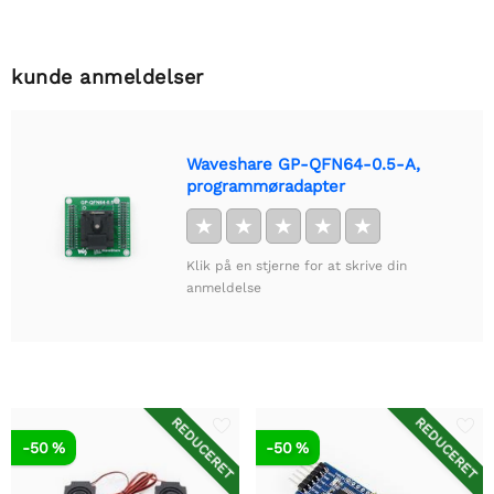
kunde anmeldelser
Waveshare GP-QFN64-0.5-A,
programmøradapter
★
★
★
★
★
Klik på en stjerne for at skrive din
anmeldelse
REDUCERET
REDUCERET
-50 %
-50 %