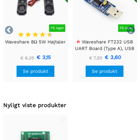


På lager
På lager
Waveshare 8Ω 5W Højtaler
Waveshare FT232 USB
UART Board (Type A), USB
til TTL (UART)
€ 3,15
€ 3,60
€ 6,25
€ 7,20
kommunikationsmodul
Se produkt
Se produkt
Nyligt viste produkter