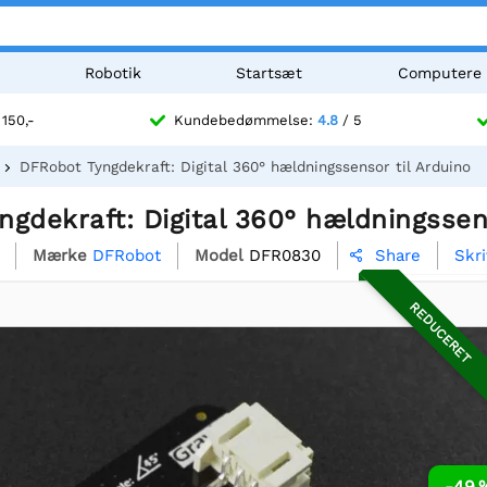
Robotik
Startsæt
Computere
 150,-
Kundebedømmelse:
4.8
/ 5
DFRobot Tyngdekraft: Digital 360° hældningssensor til Arduino
gdekraft: Digital 360° hældningssens
Mærke
DFRobot
Model
DFR0830
Skr
Share

REDUCERET
-49 