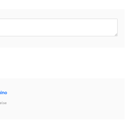
uino
else