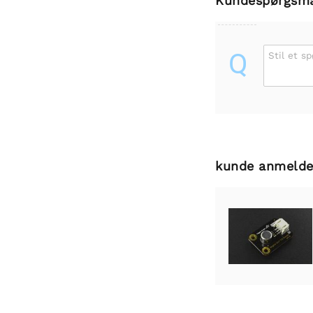
Kundespørgsm
Q
Stil et s
kunde anmelde