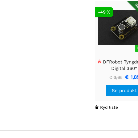
RE
-49 %
DFRobot Tyngde
Digital 360°
hældningssensor
€ 1,8
€ 3,65
Arduino
Se produkt
Ryd liste
