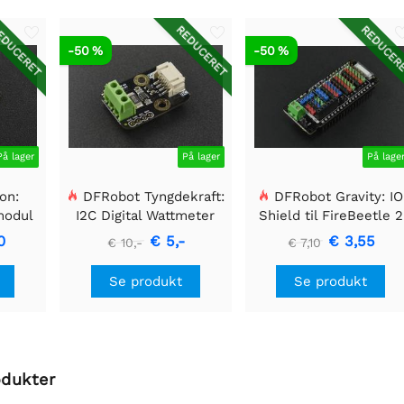
DUCERET
REDUCERET
REDUCER
-50 %
-50 %
På lager
På lager
På lage
on:
DFRobot Tyngdekraft:
DFRobot Gravity: IO
modul
I2C Digital Wattmeter
Shield til FireBeetle 2
(ESP32-E/M0)
0
€ 5,-
€ 3,55
€ 10,-
€ 7,10
Se produkt
Se produkt
odukter