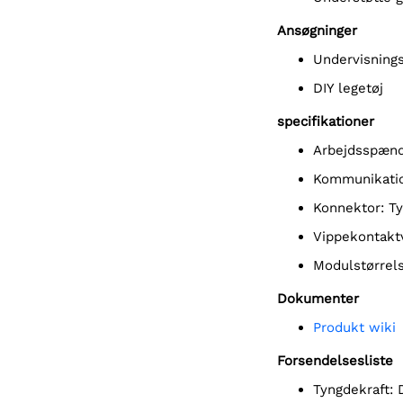
Ansøgninger
Undervisning
DIY legetøj
specifikationer
Arbejdsspænd
Kommunikatio
Konnektor: T
Vippekontakt
Modulstørre
Dokumenter
Produkt wiki
Forsendelsesliste
Tyngdekraft: