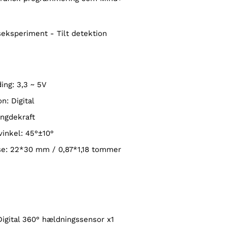
seksperiment - Tilt detektion
ing: 3,3 ~ 5V
n: Digital
yngdekraft
vinkel: 45°±10°
lse: 22*30 mm / 0,87*1,18 tommer
 Digital 360° hældningssensor x1