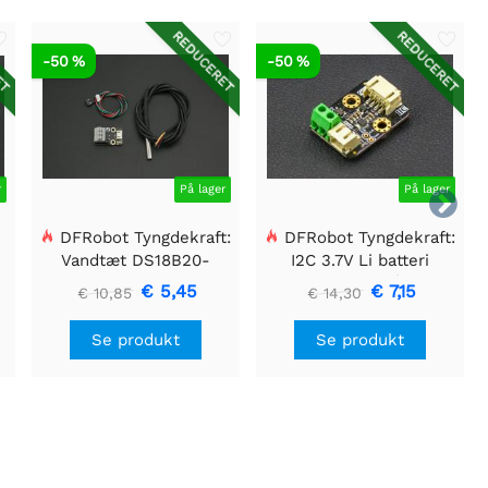
ET
REDUCERET
REDUCERET
-50 %
-50 %
r
På lager
På lager

DFRobot Tyngdekraft:
DFRobot Tyngdekraft:
Vandtæt DS18B20-
I2C 3.7V Li batteri
sensorsæt
brændstofmåler
€ 5,45
€ 7,15
€ 10,85
€ 14,30
Se produkt
Se produkt