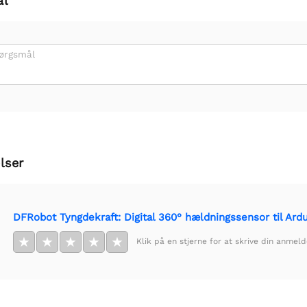
ål
pørgsmål
lser
DFRobot Tyngdekraft: Digital 360° hældningssensor til Ard
★
★
★
★
★
Klik på en stjerne for at skrive din anmeld