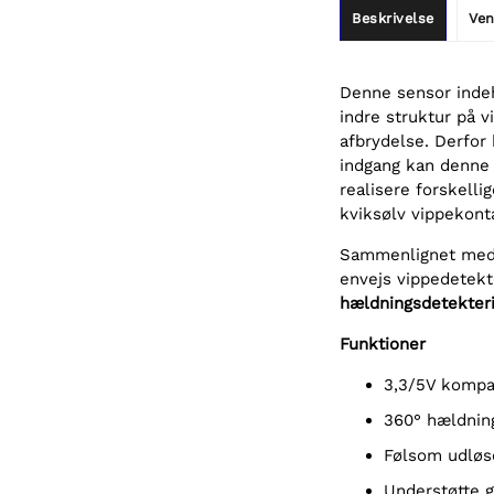
Beskrivelse
Ven
Denne sensor indeh
indre struktur på v
afbrydelse. Derfor
indgang kan denn
realisere forskelli
kviksølv vippekont
Sammenlignet med d
envejs vippedetekt
hældningsdetekterin
Funktioner
3,3/5V kompa
360° hældnin
Følsom udløs
Understøtte