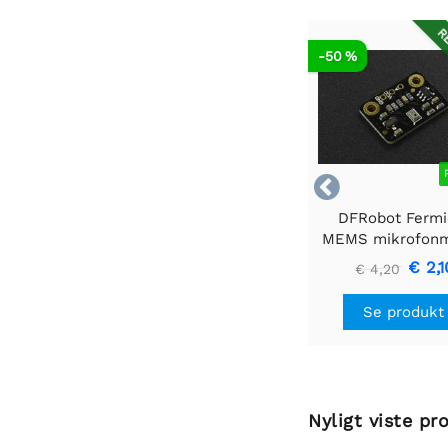
RE
-50 %

DFRobot Fermi
MEMS mikrofon
€ 2,1
€ 4,20
Se produkt
Nyligt viste pr