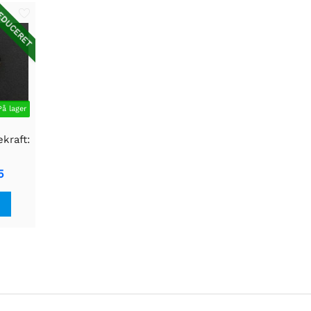
DUCERET
På lager
kraft:
 til
5