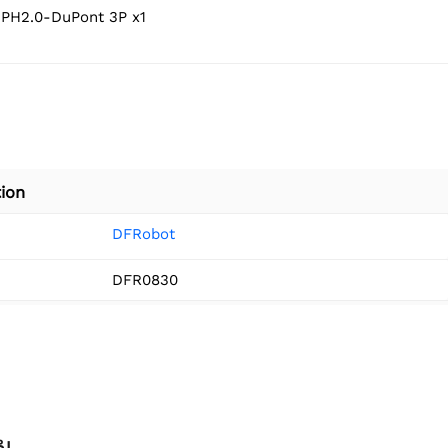
el PH2.0-DuPont 3P x1
ion
DFRobot
DFR0830