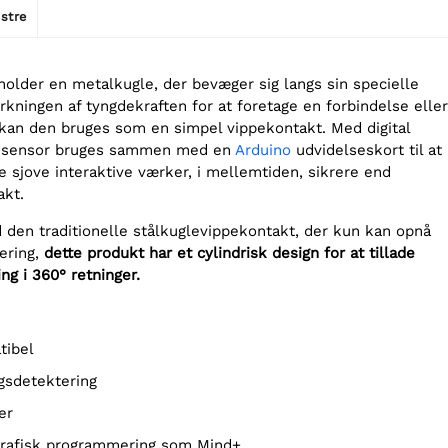
stre
older en metalkugle, der bevæger sig langs sin specielle
irkningen af tyngdekraften for at foretage en forbindelse eller
 kan den bruges som en simpel vippekontakt. Med digital
e sensor bruges sammen med en
Arduino
udvidelseskort til at
ge sjove interaktive værker, i mellemtiden, sikrere end
akt.
en traditionelle stålkuglevippekontakt, der kun kan opnå
ering,
dette produkt har et cylindrisk design for at tillade
g i 360° retninger.
tibel
gsdetektering
er
 grafisk programmering som Mind+