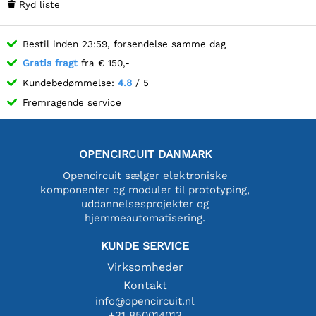
Ryd liste

Bestil inden 23:59, forsendelse samme dag
Gratis fragt
fra € 150,-
Kundebedømmelse:
4.8
/ 5
Fremragende service
OPENCIRCUIT DANMARK
Opencircuit sælger elektroniske
komponenter og moduler til prototyping,
uddannelsesprojekter og
hjemmeautomatisering.
KUNDE SERVICE
Virksomheder
Kontakt
info@opencircuit.nl
+31 850014013