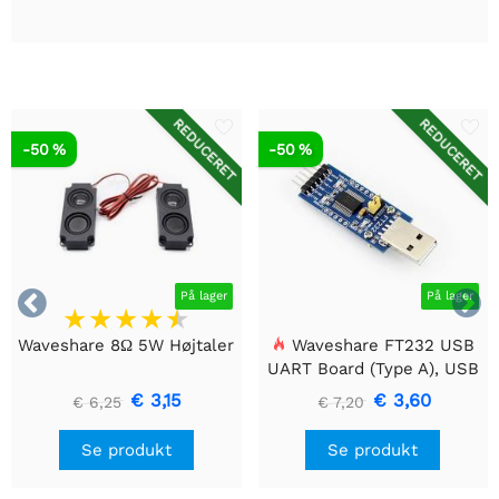
REDUCERET
REDUCERET
-50 %
-50 %


På lager
På lager
Waveshare 8Ω 5W Højtaler
Waveshare FT232 USB
UART Board (Type A), USB
til TTL (UART)
€ 3,15
€ 3,60
€ 6,25
€ 7,20
kommunikationsmodul
Se produkt
Se produkt