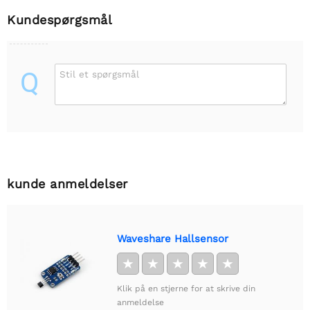
Kundespørgsmål
Q
Stil et spørgsmål
kunde anmeldelser
Waveshare Hallsensor
★
★
★
★
★
Klik på en stjerne for at skrive din
anmeldelse