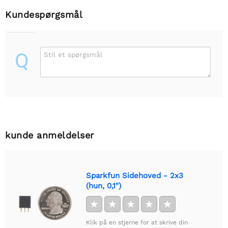
Kundespørgsmål
Q
Stil et spørgsmål
kunde anmeldelser
Sparkfun Sidehoved - 2x3
(hun, 0,1")
★
★
★
★
★
Klik på en stjerne for at skrive din