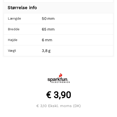
Størrelse info
50 mm
Længde
65 mm
Bredde
6 mm
Højde
3,8 g
Vægt
€ 3,90
€ 3,10
Ekskl. moms (DK)