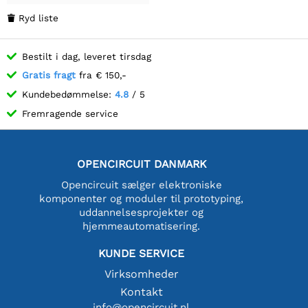
Ryd liste

Bestilt i dag, leveret tirsdag
Gratis fragt
fra € 150,-
Kundebedømmelse:
4.8
/ 5
Fremragende service
OPENCIRCUIT DANMARK
Opencircuit sælger elektroniske
komponenter og moduler til prototyping,
uddannelsesprojekter og
hjemmeautomatisering.
KUNDE SERVICE
Virksomheder
Kontakt
info@opencircuit.nl