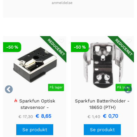
anmeldelse
REDUCERET
REDUCERET
-50 %
-50 %


På lager
På lager
Sparkfun Optisk
Sparkfun Batteriholder -
støvsensor -
18650 (PTH)
GP2Y1010AU0F
€ 8,65
€ 0,70
€ 17,30
€ 1,40
Se produkt
Se produkt