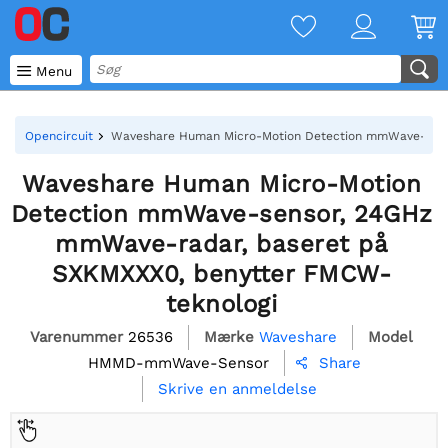

Menu
Opencircuit
Waveshare Human Micro-Motion Detection mmWave-sens
Waveshare Human Micro-Motion
Detection mmWave-sensor, 24GHz
mmWave-radar, baseret på
SXKMXXX0, benytter FMCW-
teknologi
Varenummer
26536
Mærke
Waveshare
Model
HMMD-mmWave-Sensor
Share

Skrive en anmeldelse