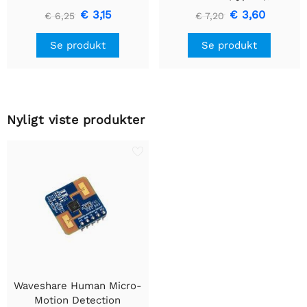
til TTL (UART)
€ 3,15
€ 3,60
€ 6,25
€ 7,20
kommunikationsmodul
Se produkt
Se produkt
Nyligt viste produkter
Waveshare Human Micro-
Motion Detection