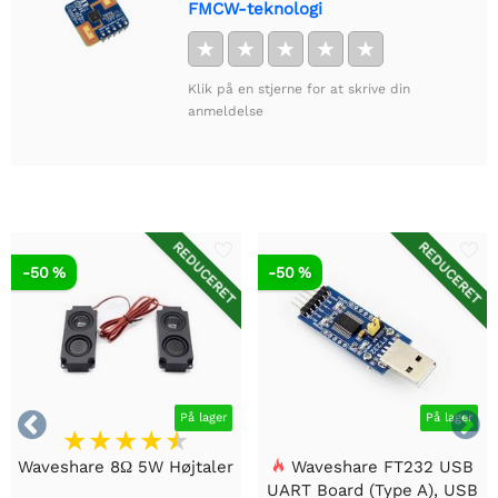
FMCW-teknologi
★
★
★
★
★
Klik på en stjerne for at skrive din
anmeldelse
REDUCERET
REDUCERET
-50 %
-50 %


På lager
På lager
Waveshare 8Ω 5W Højtaler
Waveshare FT232 USB
UART Board (Type A), USB