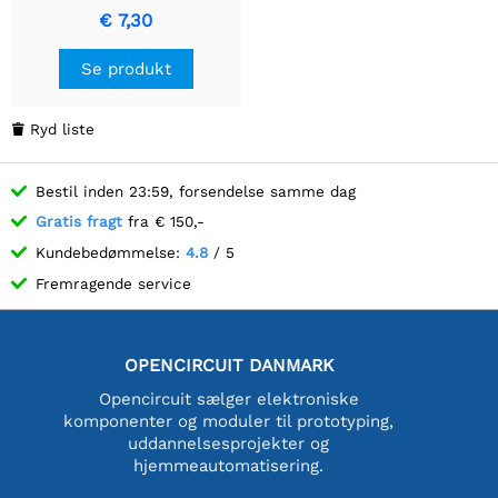
mmWave-sensor, 24GHz
€ 7,30
mmWave-radar, baseret
på SXKMXXX0, benytter
Se produkt
FMCW-teknologi
Ryd liste

Bestil inden 23:59, forsendelse samme dag
Gratis fragt
fra € 150,-
Kundebedømmelse:
4.8
/ 5
Fremragende service
OPENCIRCUIT DANMARK
Opencircuit sælger elektroniske
komponenter og moduler til prototyping,
uddannelsesprojekter og
hjemmeautomatisering.