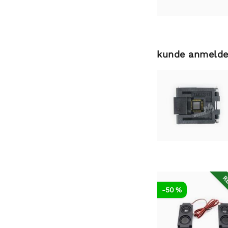
kunde anmelde
RE
-50 %