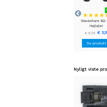

Waveshare 8Ω
Højtaler
€ 3,1
€ 6,25
Se produkt
Nyligt viste pr