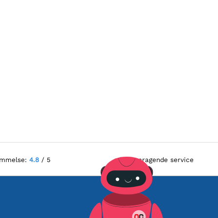
ømmelse:
4.8
/ 5
Fremragende service