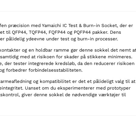
fen præcision med Yamaichi IC Test & Burn-in Socket, der er
net til QFP44, TQFP44, FQFP44 og PQFP44 pakker. Dens
er pålidelig ydeevne under test og burn-in processer.
kontakter og en holdbar ramme gør denne sokkel det nemt a
, samtidig med at risikoen for skader på stikkene minimeres.
re, der tester integrerede kredsløb, da den reducerer risikoen
g forbedrer forbindelsesstabiliteten.
armeafledning og kompatibilitet er det et pålideligt valg til at
eintegritet. Uanset om du eksperimenterer med prototyper
etskontrol, giver denne sokkel de nødvendige værktøjer til