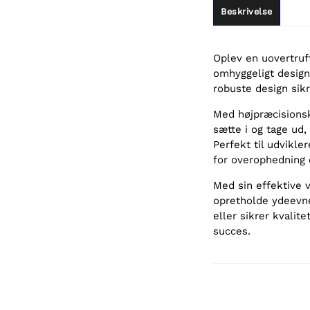
Beskrivelse
Oplev en uovertruf
omhyggeligt desig
robuste design sikr
Med højpræcisions
sætte i og tage ud
Perfekt til udvikle
for overophedning o
Med sin effektive v
opretholde ydeevn
eller sikrer kvalit
succes.