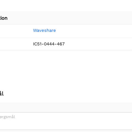
ion
Waveshare
IC51-0444-467
ål
pørgsmål