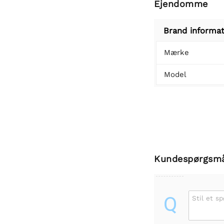
Ejendomme
Brand informat
Mærke
Model
Kundespørgsm
Q
Stil et s