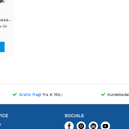
0444-
n-in
Gratis fragt
fra € 150,-
Kundebed
ICE
SOCIALS
r