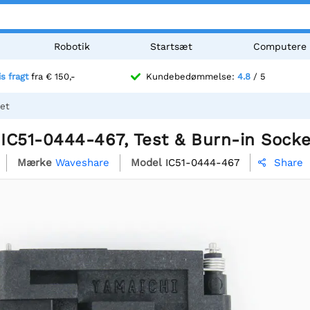
Robotik
Startsæt
Computere
is fragt
fra € 150,-
Kundebedømmelse:
4.8
/ 5
et
IC51-0444-467, Test & Burn-in Socke
Mærke
Waveshare
Model
IC51-0444-467
Share
