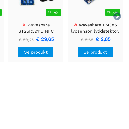
r
På lager
På lager

Waveshare
Waveshare LM386
ST25R3911B NFC
lydsensor, lyddetektor,
Evalueringssæt, NFC-
kompatibel med Arduino
€ 29,65
€ 2,85
€ 59,25
€ 5,65
læser + TF-kort + USB-
kabel
Se produkt
Se produkt