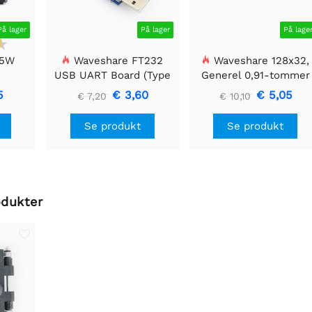
På lager
På lager
På lage
 5W
Waveshare FT232
Waveshare 128x32,
USB UART Board (Type
Generel 0,91-tommer
A), USB til TTL (UART)
OLED displaymodul
5
€ 3,60
€ 5,05
€ 7,20
€ 10,10
kommunikationsmodul
Se produkt
Se produkt
odukter