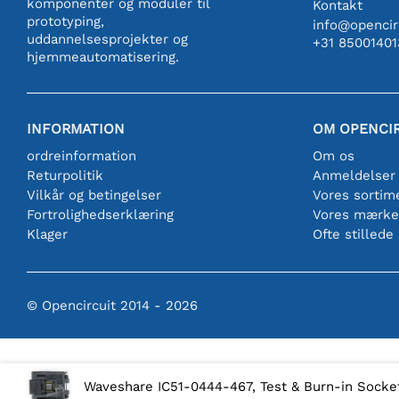
komponenter og moduler til
Kontakt
prototyping,
info@opencirc
uddannelsesprojekter og
+31 85001401
hjemmeautomatisering.
INFORMATION
OM OPENCI
ordreinformation
Om os
Returpolitik
Anmeldelser
Vilkår og betingelser
Vores sortim
Fortrolighedserklæring
Vores mærke
Klager
Ofte stillede
© Opencircuit 2014 - 2026
Waveshare IC51-0444-467, Test & Burn-in Socke