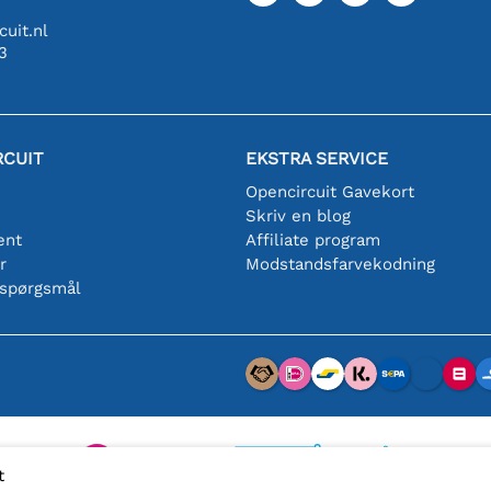
uit.nl
3
RCUIT
EKSTRA SERVICE
Opencircuit Gavekort
Skriv en blog
ent
Affiliate program
r
Modstandsfarvekodning
 spørgsmål
t