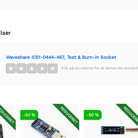
lser
Waveshare IC51-0444-467, Test & Burn-in Socket
★
★
★
★
★
Klik på en stjerne for at skrive din anmeld
DUCERET
REDUCERET
REDUCER
-50 %
-50 %