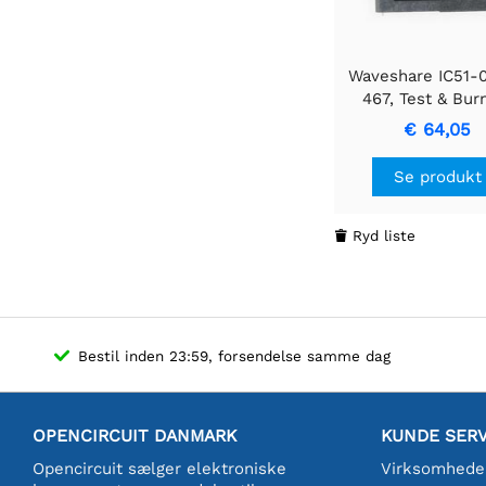
Waveshare IC51-
467, Test & Bur
Socket
€ 64,05
Se produkt
Ryd liste

Bestil inden 23:59, forsendelse samme dag
OPENCIRCUIT DANMARK
KUNDE SERV
Opencircuit sælger elektroniske
Virksomhede