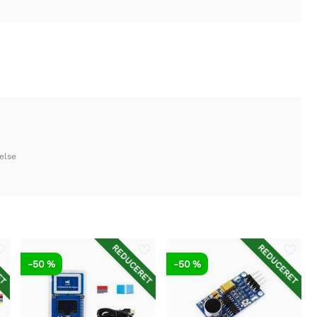
else
ET
REDUCERET
REDUCERET
-50 %
-50 %