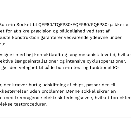
& Burn-in Socket til QFP80/TQFP80/FQFP80/PQFP80-pakker er
t for at sikre præcision og pålidelighed ved test af
buste konstruktion garanterer vedvarende ydeevne under
ld.
signet med høj kontaktkraft og lang mekanisk levetid, hvilke
ffektive længdeinstallationer og intensive cyklusoperationer.
 gør den velegnet til både burn-in test og funktionel IC-
r, der kræver hurtig udskiftning af chips, passer den til
kkestørrelser uden problemer. Denne sokkel sikrer en
lse med fremragende elektrisk ledningsevne, hvilket forenkler
lekse testprocedurer.