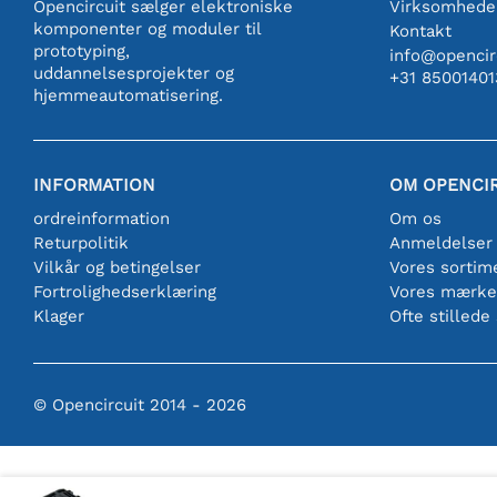
Opencircuit sælger elektroniske
Virksomhede
komponenter og moduler til
Kontakt
prototyping,
info@opencirc
uddannelsesprojekter og
+31 85001401
hjemmeautomatisering.
INFORMATION
OM OPENCI
ordreinformation
Om os
Returpolitik
Anmeldelser
Vilkår og betingelser
Vores sortim
Fortrolighedserklæring
Vores mærke
Klager
Ofte stillede
© Opencircuit 2014 - 2026