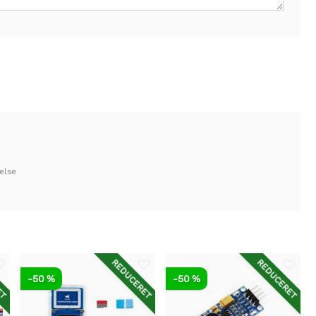
else
ET
REDUCERET
REDUCERET
-50 %
-50 %