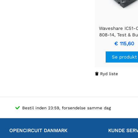
Waveshare IC51-
808-14, Test & Bu
Socket
€ 115,60
Se produkt
Ryd liste

Bestil inden 23:59, forsendelse samme dag
OPENCIRCUIT DANMARK
KUNDE SERV