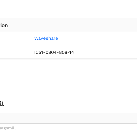
ion
Waveshare
IC51-0804-808-14
ål
pørgsmål