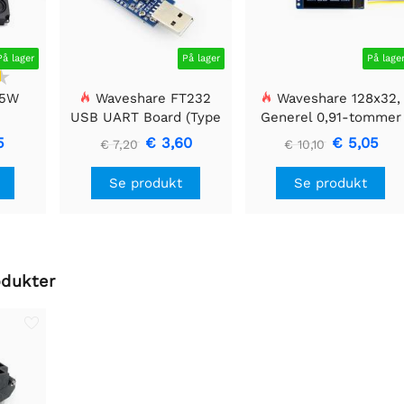
På lager
På lager
På lage
 5W
Waveshare FT232
Waveshare 128x32,
USB UART Board (Type
Generel 0,91-tommer
A), USB til TTL (UART)
OLED displaymodul
5
€ 3,60
€ 5,05
€ 7,20
€ 10,10
kommunikationsmodul
Se produkt
Se produkt
odukter