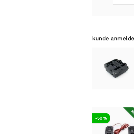
kunde anmelde
RE
-50 %