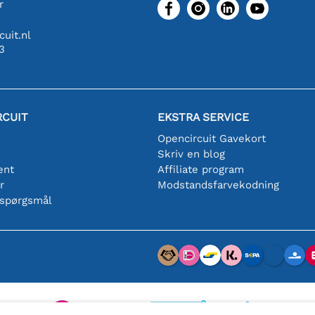
r
uit.nl
3
RCUIT
EKSTRA SERVICE
Opencircuit Gavekort
Skriv en blog
ent
Affiliate program
r
Modstandsfarvekodning
 spørgsmål