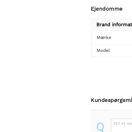
Ejendomme
Brand informat
Mærke
Model
Kundespørgsm
Q
Stil et s