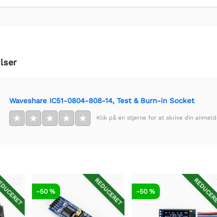
lser
Waveshare IC51-0804-808-14, Test & Burn-in Socket
★
★
★
★
★
Klik på en stjerne for at skrive din anmeld
DUCERET
REDUCERET
REDUCER
-50 %
-50 %