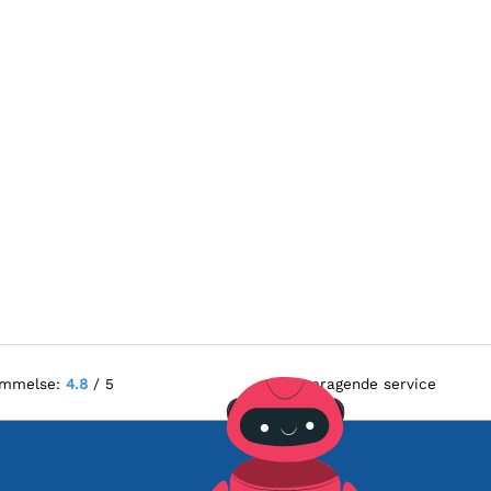
ømmelse:
4.8
/ 5
Fremragende service