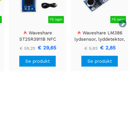
r
På lager
På lager

Waveshare
Waveshare LM386
ST25R3911B NFC
lydsensor, lyddetektor,
Evalueringssæt, NFC-
kompatibel med Arduino
€ 29,65
€ 2,85
€ 59,25
€ 5,65
læser + TF-kort + USB-
kabel
Se produkt
Se produkt