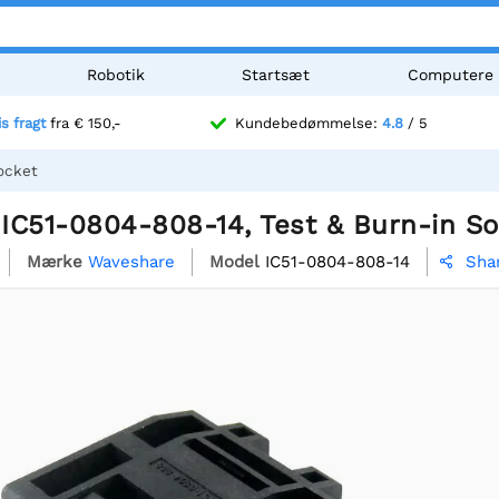
Robotik
Startsæt
Computere
is fragt
fra € 150,-
Kundebedømmelse:
4.8
/ 5
ocket
IC51-0804-808-14, Test & Burn-in S
Mærke
Waveshare
Model
IC51-0804-808-14
Sha
