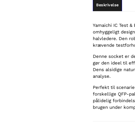
Beskrivelse
Yamaichi IC Test 
omhyggeligt designe
halvledere. Den ro
krævende testforho
Denne socket er de
gør den ideel til e
Dens alsidige natur
analyse.
Perfekt til scenarie
forskellige QFP-pa
pålidelig forbinde
brugen under komp