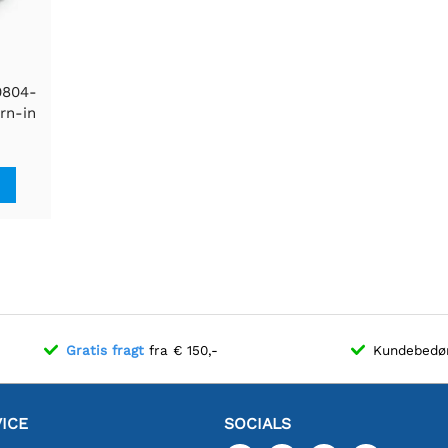
0804-
rn-in
Gratis fragt
fra € 150,-
Kundebed
ICE
SOCIALS