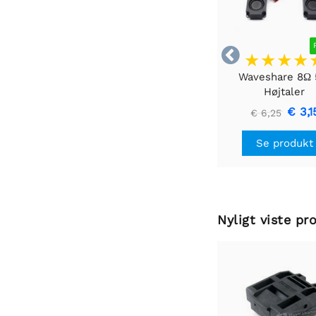

Waveshare 8Ω
Højtaler
€ 3,1
€ 6,25
Se produkt
Nyligt viste pr