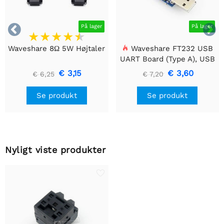


På lager
På lager
Waveshare 8Ω 5W Højtaler
Waveshare FT232 USB
UART Board (Type A), USB
til TTL (UART)
€ 3,15
€ 3,60
€ 6,25
€ 7,20
kommunikationsmodul
Se produkt
Se produkt
Nyligt viste produkter