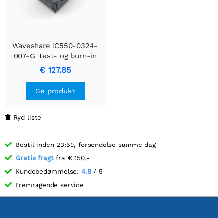
Waveshare IC550-0324-
007-G, test- og burn-in
sokkel
€ 127,85
Se produkt
Ryd liste

Bestil inden 23:59, forsendelse samme dag
Gratis fragt
fra € 150,-
Kundebedømmelse:
4.8
/ 5
Fremragende service