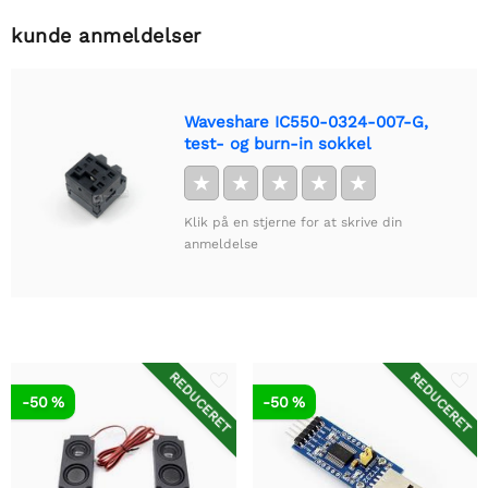
kunde anmeldelser
Waveshare IC550-0324-007-G,
test- og burn-in sokkel
★
★
★
★
★
Klik på en stjerne for at skrive din
anmeldelse
REDUCERET
REDUCERET
-50 %
-50 %