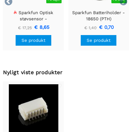


Sparkfun Optisk
Sparkfun Batteriholder -
støvsensor -
18650 (PTH)
GP2Y1010AU0F
€ 8,65
€ 0,70
€ 17,25
€ 1,40
Se produkt
Se produkt
Nyligt viste produkter