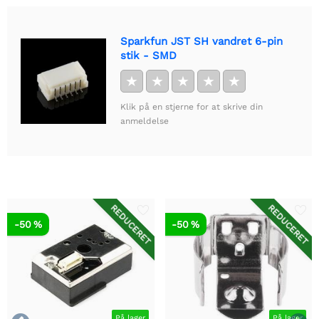
Sparkfun JST SH vandret 6-pin
stik - SMD
★
★
★
★
★
Klik på en stjerne for at skrive din
anmeldelse
REDUCERET
REDUCERET
-50 %
-50 %
På lager
På lager