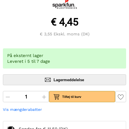
€ 4,45
€ 3,55
Ekskl. moms (DK)
På eksternt lager
Leveret i 5 til 7 dage
Lagermeddelelse
Tilføj til kurv
Vis mængderabatter
Sendes fra
€ 11,50
(DK)