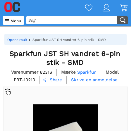

Menu
Opencircuit
Sparkfun JST SH vandret 6-pin stik - SMD
Sparkfun JST SH vandret 6-pin
stik - SMD
Varenummer
62316
Mærke
Sparkfun
Model
PRT-10210
Skrive en anmeldelse
Share
