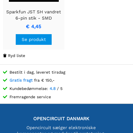
Sparkfun JST SH vandret
6-pin stik - SMD
€ 4,45
Se produkt
Ryd liste

Bestilt i dag, leveret tirsdag
Gratis fragt
fra € 150,-
Kundebedømmelse:
4.8
/ 5
Fremragende service
OPENCIRCUIT DANMARK
Opencircuit sælger elektroniske