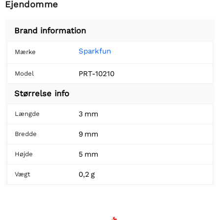
Ejendomme
Brand information
Sparkfun
Mærke
PRT-10210
Model
Størrelse info
3 mm
Længde
9 mm
Bredde
5 mm
Højde
0,2 g
Vægt