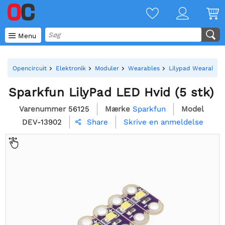

Menu
Opencircuit
Elektronik
Moduler
Wearables
Lilypad Wearables
Sparkfun LilyPad LED Hvid (5 stk)
Varenummer
56125
Mærke
Sparkfun
Model
DEV-13902
Skrive en anmeldelse
Share
