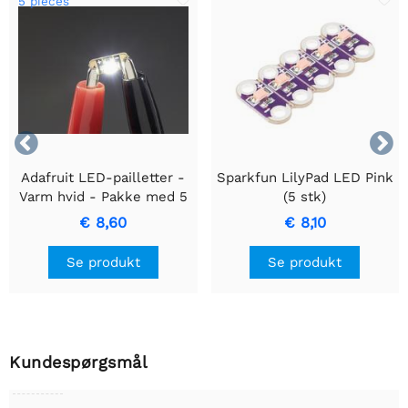
5 pieces


Adafruit LED-pailletter -
Sparkfun LilyPad LED Pink
Varm hvid - Pakke med 5
(5 stk)
€ 8,60
€ 8,10
Se produkt
Se produkt
Kundespørgsmål