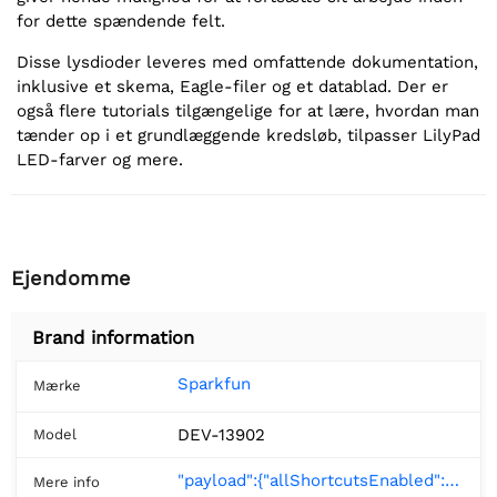
for dette spændende felt.
Disse lysdioder leveres med omfattende dokumentation,
inklusive et skema, Eagle-filer og et datablad. Der er
også flere tutorials tilgængelige for at lære, hvordan man
tænder op i et grundlæggende kredsløb, tilpasser LilyPad
LED-farver og mere.
Ejendomme
Brand information
Sparkfun
Mærke
DEV-13902
Model
"payload":{"allShortcutsEnabled":false,"path":"Hardware","repo":{"id":56545223,"defaultBranch":"master","name":"LilyPad_LED_5pcs","ownerLogin":"sparkfun","currentUserCanPush":false,"isFork":false,"isEmpty":false,"createdAt":"2016-04-18T22:00:41.000Z
Mere info