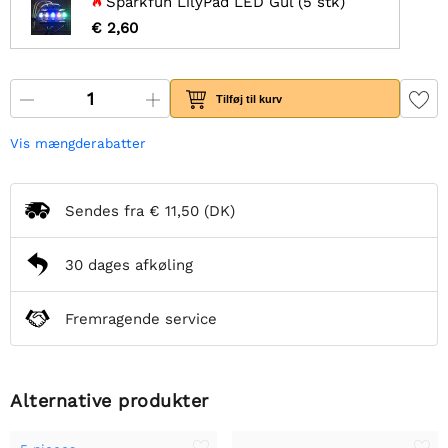
Sparkfun LilyPad LED Gul (5 stk)
€ 2,60
Tilføj til kurv
Vis mængderabatter
Sendes fra
€ 11,50
(DK)
30 dages afkøling
Fremragende service
Alternative produkter