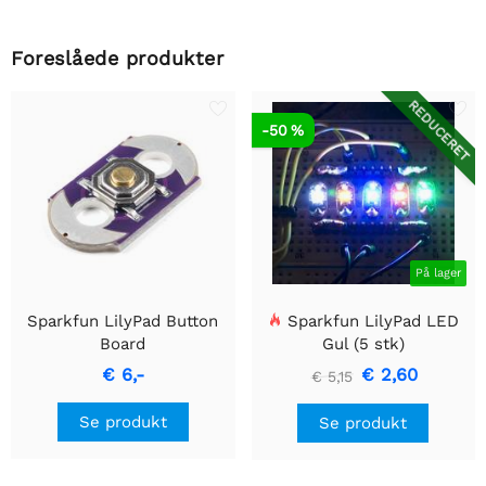
Foreslåede produkter
REDUCERET
-50 %
På lager
Sparkfun LilyPad Button
Sparkfun LilyPad LED
Board
Gul (5 stk)
€ 6,-
€ 2,60
€ 5,15
Se produkt
Se produkt