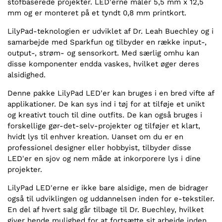
stofbaserede projekter. LED'erne måler 5,5 mm x 12,5
mm og er monteret på et tyndt 0,8 mm printkort.
LilyPad-teknologien er udviklet af Dr. Leah Buechley og i
samarbejde med Sparkfun og tilbyder en række input-,
output-, strøm- og sensorkort. Med særlig omhu kan
disse komponenter endda vaskes, hvilket øger deres
alsidighed.
Denne pakke LilyPad LED'er kan bruges i en bred vifte af
applikationer. De kan sys ind i tøj for at tilføje et unikt
og kreativt touch til dine outfits. De kan også bruges i
forskellige gør-det-selv-projekter og tilføjer et klart,
hvidt lys til enhver kreation. Uanset om du er en
professionel designer eller hobbyist, tilbyder disse
LED'er en sjov og nem måde at inkorporere lys i dine
projekter.
LilyPad LED'erne er ikke bare alsidige, men de bidrager
også til udviklingen og uddannelsen inden for e-tekstiler.
En del af hvert salg går tilbage til Dr. Buechley, hvilket
giver hende mulighed for at fortsætte sit arbejde inden