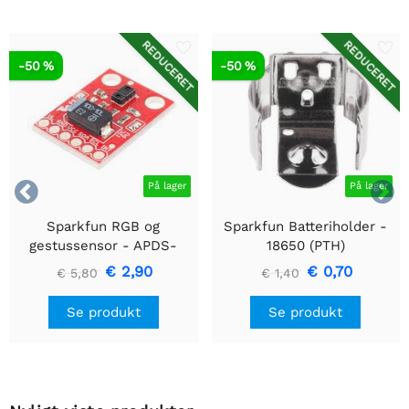
REDUCERET
REDUCERET
-50 %
-50 %


På lager
På lager
Sparkfun RGB og
Sparkfun Batteriholder -
gestussensor - APDS-
18650 (PTH)
9960
€ 2,90
€ 0,70
€ 5,80
€ 1,40
Se produkt
Se produkt