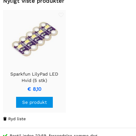
Nyligt viste produkter
Sparkfun LilyPad LED
Hvid (5 stk)
€ 8,10
Se produkt
Ryd liste

Bestil inden 23:59, forsendelse samme dag