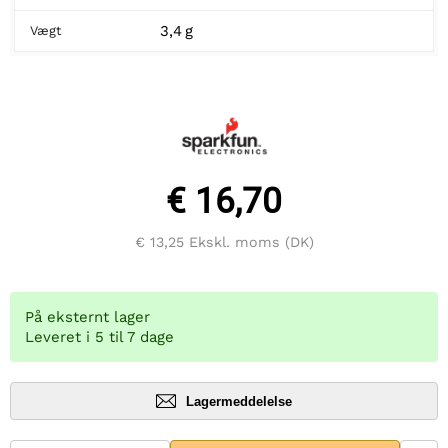
3,4 g
Vægt
€ 16,70
€ 13,25
Ekskl. moms (DK)
På eksternt lager
Leveret i 5 til 7 dage
Lagermeddelelse