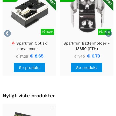


På lager
På lager
Sparkfun Optisk
Sparkfun Batteriholder -
støvsensor -
18650 (PTH)
GP2Y1010AU0F
€ 8,65
€ 0,70
€ 17,25
€ 1,40
Se produkt
Se produkt
Nyligt viste produkter