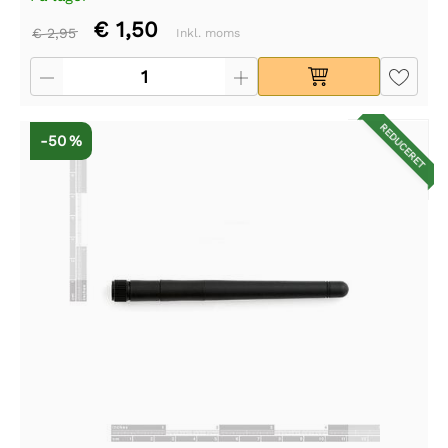
€ 1,50
€ 2,95
Inkl. moms
REDUCERET
-50 %