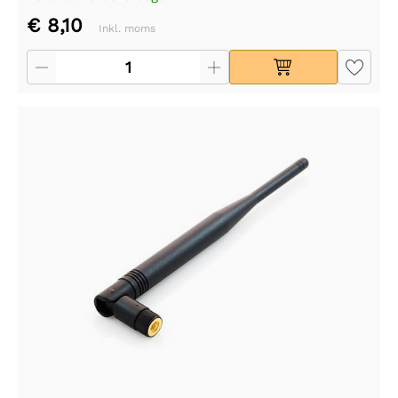
€ 8,10
Inkl. moms