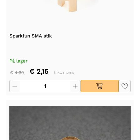
Sparkfun SMA stik
På lager
€ 2,15
€ 4,30
Inkl. moms