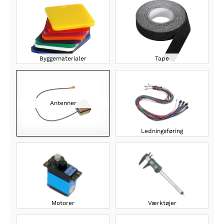
Byggematerialer
Tape
Antenner
Ledningsføring
Motorer
Værktøjer