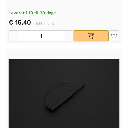
Leveret i 10 til 30 dage
€ 15,40
Inkl. moms