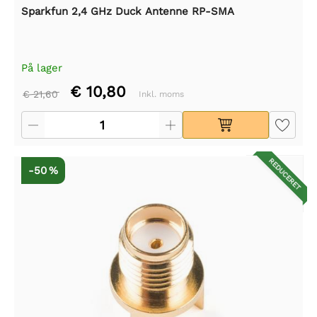
Sparkfun 2,4 GHz Duck Antenne RP-SMA
På lager
€ 10,80
€ 21,60
Inkl. moms
REDUCERET
-50 %