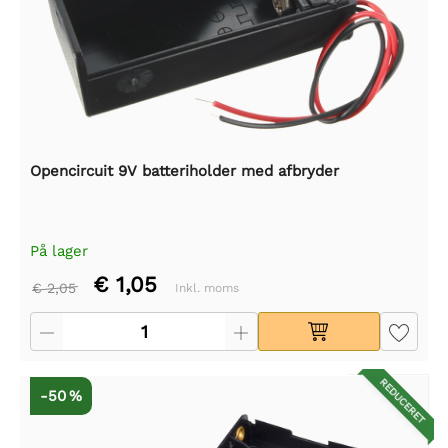
Opencircuit 9V batteriholder med afbryder
På lager
€ 1,05
€ 2,05
Inkl. moms
REDUCERET
-50 %