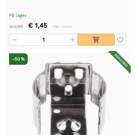
På lager
€ 1,45
€ 2,85
Inkl. moms
REDUCERET
-50 %