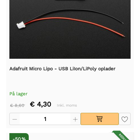
Adafruit Micro Lipo - USB LiIon/LiPoly oplader
På lager
€ 4,30
€ 8,60
Inkl. moms
-50 %