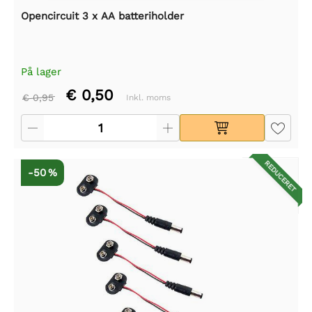
Opencircuit 3 x AA batteriholder
På lager
€ 0,50
€ 0,95
Inkl. moms
REDUCERET
-50 %