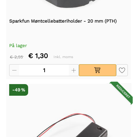
Sparkfun Møntcellebatteriholder - 20 mm (PTH)
På lager
€ 1,30
€ 2,55
Inkl. moms
REDUCERET
-49 %