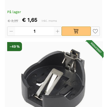
På lager
€ 1,65
€ 3,25
Inkl. moms
REDUCERET
-49 %