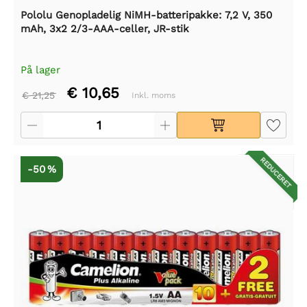
Pololu Genopladelig NiMH-batteripakke: 7,2 V, 350
mAh, 3x2 2/3-AAA-celler, JR-stik
På lager
€ 10,65
€ 21,25
Inkl. moms
REDUCERET
-50 %