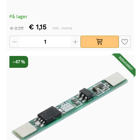
På lager
€ 1,15
€ 2,25
Inkl. moms
REDUCERET
-47 %