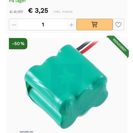
På lager
€ 3,25
€ 6,50
Inkl. moms
REDUCERET
-50 %