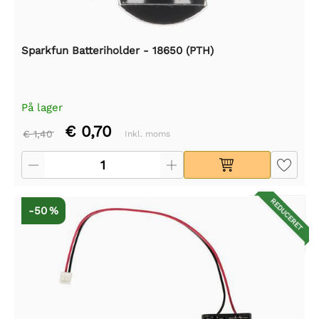
Sparkfun Batteriholder - 18650 (PTH)
På lager
€ 0,70
€ 1,40
Inkl. moms
REDUCERET
-50 %