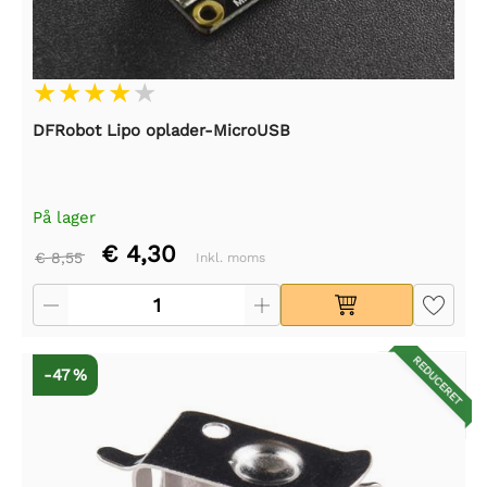
DFRobot Lipo oplader-MicroUSB
På lager
€ 4,30
€ 8,55
Inkl. moms
REDUCERET
-47 %