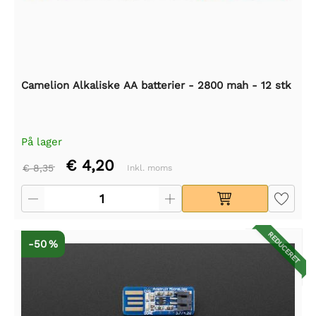
Camelion Alkaliske AA batterier - 2800 mah - 12 stk
På lager
€ 4,20
€ 8,35
Inkl. moms
REDUCERET
-50 %