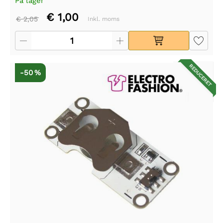
På lager
€ 1,00
€ 2,05
Inkl. moms
REDUCERET
-50 %