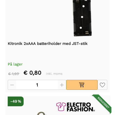
Kitronik 2xAAA batteriholder med JST-stik
På lager
€ 0,80
€ 1,60
Inkl. moms
REDUCERET
-49 %