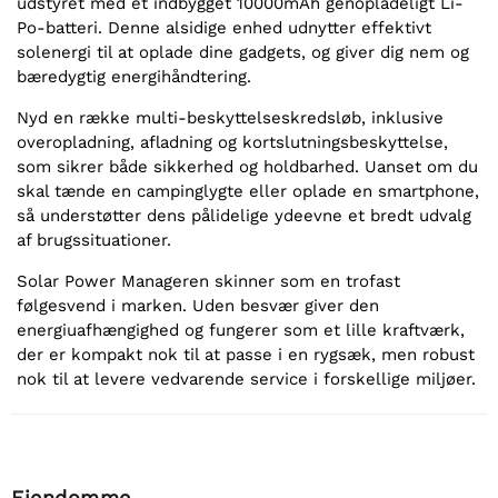
udstyret med et indbygget 10000mAh genopladeligt Li-
Po-batteri. Denne alsidige enhed udnytter effektivt
solenergi til at oplade dine gadgets, og giver dig nem og
bæredygtig energihåndtering.
Nyd en række multi-beskyttelseskredsløb, inklusive
overopladning, afladning og kortslutningsbeskyttelse,
som sikrer både sikkerhed og holdbarhed. Uanset om du
skal tænde en campinglygte eller oplade en smartphone,
så understøtter dens pålidelige ydeevne et bredt udvalg
af brugssituationer.
Solar Power Manageren skinner som en trofast
følgesvend i marken. Uden besvær giver den
energiuafhængighed og fungerer som et lille kraftværk,
der er kompakt nok til at passe i en rygsæk, men robust
nok til at levere vedvarende service i forskellige miljøer.
Ejendomme