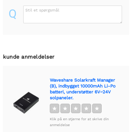
Q
Stil et spørgsmål
kunde anmeldelser
Waveshare Solarkraft Manager
(B), indbygget 10000mAh Li-Po
batteri, understøtter 6V~24V
solpaneler.
★
★
★
★
★
Klik på en stjerne for at skrive din
anmeldelse