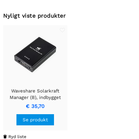
Nyligt viste produkter
Waveshare Solarkraft
Manager (B), indbygget
10000mAh Li-Po batteri,
€ 35,70
understøtter 6V~24V
solpaneler.
Se produkt
Ryd liste
