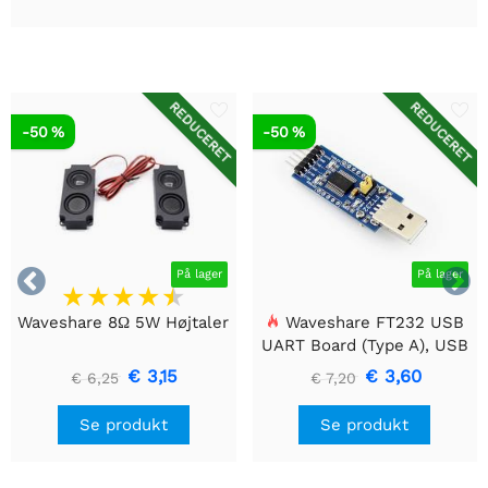
REDUCERET
REDUCERET
-50 %
-50 %


På lager
På lager
Waveshare 8Ω 5W Højtaler
Waveshare FT232 USB
UART Board (Type A), USB
til TTL (UART)
€ 3,15
€ 3,60
€ 6,25
€ 7,20
kommunikationsmodul
Se produkt
Se produkt