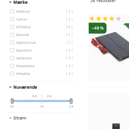
26
resultater
Mærke
Adafruit
[ 2 ]
Cytron
[ 2 ]
DFRobot
[ 8 ]
-49 %
Kitronik
[ 4 ]
Opencircuit
[ 1 ]
Sparkfun
[ 2 ]
Velleman
[ 3 ]
Waveshare
[ 2 ]
Whadda
[ 2 ]
Nuværende
0 A
2 A
0 A
1 A
2 A
Strøm