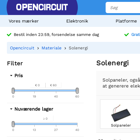
Vores mærker
Elektronik
Platforme
Bestil inden 23:59, forsendelse samme dag
Grat
Opencircuit
Materiale
Solenergi
Solenergi
Filter
Pris
Solpaneler, også
at generere elek
€ 0
€ 60
0
19
40
60
Nuværende lager
≥ 0
Solpaneler
0
13
27
40