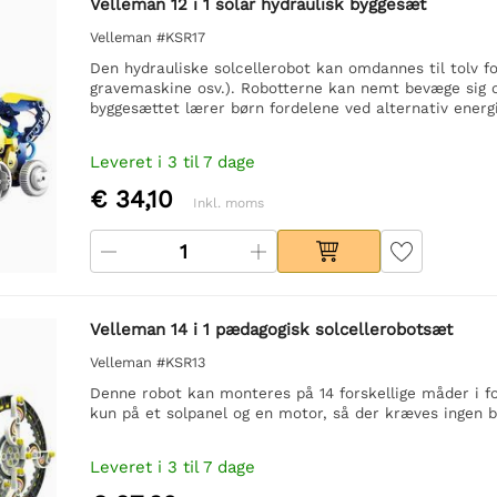
Velleman 12 i 1 solar hydraulisk byggesæt
Velleman #KSR17
Den hydrauliske solcellerobot kan omdannes til tolv fo
gravemaskine osv.). Robotterne kan nemt bevæge sig o
byggesættet lærer børn fordelene ved alternativ energi
Leveret i 3 til 7 dage
€ 34,10
Inkl. moms
Velleman 14 i 1 pædagogisk solcellerobotsæt
Velleman #KSR13
Denne robot kan monteres på 14 forskellige måder i for
kun på et solpanel og en motor, så der kræves ingen ba
Leveret i 3 til 7 dage