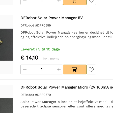
DFRobot Solar Power Manager 5V
DFRobot #DFR0559
DFRobot Solar Power Manager-serien er designet til Io
og højeffektive indlejrede solenergistyringsmoduler til
Leveret i 5 til 10 dage
€ 14,10
Inkl. moms
DFRobot Solar Power Manager Micro (2V 160mA so
DFRobot #DFR0579
Solar Power Manager Micro er et højeffektivt modul til s
baserede trådløse sensorer eller controllere med lav ef