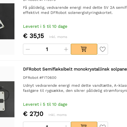
Få pålidelig, vedvarende energi med dette 5V 2A semifl
effektivt med DFRobot solenergistyringskortet.
Leveret i 5 til 10 dage
€ 35,15
Inkl. moms
DFRobot Semifleksibelt monokrystallinsk solpanel
DFRobot #FIT0600
Udnyt vedvarende energi med dette vandtætte, A-klasse
fastgøre til rygsække, den sikrer pålidelig strømforsyni
Leveret i 5 til 10 dage
€ 27,10
Inkl. moms