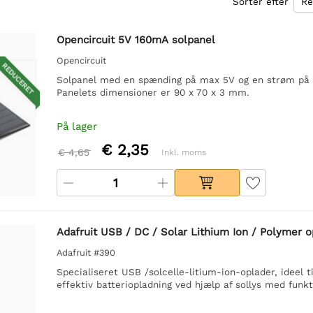
Sorter efter
Opencircuit 5V 160mA solpanel
Opencircuit
REDUCERET
Solpanel med en spænding på max 5V og en strøm på 
Panelets dimensioner er 90 x 70 x 3 mm.
På lager
€ 2,35
€ 4,65
Inkl. moms
Adafruit USB / DC / Solar Lithium Ion / Polymer o
Adafruit #390
Specialiseret USB /solcelle-litium-ion-oplader, ideel 
effektiv batteriopladning ved hjælp af sollys med funk