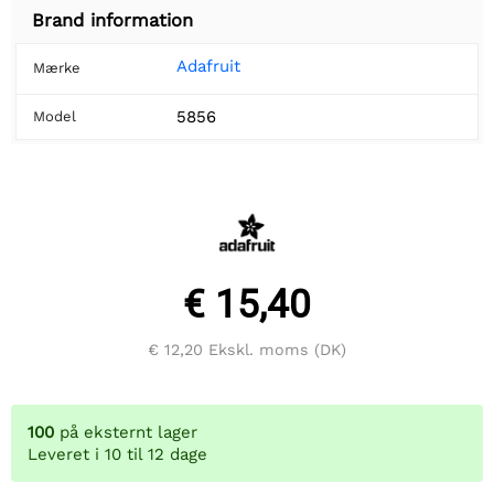
Brand information
Adafruit
Mærke
5856
Model
€ 15,40
€ 12,20
Ekskl. moms (DK)
100
på eksternt lager
Leveret i 10 til 12 dage