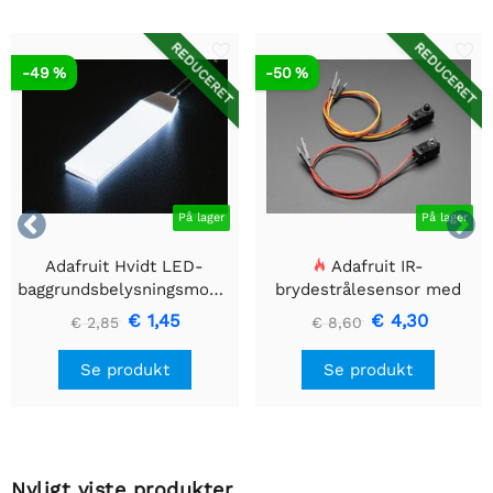
REDUCERET
REDUCERET
-49 %
-50 %


På lager
På lager
Adafruit Hvidt LED-
Adafruit IR-
baggrundsbelysningsmodul
brydestrålesensor med
- Lille 12mm x 40mm
premium ledningsstuds -
€ 1,45
€ 4,30
€ 2,85
€ 8,60
5 mm LED'er
Se produkt
Se produkt
Nyligt viste produkter