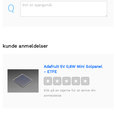
Q
Stil et spørgsmål
kunde anmeldelser
Adafruit 5V 0,6W Mini Solpanel
- ETFE
★
★
★
★
★
Klik på en stjerne for at skrive din
anmeldelse