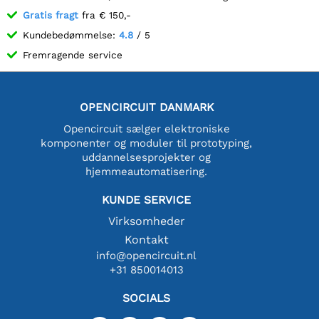
Gratis fragt
fra € 150,-
Kundebedømmelse:
4.8
/ 5
Fremragende service
OPENCIRCUIT DANMARK
Opencircuit sælger elektroniske
komponenter og moduler til prototyping,
uddannelsesprojekter og
hjemmeautomatisering.
KUNDE SERVICE
Virksomheder
Kontakt
info@opencircuit.nl
+31 850014013
SOCIALS