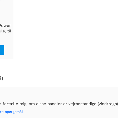
 Power
e, til
el
ål
 fortælle mig, om disse paneler er vejrbestandige (vind/regn
tte spørgsmål