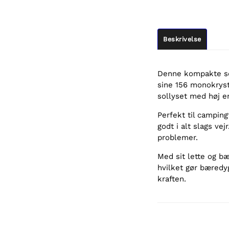
Beskrivelse
Denne kompakte sol
sine 156 monokrysta
sollyset med høj 
Perfekt til campin
godt i alt slags ve
problemer.
Med sit lette og b
hvilket gør bæredy
kraften.