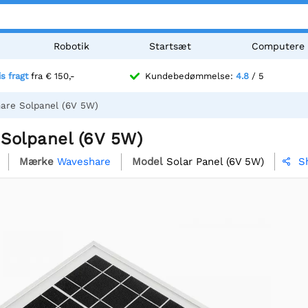
Robotik
Startsæt
Computere
is fragt
fra € 150,-
Kundebedømmelse:
4.8
/ 5
are Solpanel (6V 5W)
Solpanel (6V 5W)
Mærke
Waveshare
Model
Solar Panel (6V 5W)
S
