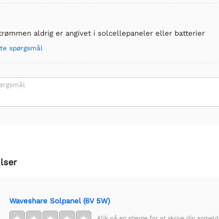
trømmen aldrig er angivet i solcellepaneler eller batterier
tte spørgsmål
pørgsmål
lser
Waveshare Solpanel (6V 5W)
★
★
★
★
★
Klik på en stjerne for at skrive din anmeld