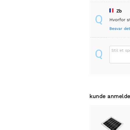
Zb
Q
Hvorfor s
Besvar de
Q
Stil et s
kunde anmelde