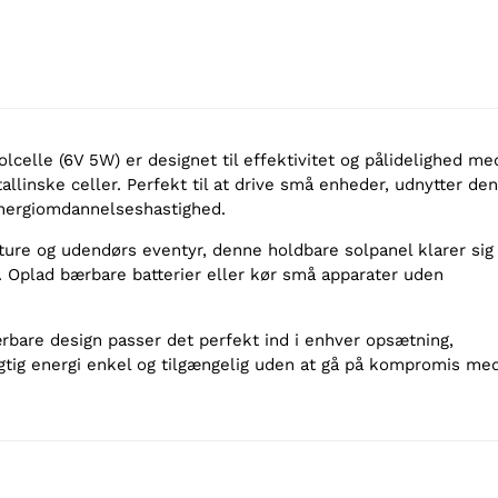
celle (6V 5W) er designet til effektivitet og pålidelighed me
llinske celler. Perfekt til at drive små enheder, udnytter den
energiomdannelseshastighed.
gture og udendørs eventyr, denne holdbare solpanel klarer sig
jr. Oplad bærbare batterier eller kør små apparater uden
ærbare design passer det perfekt ind i enhver opsætning,
gtig energi enkel og tilgængelig uden at gå på kompromis me