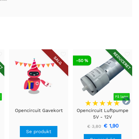
ET
REDUCERET
SALG
-50 %
r
På lager

B
Opencircuit Gavekort
Opencircuit Luftpumpe
5V - 12V
€ 1,90
€ 3,80
Se produkt