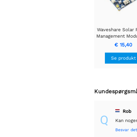
Waveshare Solar
Management Modul
6V~24V solpan
€ 15,40
Se produkt
Kundespørgsm
Rob
Q
Kan nogen
Besvar de