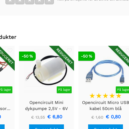
dukter
DUCERET
REDUCERET
REDUCER
-50 %
-50 %
På lager
På lager
På lage
Opencircuit Mini
Opencircuit Micro US
Jordfugtighedssensormodul
dykpumpe 2,5V - 6V
kabel 50cm blå
0
€ 6,80
€ 0,80
€ 13,55
€ 1,60