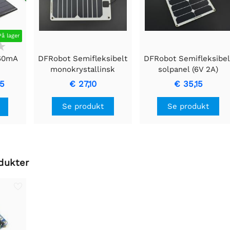
På lager
160mA
DFRobot Semifleksibelt
DFRobot Semifleksibel
monokrystallinsk
solpanel (6V 2A)
solpanel (6V 1A)
35
€ 27,10
€ 35,15
Se produkt
Se produkt
dukter