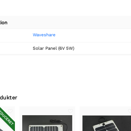
ion
Waveshare
Solar Panel (6V 5W)
odukter
DUCERET