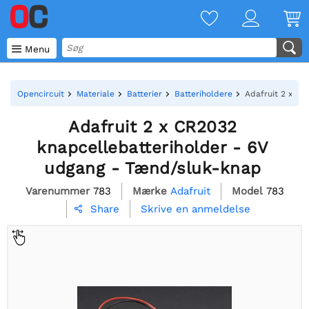

Menu
Opencircuit
Materiale
Batterier
Batteriholdere
Adafruit 2 x CR
Adafruit 2 x CR2032
knapcellebatteriholder - 6V
udgang - Tænd/sluk-knap
Varenummer
783
Mærke
Adafruit
Model
783
Skrive en anmeldelse
Share
