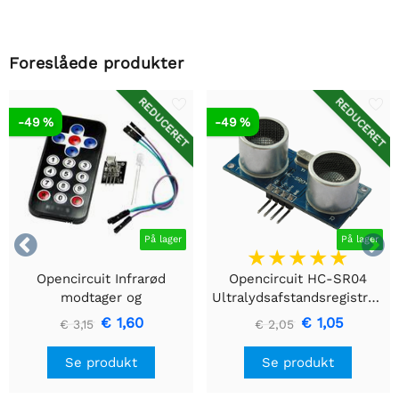
Foreslåede produkter
REDUCERET
REDUCERET
-49 %
-49 %


På lager
På lager
Opencircuit Infrarød
Opencircuit HC-SR04
modtager og
Ultralydsafstandsregistreringsmodul
fjernbetjeningssæt
€ 1,60
€ 1,05
€ 3,15
€ 2,05
Se produkt
Se produkt