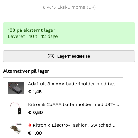
€ 4,75
Ekskl. moms (DK)
100
på eksternt lager
Leveret i 10 til 12 dage
Lagermeddelelse
Alternativer på lager
Adafruit 3 x AAA batteriholder med tænd/sluk-knap og 2-pin JST
€ 1,45
Kitronik 2xAAA batteriholder med JST-stik
€ 0,80
Kitronik Electro-Fashion, Switched Møntcelle Holder - CR2032
€ 1,00