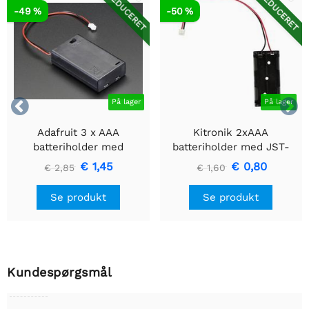
REDUCERET
REDUCERET
-49 %
-50 %


På lager
På lager
Adafruit 3 x AAA
Kitronik 2xAAA
batteriholder med
batteriholder med JST-
tænd/sluk-knap og 2-pin
stik
€ 1,45
€ 0,80
€ 2,85
€ 1,60
JST
Se produkt
Se produkt
Kundespørgsmål