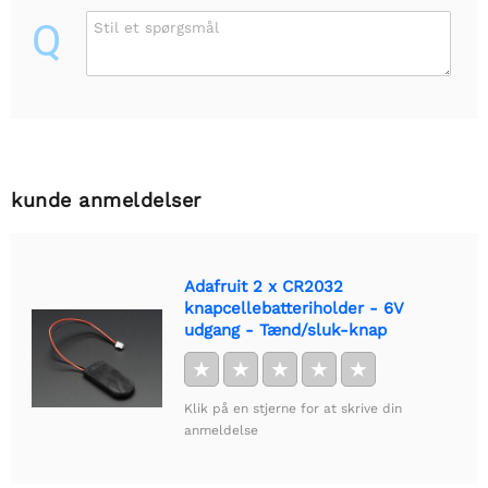
Q
Stil et spørgsmål
kunde anmeldelser
Adafruit 2 x CR2032
knapcellebatteriholder - 6V
udgang - Tænd/sluk-knap
★
★
★
★
★
Klik på en stjerne for at skrive din
anmeldelse