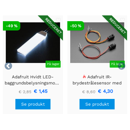
REDUCERET
REDUCERET
-49 %
-50 %


På lager
På lager
Adafruit Hvidt LED-
Adafruit IR-
baggrundsbelysningsmodul
brydestrålesensor med
- Lille 12mm x 40mm
premium ledningsstuds -
€ 1,45
€ 4,30
€ 2,85
€ 8,60
5 mm LED'er
Se produkt
Se produkt