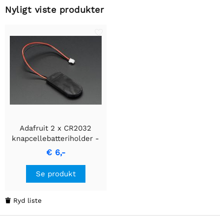
Nyligt viste produkter
Adafruit 2 x CR2032
knapcellebatteriholder -
6V udgang - Tænd/sluk-
€ 6,-
knap
Se produkt
Ryd liste
