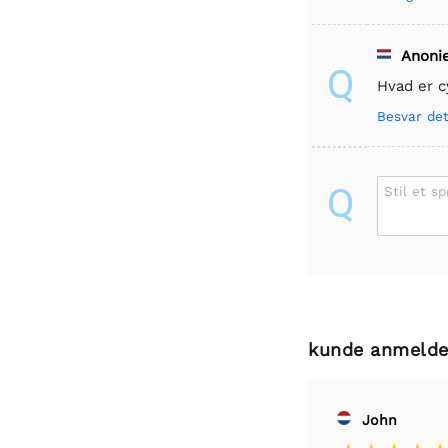
Anoni
Q
Hvad er c
Besvar de
Q
Stil et s
kunde anmelde
John