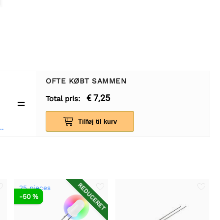
OFTE KØBT SAMMEN
€ 7,25
Total pris:
=
Tilføj til kurv
ødbræt 400 point - hvid
REDUCERET
25 pieces
-50 %