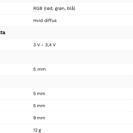
RGB (rød, grøn, blå)
Hvid diffus
ta
3 V - 3,4 V
5 mm
5 mm
5 mm
9 mm
12 g