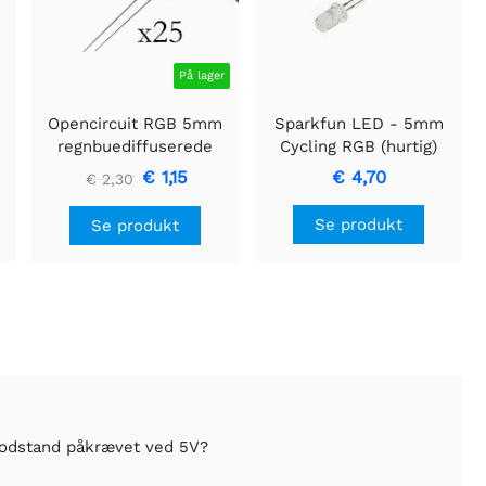
På lager
Opencircuit RGB 5mm
Sparkfun LED - 5mm
)
regnbuediffuserede
Cycling RGB (hurtig)
lysdioder - hurtige - 25
€ 1,15
€ 4,70
€ 2,30
stk
Se produkt
Se produkt
modstand påkrævet ved 5V?