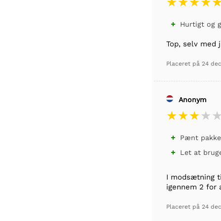
Hurtigt og 

Top, selv med j
Placeret på
24 de
Anonym
Pænt pakket

Let at brug

I modsætning ti
igennem 2 for a
Placeret på
24 de