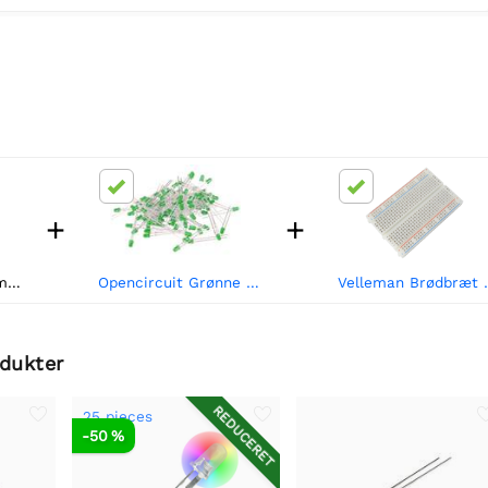
+
+
Opencircuit RGB 5mm regnbuediffuserede lysdioder - langsomme - 25 stk
Opencircuit Grønne 5mm diffuse LED'er - 50 stk
Velleman Br
odukter
REDUCERET
25 pieces
-50 %