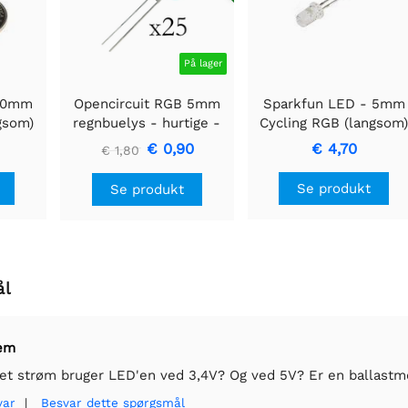
På lager
 10mm
Opencircuit RGB 5mm
Sparkfun LED - 5mm
gsom)
regnbuelys - hurtige -
Cycling RGB (langsom
25 stk
€ 0,90
€ 4,70
€ 1,80
Se produkt
Se produkt
ål
em
et strøm bruger LED'en ved 3,4V? Og ved 5V? Er en ballast
var
|
Besvar dette spørgsmål