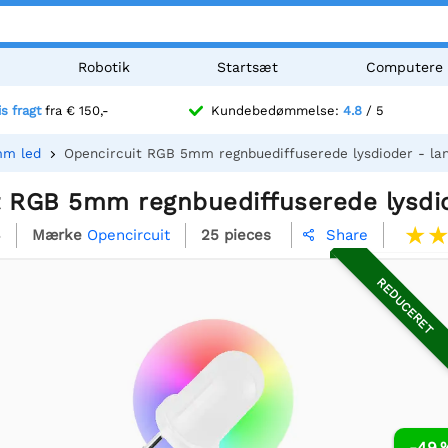
Robotik
Startsæt
Computere
is fragt
fra € 150,-
Kundebedømmelse:
4.8
/ 5
mm led
Opencircuit RGB 5mm regnbuediffuserede lysdioder - l
t RGB 5mm regnbuediffuserede lysdi
6
Mærke
Opencircuit
25 pieces
Share

REDUCERET
-49 