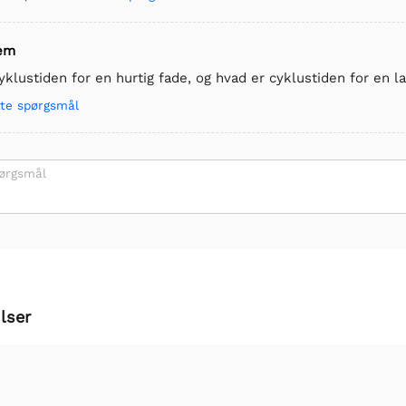
em
yklustiden for en hurtig fade, og hvad er cyklustiden for en 
tte spørgsmål
pørgsmål
lser