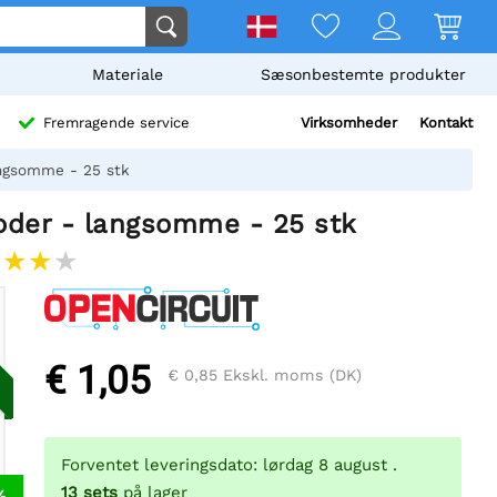
Materiale
Sæsonbestemte produkter
Virksomheder
Kontakt
Fremragende service
angsomme - 25 stk
oder - langsomme - 25 stk
€ 1,05
€ 0,85
Ekskl. moms (DK)
Forventet leveringsdato: lørdag 8 august .
13
sets
på lager
%