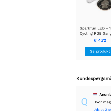
Sparkfun LED -
Cycling RGB (lan
€ 4,70
Se produkt
Kundespørgsm
Anoni
Q
Hvor meg
Udsigt
2 s