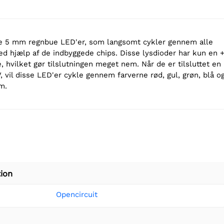
se 5 mm regnbue LED'er, som langsomt cykler gennem alle
ed hjælp af de indbyggede chips. Disse lysdioder har kun en 
 hvilket gør tilslutningen meget nem. Når de er tilsluttet en
 vil disse LED'er cykle gennem farverne rød, gul, grøn, blå o
m.
ion
Opencircuit